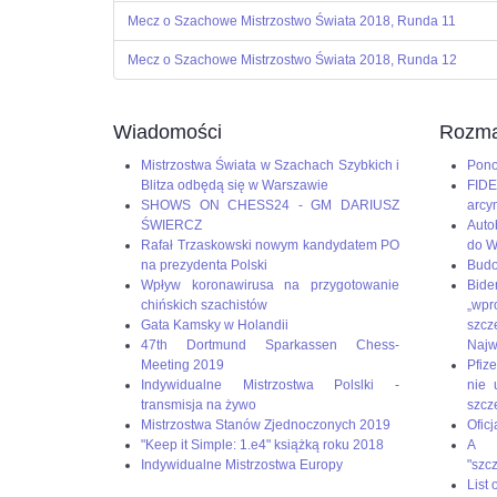
Mecz o Szachowe Mistrzostwo Świata 2018, Runda 11
Mecz o Szachowe Mistrzostwo Świata 2018, Runda 12
Wiadomości
Rozma
Mistrzostwa Świata w Szachach Szybkich i
Pono
Blitza odbędą się w Warszawie
FIDE
SHOWS ON CHESS24 - GM DARIUSZ
arcy
ŚWIERCZ
Auto
Rafał Trzaskowski nowym kandydatem PO
do W
na prezydenta Polski
Budo
Wpływ koronawirusa na przygotowanie
Bid
chińskich szachistów
„wp
Gata Kamsky w Holandii
szc
47th Dortmund Sparkassen Chess-
Naj
Meeting 2019
Pfize
Indywidualne Mistrzostwa Polslki -
nie 
transmisja na żywo
szcz
Mistrzostwa Stanów Zjednoczonych 2019
Oficj
"Keep it Simple: 1.e4" książką roku 2018
A g
Indywidualne Mistrzostwa Europy
"szc
List