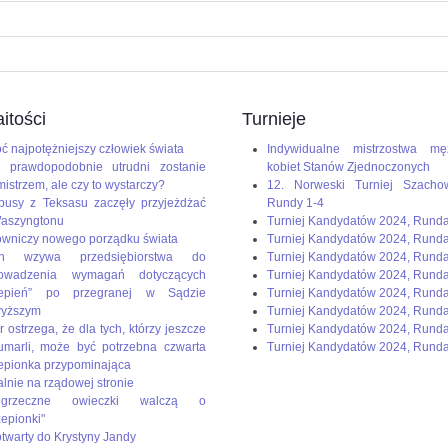
itości
Turnieje
ć najpotężniejszy człowiek świata
Indywidualne mistrzostwa mę
 prawdopodobnie utrudni zostanie
kobiet Stanów Zjednoczonych
mistrzem, ale czy to wystarczy?
12. Norweski Turniej Szacho
busy z Teksasu zaczęły przyjeżdżać
Rundy 1-4
aszyngtonu
Turniej Kandydatów 2024, Rund
wniczy nowego porządku świata
Turniej Kandydatów 2024, Rund
en wzywa przedsiębiorstwa do
Turniej Kandydatów 2024, Rund
rowadzenia wymagań dotyczących
Turniej Kandydatów 2024, Runda
zepień” po przegranej w Sądzie
Turniej Kandydatów 2024, Rund
wyższym
Turniej Kandydatów 2024, Runda
r ostrzega, że dla tych, którzy jeszcze
Turniej Kandydatów 2024, Runda
umarli, może być potrzebna czwarta
Turniej Kandydatów 2024, Runda
epionka przypominająca
alnie na rządowej stronie
rzeczne owieczki walczą o
zepionki"
 otwarty do Krystyny Jandy