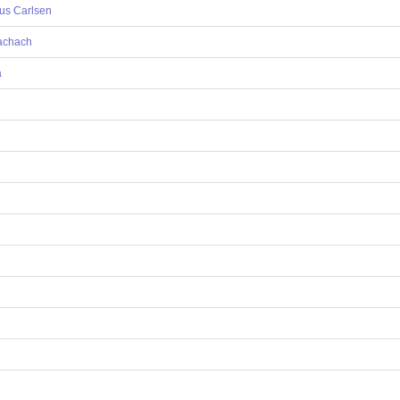
us Carlsen
achach
a