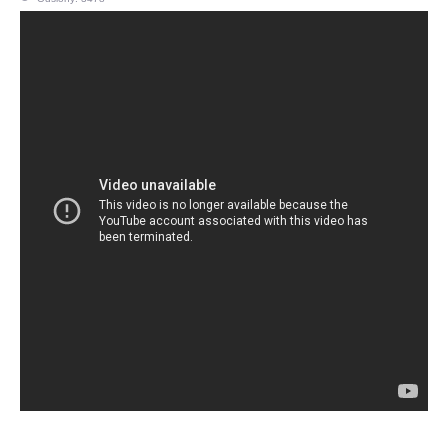
OPINIE, KONTROWERSJE
POLITYKA
FILMIKI
Z ARCHIWUM
SZACHIŚCI
ZDJĘCIA
Z KALENDARZA