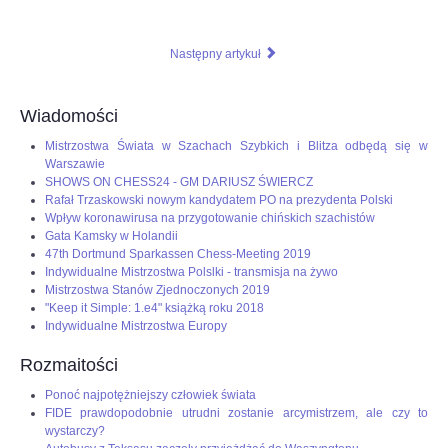
Następny artykuł
Wiadomości
Mistrzostwa Świata w Szachach Szybkich i Blitza odbędą się w
Warszawie
SHOWS ON CHESS24 - GM DARIUSZ ŚWIERCZ
Rafał Trzaskowski nowym kandydatem PO na prezydenta Polski
Wpływ koronawirusa na przygotowanie chińskich szachistów
Gata Kamsky w Holandii
47th Dortmund Sparkassen Chess-Meeting 2019
Indywidualne Mistrzostwa Polslki - transmisja na żywo
Mistrzostwa Stanów Zjednoczonych 2019
"Keep it Simple: 1.e4" książką roku 2018
Indywidualne Mistrzostwa Europy
Rozmaitości
Ponoć najpotężniejszy człowiek świata
FIDE prawdopodobnie utrudni zostanie arcymistrzem, ale czy to
wystarczy?