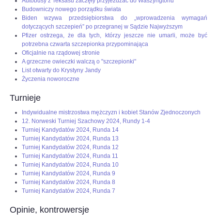
Autobusy z Teksasu zaczęły przyjeżdżać do Waszyngtonu
Budowniczy nowego porządku świata
Biden wzywa przedsiębiorstwa do „wprowadzenia wymagań
dotyczących szczepień” po przegranej w Sądzie Najwyższym
Pfizer ostrzega, że dla tych, którzy jeszcze nie umarli, może być
potrzebna czwarta szczepionka przypominająca
Oficjalnie na rządowej stronie
A grzeczne owieczki walczą o "szczepionki"
List otwarty do Krystyny Jandy
Życzenia noworoczne
Turnieje
Indywidualne mistrzostwa mężczyzn i kobiet Stanów Zjednoczonych
12. Norweski Turniej Szachowy 2024, Rundy 1-4
Turniej Kandydatów 2024, Runda 14
Turniej Kandydatów 2024, Runda 13
Turniej Kandydatów 2024, Runda 12
Turniej Kandydatów 2024, Runda 11
Turniej Kandydatów 2024, Runda 10
Turniej Kandydatów 2024, Runda 9
Turniej Kandydatów 2024, Runda 8
Turniej Kandydatów 2024, Runda 7
Opinie, kontrowersje