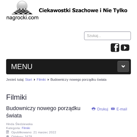
Szukaj...
MENU
Jesteś tutaj:
Start
Filmiki
Budowniczy nowego porządku świata
HOME
Filmiki
WIADOMOŚCI
Budowniczy nowego porządku
Drukuj
E-mail
NAUKA GRY W SZACHY
świata
Hinda Śledziewska
Kategoria:
Filmiki
TURNIEJE
Opublikowano: 21 marzec 2022
Odsłony: 3478