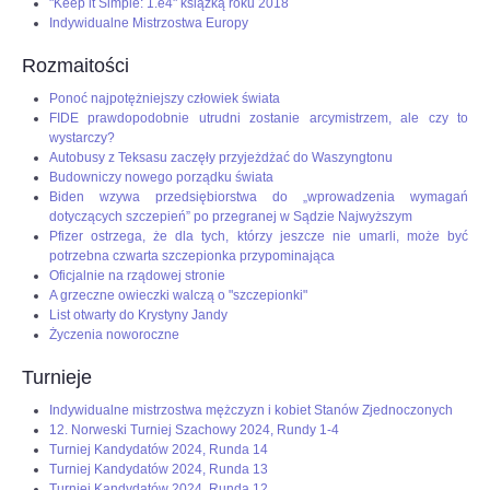
"Keep it Simple: 1.e4" książką roku 2018
Indywidualne Mistrzostwa Europy
Rozmaitości
Ponoć najpotężniejszy człowiek świata
FIDE prawdopodobnie utrudni zostanie arcymistrzem, ale czy to
wystarczy?
Autobusy z Teksasu zaczęły przyjeżdżać do Waszyngtonu
Budowniczy nowego porządku świata
Biden wzywa przedsiębiorstwa do „wprowadzenia wymagań
dotyczących szczepień” po przegranej w Sądzie Najwyższym
Pfizer ostrzega, że dla tych, którzy jeszcze nie umarli, może być
potrzebna czwarta szczepionka przypominająca
Oficjalnie na rządowej stronie
A grzeczne owieczki walczą o "szczepionki"
List otwarty do Krystyny Jandy
Życzenia noworoczne
Turnieje
Indywidualne mistrzostwa mężczyzn i kobiet Stanów Zjednoczonych
12. Norweski Turniej Szachowy 2024, Rundy 1-4
Turniej Kandydatów 2024, Runda 14
Turniej Kandydatów 2024, Runda 13
Turniej Kandydatów 2024, Runda 12