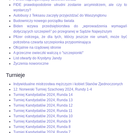
FIDE prawdopodobnie utrudni zostanie arcymistrzem, ale czy to
wystarczy?
Autobusy z Teksasu zaczęły przyjeżdżać do Waszyngtonu
Budowniczy nowego porządku świata
Biden wzywa przedsiębiorstwa do „wprowadzenia wymagań
dotyczących szczepień” po przegranej w Sądzie Najwyższym
Pfizer ostrzega, że dla tych, którzy jeszcze nie umarli, może być
potrzebna czwarta szczepionka przypominająca
Oficjalnie na rządowej stronie
A grzeczne owieczki walczą o "szczepionki"
List otwarty do Krystyny Jandy
Życzenia noworoczne
Turnieje
Indywidualne mistrzostwa mężczyzn i kobiet Stanów Zjednoczonych
12. Norweski Turniej Szachowy 2024, Rundy 1-4
Turniej Kandydatów 2024, Runda 14
Turniej Kandydatów 2024, Runda 13
Turniej Kandydatów 2024, Runda 12
Turniej Kandydatów 2024, Runda 11
Turniej Kandydatów 2024, Runda 10
Turniej Kandydatów 2024, Runda 9
Turniej Kandydatów 2024, Runda 8
Turniej Kandydatów 2024, Runda 7