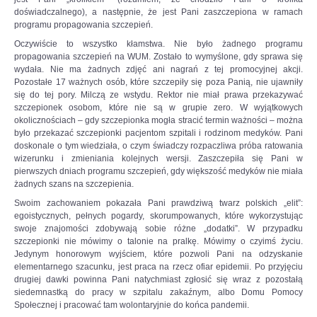
doświadczalnego), a następnie, że jest Pani zaszczepiona w ramach
programu propagowania szczepień.
Oczywiście to wszystko kłamstwa. Nie było żadnego programu
propagowania szczepień na WUM. Zostało to wymyślone, gdy sprawa się
wydała. Nie ma żadnych zdjęć ani nagrań z tej promocyjnej akcji.
Pozostałe 17 ważnych osób, które szczepiły się poza Panią, nie ujawniły
się do tej pory. Milczą ze wstydu. Rektor nie miał prawa przekazywać
szczepionek osobom, które nie są w grupie zero. W wyjątkowych
okolicznościach – gdy szczepionka mogła stracić termin ważności – można
było przekazać szczepionki pacjentom szpitali i rodzinom medyków. Pani
doskonale o tym wiedziała, o czym świadczy rozpaczliwa próba ratowania
wizerunku i zmieniania kolejnych wersji. Zaszczepiła się Pani w
pierwszych dniach programu szczepień, gdy większość medyków nie miała
żadnych szans na szczepienia.
Swoim zachowaniem pokazała Pani prawdziwą twarz polskich „elit”:
egoistycznych, pełnych pogardy, skorumpowanych, które wykorzystując
swoje znajomości zdobywają sobie różne „dodatki”. W przypadku
szczepionki nie mówimy o talonie na pralkę. Mówimy o czyimś życiu.
Jedynym honorowym wyjściem, które pozwoli Pani na odzyskanie
elementarnego szacunku, jest praca na rzecz ofiar epidemii. Po przyjęciu
drugiej dawki powinna Pani natychmiast zgłosić się wraz z pozostałą
siedemnastką do pracy w szpitalu zakaźnym, albo Domu Pomocy
Społecznej i pracować tam wolontaryjnie do końca pandemii.