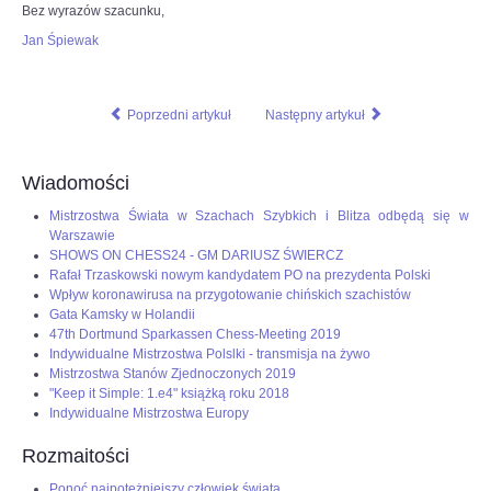
Bez wyrazów szacunku,
Jan Śpiewak
Poprzedni artykuł
Następny artykuł
Wiadomości
Mistrzostwa Świata w Szachach Szybkich i Blitza odbędą się w
Warszawie
SHOWS ON CHESS24 - GM DARIUSZ ŚWIERCZ
Rafał Trzaskowski nowym kandydatem PO na prezydenta Polski
Wpływ koronawirusa na przygotowanie chińskich szachistów
Gata Kamsky w Holandii
47th Dortmund Sparkassen Chess-Meeting 2019
Indywidualne Mistrzostwa Polslki - transmisja na żywo
Mistrzostwa Stanów Zjednoczonych 2019
"Keep it Simple: 1.e4" książką roku 2018
Indywidualne Mistrzostwa Europy
Rozmaitości
Ponoć najpotężniejszy człowiek świata