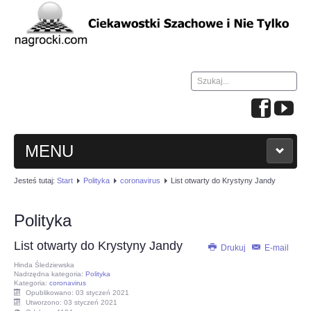
Szukaj...
MENU
Jesteś tutaj:
Start
Polityka
coronavirus
List otwarty do Krystyny Jandy
HOME
Polityka
WIADOMOŚCI
List otwarty do Krystyny Jandy
Drukuj
E-mail
NAUKA GRY W SZACHY
Hinda Śledziewska
Nadrzędna kategoria:
Polityka
Kategoria:
coronavirus
Opublikowano: 03 styczeń 2021
TURNIEJE
Utworzono: 03 styczeń 2021