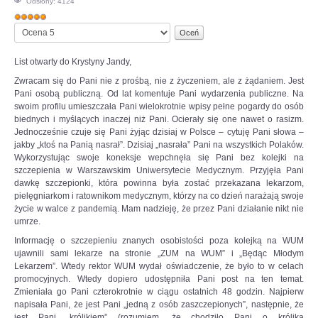
Odsłony: 4124
Ocena
OPINIE, KONTROWERSJE
Proszę,
użytkowników:
5
/
5
oceń
POLITYKA
List otwarty do Krystyny Jandy,
Zwracam się do Pani nie z prośbą, nie z życzeniem, ale z żądaniem. Jest
Pani osobą publiczną. Od lat komentuje Pani wydarzenia publiczne. Na
FILMIKI
swoim profilu umieszczała Pani wielokrotnie wpisy pełne pogardy do osób
biednych i myślących inaczej niż Pani. Ocierały się one nawet o rasizm.
Jednocześnie czuje się Pani żyjąc dzisiaj w Polsce – cytuję Pani słowa –
Z ARCHIWUM
jakby „ktoś na Panią nasrał”. Dzisiaj „nasrała” Pani na wszystkich Polaków.
Wykorzystując swoje koneksje wepchnęła się Pani bez kolejki na
szczepienia w Warszawskim Uniwersytecie Medycznym. Przyjęła Pani
SZACHIŚCI
dawkę szczepionki, która powinna była zostać przekazana lekarzom,
pielęgniarkom i ratownikom medycznym, którzy na co dzień narażają swoje
życie w walce z pandemią. Mam nadzieję, że przez Pani działanie nikt nie
ZDJĘCIA
umrze.
Informację o szczepieniu znanych osobistości poza kolejką na WUM
Z KALENDARZA
ujawnili sami lekarze na stronie „ZUM na WUM” i „Będąc Młodym
Lekarzem”. Wtedy rektor WUM wydał oświadczenie, że było to w celach
promocyjnych. Wtedy dopiero udostępniła Pani post na ten temat.
Zmieniała go Pani czterokrotnie w ciągu ostatnich 48 godzin. Najpierw
napisała Pani, że jest Pani „jedną z osób zaszczepionych”, następnie, że
jest Pani „królikiem” (rozumiem, że chodziło Pani o królika