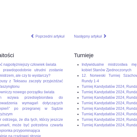
Poprzedni artykuł
Następny artykuł
itości
Turnieje
ć najpotężniejszy człowiek świata
Indywidualne mistrzostwa mę
 prawdopodobnie utrudni zostanie
kobiet Stanów Zjednoczonych
mistrzem, ale czy to wystarczy?
12. Norweski Turniej Szacho
busy z Teksasu zaczęły przyjeżdżać
Rundy 1-4
aszyngtonu
Turniej Kandydatów 2024, Rund
wniczy nowego porządku świata
Turniej Kandydatów 2024, Rund
en wzywa przedsiębiorstwa do
Turniej Kandydatów 2024, Rund
rowadzenia wymagań dotyczących
Turniej Kandydatów 2024, Runda
zepień” po przegranej w Sądzie
Turniej Kandydatów 2024, Rund
wyższym
Turniej Kandydatów 2024, Runda
r ostrzega, że dla tych, którzy jeszcze
Turniej Kandydatów 2024, Runda
umarli, może być potrzebna czwarta
Turniej Kandydatów 2024, Runda
epionka przypominająca
alnie na rządowej stronie