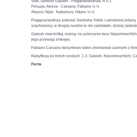
Vidit, Santosh Gujrathi - Praggnanandhaa, R 0-1
Firouzja, Alireza - Caruana, Fabiano ½-½
Abasov, Nijat - Nakamura, Hikaru ½-½
Praggnanandhaa pokonał Santosha Vidita i zanotował jedyną r
szachownicy, w drugiej rundzie to nie zadziałało, dzisiaj zadzia
Gukesh miał krótką szansę na pokonanie Iana Nepomniachtchieg
jego przewagi zniknęła.
Fabiano Caruana stosunkowo łatwo zremisował czarnymi z Alire
Klasyfikcja po trzech rundach: 1-3. Gukesh, Nepomniachtchi, Ca
Partie