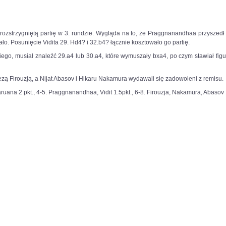
ozstrzygniętą partię w 3. rundzie. Wygląda na to, że Praggnanandhaa przyszed
łało. Posunięcie Vidita 29. Hd4? i 32.b4? łącznie kosztowało go partię.
o, musiał znaleźć 29.a4 lub 30.a4, które wymuszały bxa4, po czym stawiał figu
zą Firouzją, a Nijat Abasov i Hikaru Nakamura wydawali się zadowoleni z remisu.
ruana 2 pkt., 4-5. Praggnanandhaa, Vidit 1.5pkt., 6-8. Firouzja, Nakamura, Abasov 