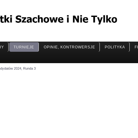
HY
TURNIEJE
OPINIE, KONTROWERSJE
POLITYKA
F
ndydatów 2024, Runda 3