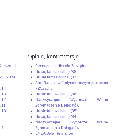
Opinie, kontrowersje
żczyzn i
Czerwona kartka dla Zarządu
I tu się farosz ciulnął (88)
wy 2024,
I tu się farosz ciulnął (87)
Arc. Radosław Jedynak nowym prezesem
a 14
PZSzachu
a 13
I tu się farosz ciulnął (86)
a 12
Nadzwyczajne Wyborcze Walne
 11
Zgromadzenie Delegatów
a 10
I tu się farosz ciulnął (85)
 9
I tu się farosz ciulnął (84)
 8
Nadzwyczajne Wyborcze Walne
 7
Zgromadzenie Delegatów
ENEA Gala Hetmanów