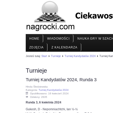
HOME
WIADOMOŚCI
NAUKA GRY W SZAC
ZDJĘCIA
Z KALENDARZA
Jesteś tutaj:
Start
Turnieje
Turniej Kandydatów 2024
Turniej Ka
Turnieje
Turniej Kandydatów 2024, Runda 3
Hinda Śledziewska
Kategoria:
Turniej Kandydatów 2024
Opublikowano: 16 kwiecień 2024
Odsłony: 2635
Runda 3, 6 kwietnia 2024
Gukesh, D - Nepomniachtchi, Ian ½-½