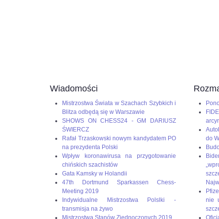
Wiadomości
Rozma
Mistrzostwa Świata w Szachach Szybkich i
Pono
Blitza odbędą się w Warszawie
FIDE
SHOWS ON CHESS24 - GM DARIUSZ
arcy
ŚWIERCZ
Auto
Rafał Trzaskowski nowym kandydatem PO
do W
na prezydenta Polski
Budo
Wpływ koronawirusa na przygotowanie
Bid
chińskich szachistów
„wp
Gata Kamsky w Holandii
szc
47th Dortmund Sparkassen Chess-
Naj
Meeting 2019
Pfize
Indywidualne Mistrzostwa Polslki -
nie 
transmisja na żywo
szcz
Mistrzostwa Stanów Zjednoczonych 2019
Oficj