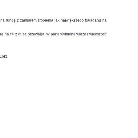
ł na rundę z zamiarem zrobienia jak największego bałaganu na
rę na c4 z dużą przewagą. W partii wymienił wieże i większość
1pkt.