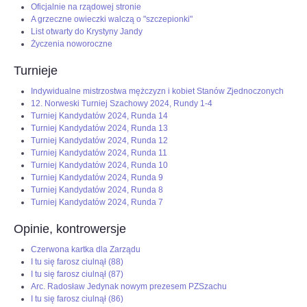
Oficjalnie na rządowej stronie
A grzeczne owieczki walczą o "szczepionki"
List otwarty do Krystyny Jandy
Życzenia noworoczne
Turnieje
Indywidualne mistrzostwa mężczyzn i kobiet Stanów Zjednoczonych
12. Norweski Turniej Szachowy 2024, Rundy 1-4
Turniej Kandydatów 2024, Runda 14
Turniej Kandydatów 2024, Runda 13
Turniej Kandydatów 2024, Runda 12
Turniej Kandydatów 2024, Runda 11
Turniej Kandydatów 2024, Runda 10
Turniej Kandydatów 2024, Runda 9
Turniej Kandydatów 2024, Runda 8
Turniej Kandydatów 2024, Runda 7
Opinie, kontrowersje
Czerwona kartka dla Zarządu
I tu się farosz ciulnął (88)
I tu się farosz ciulnął (87)
Arc. Radosław Jedynak nowym prezesem PZSzachu
I tu się farosz ciulnął (86)