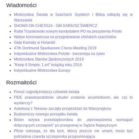
Wiadomości
Mistrzostwa Świata w Szachach Szybkich i Blitza odbędą się w
Warszawie
SHOWS ON CHESS24 - GM DARIUSZ ŚWIERCZ
Rafał Trzaskowski nowym kandydatem PO na prezydenta Polski
Wpływ koronawirusa na przygotowanie chińskich szachistów
Gata Kamsky w Holandii
47th Dortmund Sparkassen Chess-Meeting 2019
Indywidualne Mistrzostwa Polslki - transmisja na żywo
Mistrzostwa Stanów Zjednoczonych 2019
"Keep it Simple: 1.e4" książką roku 2018
Indywidualne Mistrzostwa Europy
Rozmaitości
Ponoć najpotężniejszy człowiek świata
FIDE prawdopodobnie utrudni zostanie arcymistrzem, ale czy to
wystarczy?
Autobusy z Teksasu zaczęły przyjeżdżać do Waszyngtonu
Budowniczy nowego porządku świata
Biden wzywa przedsiębiorstwa do „wprowadzenia wymagań
dotyczących szczepień” po przegranej w Sądzie Najwyższym
Pfizer ostrzega, że dla tych, którzy jeszcze nie umarli, może być
potrzebna czwarta szczepionka przypominająca