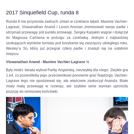
do
6SSp3HyviEL8UqcFbtNCk2KLAHE#utm_source=paste&utm_medium=paste&ut
czerwcowego
2017 Sinquefield Cup, runda 8
Turnieju
Kandydatów
Runda 8 nie przyniosła żadnych zmian w czołówce tabeli. Maxime Vachier-
–
Lagrave, Viswanathan Anand i Levon Aronian zremisowali swoje partie i
ostatniego
utrzymali przewagę pół punktu przewagi. Sergey Karjakin wygrał i dołączył
etapu
do Magnusa Carlsena w pościgu za czołówką. Jednym z najbardziej
eliminacji
szokujących wyników turnieju jest borykanie się zwycięzcy ubiegłego roku,
do
Wesley’a So, który już przegrał cztery partie i znalazł się na ostatnim
meczu
miejscu.
o
Viswanathan Anand - Maxime Vachier-Lagrave ½
mistrzostwo
świata
Były mistrz świata wybrał Partię Angielską, niezwykłą dla niego. Zwykle gra
w
1.e4, co pozwoliłoby jego przeciwnikowi ponownie grać Najdorga. Vachier-
szachach
Lagrave tego nie spodziewał się, ale właściwie zaskoczył Ananda. Białe
klasycznych.
miały małą przewagę w rozwoju, ale szybkie serie wymian uprościły
To
pozycję do remisowej końcówki.
będą
piekielnie
trudne
zmagania,
ale
Duda
jest
gotowy