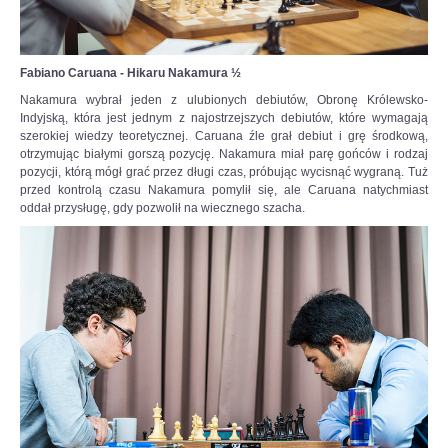
Fabiano Caruana - Hikaru Nakamura ½
Nakamura wybrał jeden z ulubionych debiutów, Obronę Królewsko-
Indyjską, która jest jednym z najostrzejszych debiutów, które wymagają
szerokiej wiedzy teoretycznej. Caruana źle grał debiut i grę środkową,
otrzymując białymi gorszą pozycję. Nakamura miał parę gońców i rodzaj
pozycji, którą mógł grać przez długi czas, próbując wycisnąć wygraną. Tuż
przed kontrolą czasu Nakamura pomylił się, ale Caruana natychmiast
oddał przysługę, gdy pozwolił na wiecznego szacha.