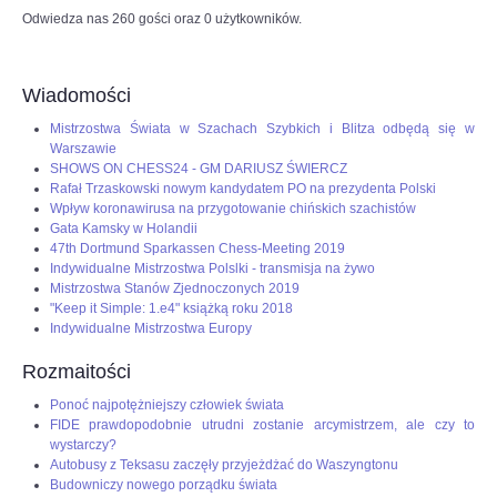
Odwiedza nas 260 gości oraz 0 użytkowników.
Wiadomości
Mistrzostwa Świata w Szachach Szybkich i Blitza odbędą się w
Warszawie
SHOWS ON CHESS24 - GM DARIUSZ ŚWIERCZ
Rafał Trzaskowski nowym kandydatem PO na prezydenta Polski
Wpływ koronawirusa na przygotowanie chińskich szachistów
Gata Kamsky w Holandii
47th Dortmund Sparkassen Chess-Meeting 2019
Indywidualne Mistrzostwa Polslki - transmisja na żywo
Mistrzostwa Stanów Zjednoczonych 2019
"Keep it Simple: 1.e4" książką roku 2018
Indywidualne Mistrzostwa Europy
Rozmaitości
Ponoć najpotężniejszy człowiek świata
FIDE prawdopodobnie utrudni zostanie arcymistrzem, ale czy to
wystarczy?
Autobusy z Teksasu zaczęły przyjeżdżać do Waszyngtonu
Budowniczy nowego porządku świata