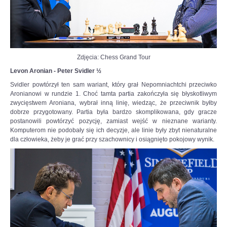
podjąć
wyzwanie.
-
Każdy
z
nas
Zdjęcia: Chess Grand Tour
musiał
przejść
Levon Aronian - Peter Svidler ½
„ścieżkę
Svidler powtórzył ten sam wariant, który grał Nepomniachtchi przeciwko
zdrowia”
Aronianowi w rundzie 1. Choć tamta partia zakończyła się błyskotliwym
i
zwycięstwem Aroniana, wybrał inną linię, wiedząc, że przeciwnik byłby
nie
dobrze przygotowany. Partia była bardzo skomplikowana, gdy gracze
pomylić
postanowili powtórzyć pozycję, zamiast wejść w nieznane warianty.
się
Komputerom nie podobały się ich decyzje, ale linie były zbyt nienaturalne
ani
dla człowieka, żeby je grać przy szachownicy i osiągnięto pokojowy wynik.
razu.
Teraz
przed
nami
bój,
z
którego
zwycięsko
wyjdzie
tylko