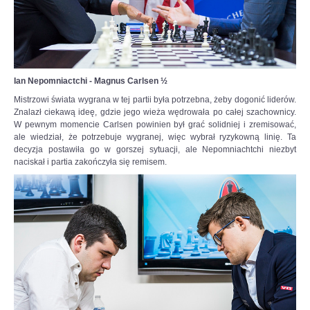
jeden.
Na
szachownicy
czeka
nas
wojna
Ian Nepomniactchi - Magnus Carlsen ½
–
powiedział
Mistrzowi świata wygrana w tej partii była potrzebna, żeby dogonić liderów.
w
Znalazł ciekawą ideę, gdzie jego wieża wędrowała po całej szachownicy.
wywiadzie
W pewnym momencie Carlsen powinien był grać solidniej i zremisować,
dla
ale wiedział, że potrzebuje wygranej, więc wybrał ryzykowną linię. Ta
Interia.pl
decyzja postawiła go w gorszej sytuacji, ale Nepomniachtchi niezbyt
szachista.
naciskał i partia zakończyła się remisem.
Czytaj
więcej
na
https://sport.interia.pl/szachy/news-
jan-
krzysztof-
duda-
dla-
interia-
pl-
stoczylbym-