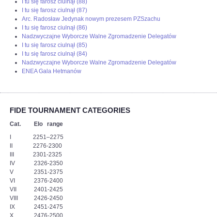
I tu się farosz ciulnął (88)
I tu się farosz ciulnął (87)
Arc. Radosław Jedynak nowym prezesem PZSzachu
I tu się farosz ciulnął (86)
Nadzwyczajne Wyborcze Walne Zgromadzenie Delegatów
I tu się farosz ciulnął (85)
I tu się farosz ciulnął (84)
Nadzwyczajne Wyborcze Walne Zgromadzenie Delegatów
ENEA Gala Hetmanów
FIDE TOURNAMENT CATEGORIES
Cat. Elo range
I 2251–2275
II 2276-2300
III 2301-2325
IV 2326-2350
V 2351-2375
VI 2376-2400
VII 2401-2425
VIII 2426-2450
IX 2451-2475
X 2476-2500