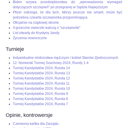
Biden wzywa przedsiębiorstwa do „wprowadzenia wymagań
dotyczących szczepień” po przegranej w Sądzie Najwyższym
Pfizer ostrzega, że dla tych, którzy jeszcze nie umarli, może być
potrzebna czwarta szczepionka przypominająca
Oficjalnie na rządowej stronie
A grzeczne owieczki walczą o "szczepionki"
List otwarty do Krystyny Jandy
Życzenia noworoczne
Turnieje
Indywidualne mistrzostwa mężczyzn i kobiet Stanów Zjednoczonych
12. Norweski Turniej Szachowy 2024, Rundy 1-4
Turniej Kandydatów 2024, Runda 14
Turniej Kandydatów 2024, Runda 13
Turniej Kandydatów 2024, Runda 12
Turniej Kandydatów 2024, Runda 11
Turniej Kandydatów 2024, Runda 10
Turniej Kandydatów 2024, Runda 9
Turniej Kandydatów 2024, Runda 8
Turniej Kandydatów 2024, Runda 7
Opinie, kontrowersje
Czerwona kartka dla Zarządu