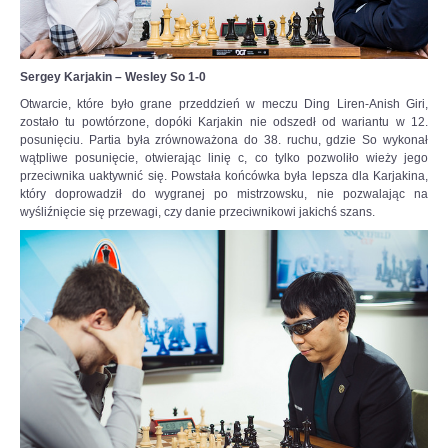
ciekawy-
boj-
z-
c,nId,5769580?
Sergey Karjakin – Wesley So 1-0
fbclid=IwAR3-
Otwarcie, które było grane przeddzień w meczu Ding Liren-Anish Giri,
EpAj8Loyw1RAtFnOdtJ8JCBaeus-
zostało tu powtórzone, dopóki Karjakin nie odszedł od wariantu w 12.
6SSp3HyviEL8UqcFbtNCk2KLAHE#utm_source=paste&utm_medium=paste&ut
posunięciu. Partia była zrównoważona do 38. ruchu, gdzie So wykonał
wątpliwe posunięcie, otwierając linię c, co tylko pozwoliło wieży jego
przeciwnika uaktywnić się. Powstała końcówka była lepsza dla Karjakina,
który doprowadził do wygranej po mistrzowsku, nie pozwalając na
wyśliźnięcie się przewagi, czy danie przeciwnikowi jakichś szans.