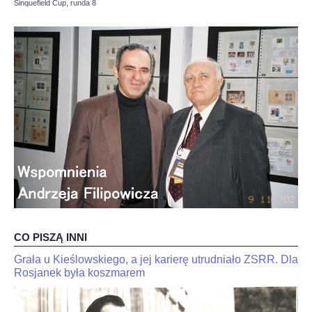
Sinquefield Cup, runda 8
OPINIE, KONTROWERSJE
POLITYKA
FILMIKI
Z ARCHIWUM
SZACHIŚCI
ZDJĘCIA
CO PISZĄ INNI
Z KALENDARZA
Grała u Kieślowskiego, a jej karierę utrudniało ZSRR. Dla
JaJan-
"Kariakin
Krzysztof
Rosjanek była koszmarem
jest
Duda
skończony".
dla
Trener
interia.n-
Jana-