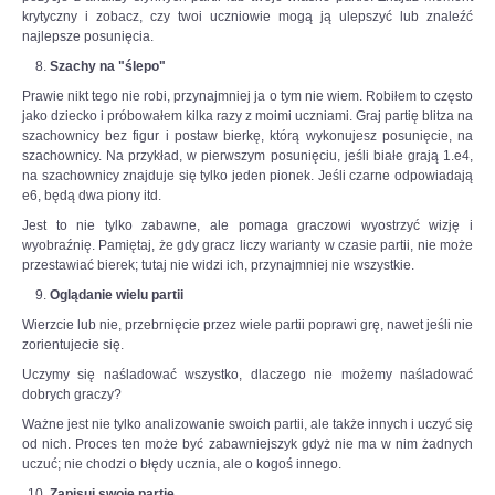
krytyczny i zobacz, czy twoi uczniowie mogą ją ulepszyć lub znaleźć
ciekawy-
najlepsze posunięcia.
boj-
z-
Szachy na "ślepo"
c,nId,5769580?
Prawie nikt tego nie robi, przynajmniej ja o tym nie wiem. Robiłem to często
fbclid=IwAR3-
jako dziecko i próbowałem kilka razy z moimi uczniami. Graj partię blitza na
EpAj8Loyw1RAtFnOdtJ8JCBaeus-
szachownicy bez figur i postaw bierkę, którą wykonujesz posunięcie, na
6SSp3HyviEL8UqcFbtNCk2KLAHE#utm_source=paste&utm_medium=paste&ut
szachownicy. Na przykład, w pierwszym posunięciu, jeśli białe grają 1.e4,
na szachownicy znajduje się tylko jeden pionek. Jeśli czarne odpowiadają
e6, będą dwa piony itd.
Jest to nie tylko zabawne, ale pomaga graczowi wyostrzyć wizję i
wyobraźnię. Pamiętaj, że gdy gracz liczy warianty w czasie partii, nie może
przestawiać bierek; tutaj nie widzi ich, przynajmniej nie wszystkie.
Oglądanie wielu partii
Wierzcie lub nie, przebrnięcie przez wiele partii poprawi grę, nawet jeśli nie
zorientujecie się.
Uczymy się naśladować wszystko, dlaczego nie możemy naśladować
dobrych graczy?
Ważne jest nie tylko analizowanie swoich partii, ale także innych i uczyć się
od nich. Proces ten może być zabawniejszyk gdyż nie ma w nim żadnych
uczuć; nie chodzi o błędy ucznia, ale o kogoś innego.
Zapisuj swoje partie