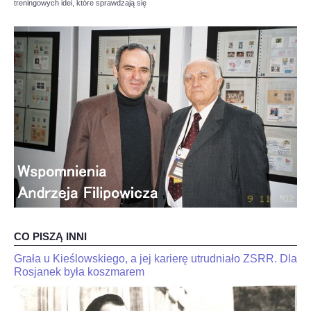
treningowych idei, które sprawdzają się
OPINIE, KONTROWERSJE
POLITYKA
FILMIKI
Z ARCHIWUM
SZACHIŚCI
ZDJĘCIA
CO PISZĄ INNI
Z KALENDARZA
Grała u Kieślowskiego, a jej karierę utrudniało ZSRR. Dla
JaJan-
"Kariakin
Krzysztof
Rosjanek była koszmarem
jest
Duda
skończony".
dla
Trener
interia.n-
Jana-