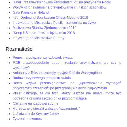
Rafał Trzaskowski nowym kandydatem PO na prezydenta Polski
Wpływ koronawirusa na przygotowanie chińskich szachistów
Gata Kamsky w Holandii
47th Dortmund Sparkassen Chess-Meeting 2019
Indywidualne Mistrzostwa Polslki - transmisja na żywo
Mistrzostwa Stanów Zjednoczonych 2019
"Keep it Simple: 1.e4" książką roku 2018
Indywidualne Mistrzostwa Europy
Rozmaitości
Ponoć najpotężniejszy człowiek świata
FIDE prawdopodobnie utrudni zostanie arcymistrzem, ale czy to
wystarczy?
Autobusy z Teksasu zaczęły przyjeżdżać do Waszyngtonu
Budowniczy nowego porządku świata
Biden wzywa przedsiębiorstwa do „wprowadzenia wymagań
dotyczących szczepień” po przegranej w Sądzie Najwyższym
Pfizer ostrzega, że dla tych, którzy jeszcze nie umarli, może być
potrzebna czwarta szczepionka przypominająca
Oficjalnie na rządowej stronie
A grzeczne owieczki walczą o "szczepionki"
List otwarty do Krystyny Jandy
Życzenia noworoczne