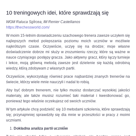
do
6SSp3HyviEL8UqcFbtNCk2KLAHE#utm_source=paste&utm_medium=paste&ut
czerwcowego
10 treningowych idei, które sprawdzają się
Turnieju
Kandydatów
WGM Raluca Sgîrcea, IM Renier Castellanos
–
https://thechessworld.com/
ostatniego
W moim 15-letnim doswiadczeniu szachowego trenera zawsze uczyłem się
etapu
najlepszych metod polepszania poziomu moich uczniów w możliwie
eliminacji
najkrótszym czasie. Oczywiście, uczyę się na drodze; moje własne
do
doświadczenie dobrze mi służy w zrozumieniu rzeczy, które są ważne w
meczu
nauce czyniącego postępy gracza. Jako aktywny gracz, który łączy turnieje
o
i lekce, moją główną metodą zawsze jest dzielenie się każdą odrobiną
mistrzostwo
wiedzy, którą zdobywam z własnych partii.
świata
w
Oczywiście, wykorzystuję również prace najbardziej znanych trenerów na
szachach
świecie, którzy wiele mnie nauczyli i nadal to robią.
klasycznych.
Aby być dobrym trenerem, nie tylko musisz dostarczać wysokiej jakości
To
materiały, ale także musisz rozumieć taki materiał i kwestionować go,
będą
ponieważ tego właśnie oczekujesz od swoich uczniów.
piekielnie
trudne
W tym artykule chcę podzielić się 10 metodami szkolenia, które sprawdzają
zmagania,
się; przynajmniej sprawdziły się dla mnie w przeszłości w pracy z moimi
ale
uczniami.
Duda
Dokładna analiza partii uczniów
jest
gotowy