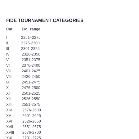
FIDE TOURNAMENT CATEGORIES
Cat. Elo range
I 2251–2275
II 2276-2300
III 2301-2325
IV 2326-2350
V 2351-2375
VI 2376-2400
VII 2401-2425
VIII 2426-2450
IX 2451-2475
X 2476-2500
XI 2501-2525
XII 2526-2550
XIII 2551-2575
XIV 2576-2600
XV 2601-2625
XVI 2626-2650
XVII 2651-2675
XVIII 2676-2700
XIX 2701-2725