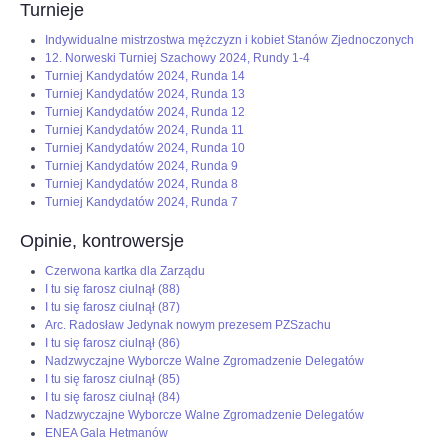
Turnieje
Indywidualne mistrzostwa mężczyzn i kobiet Stanów Zjednoczonych
12. Norweski Turniej Szachowy 2024, Rundy 1-4
Turniej Kandydatów 2024, Runda 14
Turniej Kandydatów 2024, Runda 13
Turniej Kandydatów 2024, Runda 12
Turniej Kandydatów 2024, Runda 11
Turniej Kandydatów 2024, Runda 10
Turniej Kandydatów 2024, Runda 9
Turniej Kandydatów 2024, Runda 8
Turniej Kandydatów 2024, Runda 7
Opinie, kontrowersje
Czerwona kartka dla Zarządu
I tu się farosz ciulnął (88)
I tu się farosz ciulnął (87)
Arc. Radosław Jedynak nowym prezesem PZSzachu
I tu się farosz ciulnął (86)
Nadzwyczajne Wyborcze Walne Zgromadzenie Delegatów
I tu się farosz ciulnął (85)
I tu się farosz ciulnął (84)
Nadzwyczajne Wyborcze Walne Zgromadzenie Delegatów
ENEA Gala Hetmanów