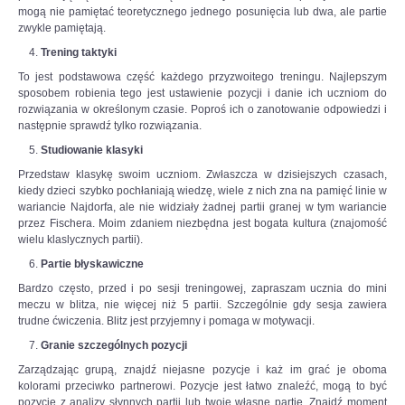
mogą nie pamiętać teoretycznego jednego posunięcia lub dwa, ale partie
jeden.
zwykle pamiętają.
Na
szachownicy
Trening taktyki
czeka
To jest podstawowa część każdego przyzwoitego treningu. Najlepszym
nas
sposobem robienia tego jest ustawienie pozycji i danie ich uczniom do
wojna
rozwiązania w określonym czasie. Poproś ich o zanotowanie odpowiedzi i
–
następnie sprawdź tylko rozwiązania.
powiedział
w
Studiowanie klasyki
wywiadzie
Przedstaw klasykę swoim uczniom. Zwłaszcza w dzisiejszych czasach,
dla
kiedy dzieci szybko pochłaniają wiedzę, wiele z nich zna na pamięć linie w
Interia.pl
wariancie Najdorfa, ale nie widziały żadnej partii granej w tym wariancie
szachista.
przez Fischera. Moim zdaniem niezbędna jest bogata kultura (znajomość
wielu klaslycznych partii).
Czytaj
więcej
Partie błyskawiczne
na
Bardzo często, przed i po sesji treningowej, zapraszam ucznia do mini
https://sport.interia.pl/szachy/news-
meczu w blitza, nie więcej niż 5 partii. Szczególnie gdy sesja zawiera
jan-
trudne ćwiczenia. Blitz jest przyjemny i pomaga w motywacji.
krzysztof-
duda-
Granie szczególnych pozycji
dla-
Zarządzając grupą, znajdź niejasne pozycje i każ im grać je oboma
interia-
kolorami przeciwko partnerowi. Pozycje jest łatwo znaleźć, mogą to być
pl-
pozycje z analizy słynnych partii lub twoje własne partie. Znajdź moment
stoczylbym-