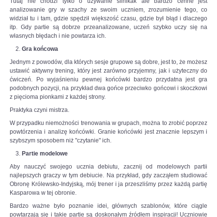
Tutaj nie chodzi tylko o używanie silnikak ale bardzo cenne jest
podjąć
analizowanie gry w szachy ze swoim uczniem, zrozumienie tego, co
wyzwanie.
widział tu i tam, gdzie spędził większość czasu, gdzie był błąd i dlaczego
-
itp. Gdy partie są dobrze przeanalizowane, uczeń szybko uczy się na
Każdy
własnych błędach i nie powtarza ich.
z
Gra końcowa
nas
musiał
Jednym z powodów, dla których sesje grupowe są dobre, jest to, że możesz
przejść
ustawić aktywny trening, który jest zarówno przyjemny, jak i użyteczny do
„ścieżkę
ćwiczeń. Po wyjaśnieniu pewnej końcówki bardzo przydatna jest gra
zdrowia”
podobnych pozycji, na przykład dwa gońce przeciwko gońcowi i skoczkowi
i
z pięcioma pionkami z każdej strony.
nie
Praktyka czyni mistrza.
pomylić
się
W przypadku niemożności trenowania w grupach, można to zrobić poprzez
ani
powtórzenia i analizę końcówki. Granie końcówki jest znacznie lepszym i
razu.
szybszym sposobem niż "czytanie" ich.
Teraz
Partie modelowe
przed
nami
Aby nauczyć swojego ucznia debiutu, zacznij od modelowych partii
bój,
najlepszych graczy w tym debiucie. Na przykład, gdy zacząłem studiować
z
Obronę Królewsko-Indyjską, mój trener i ja przeszliśmy przez każdą partię
którego
Kasparowa w tej obronie.
zwycięsko
Bardzo ważne było poznanie idei, głównych szablonów, które ciągle
wyjdzie
powtarzają się i takie partie są doskonałym źródłem inspiracji! Uczniowie
tylko