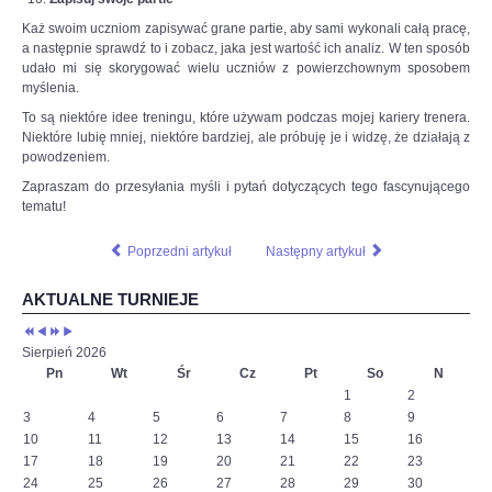
Każ swoim uczniom zapisywać grane partie, aby sami wykonali całą pracę,
a następnie sprawdź to i zobacz, jaka jest wartość ich analiz. W ten sposób
udało mi się skorygować wielu uczniów z powierzchownym sposobem
myślenia.
To są niektóre idee treningu, które używam podczas mojej kariery trenera.
Niektóre lubię mniej, niektóre bardziej, ale próbuję je i widzę, że działają z
powodzeniem.
Zapraszam do przesyłania myśli i pytań dotyczących tego fascynującego
tematu!
Poprzedni artykuł
Następny artykuł
AKTUALNE TURNIEJE
Sierpień 2026
Pn
Wt
Śr
Cz
Pt
So
N
1
2
3
4
5
6
7
8
9
10
11
12
13
14
15
16
17
18
19
20
21
22
23
24
25
26
27
28
29
30