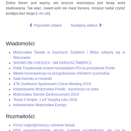
Dobry trener jest ważny, ale jeszcze ważniejsza jest twoja wola
studiowania. Tak więc, nawet jeśli nie masz trenera, możesz nadal czynić
postępy bez niego [
i oto jak
].
Poprzedni artykuł
Następny artykuł
Wiadomości
Mistrzostwa Świata w Szachach Szybkich i Blitza odbędą się w
Warszawie
SHOWS ON CHESS24 - GM DARIUSZ ŚWIERCZ
Rafał Trzaskowski nowym kandydatem PO na prezydenta Polski
Wpływ koronawirusa na przygotowanie chińskich szachistów
Gata Kamsky w Holandii
47th Dortmund Sparkassen Chess-Meeting 2019
Indywidualne Mistrzostwa Polslki - transmisja na żywo
Mistrzostwa Stanów Zjednoczonych 2019
"Keep it Simple: 1.e4" książką roku 2018
Indywidualne Mistrzostwa Europy
Rozmaitości
Ponoć najpotężniejszy człowiek świata
FIDE prawdopodobnie utrudni zostanie arcymistrzem, ale czy to