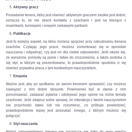
Aktywny gracz
Posiadanie tenera, który jest również aktywnym graczem zwykle jest dobre;
oznacza to, że nie stracił kontaktu z szachami i jest na bieżąco z
nowinkami, turniejami i nowymi ciekawymi partiami.
Publikacje
Jest to kolejny aspekt, na który możesz spojrzeć przy zatrudnianiu trenera
szachów. Czytając jego prace, możesz zorientować się w sposobie
nauczania i odgadnąć, czy jest on dla ciebie odpowiedni. Jeśli okaże się,
że wyrażone pomysły są jasne i łatwe do zrozumienia, a także podoba ci
się styl, w którym są prezentowane, to prawdopodobnie spodoba ci się
również prywatna praca z tym konkretnym nauczycielem.
Empatia
Ważne jest, aby po spotkaniu ze swoim trenerem sprawdzić, czy możesz
nawiązać z nim dobre stosunki. Powinieneś być w stanie z nim
porozmawiać, zadawać pytania i zdobywać jego opinie na różne tematy
szachowe. Jeśli zdajesz sobie sprawę, że interakcja z twoim nauczycielem
nie przychodzi łatwo lub nie rozumiesz, co próbuje powiedzieć,
prawdopodobnie lepiej jest poszukać innego, z którym możesz się
połączyć.
Styl nauczania
Wybór odpowiedniego trenera nie ogranicza się tylko do jego wiedzy