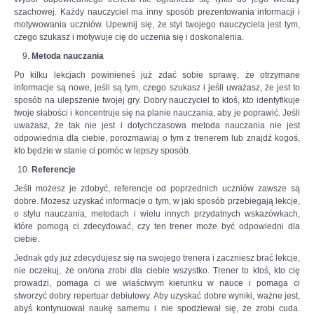
szachowej. Każdy nauczyciel ma inny sposób prezentowania informacji i
motywowania uczniów. Upewnij się, że styl twojego nauczyciela jest tym,
czego szukasz i motywuje cię do uczenia się i doskonalenia.
Metoda nauczania
Po kilku lekcjach powinieneś już zdać sobie sprawę, że otrzymane
informacje są nowe, jeśli są tym, czego szukasz i jeśli uważasz, że jest to
sposób na ulepszenie twojej gry. Dobry nauczyciel to ktoś, kto identyfikuje
twoje słabości i koncentruje się na planie nauczania, aby je poprawić. Jeśli
uważasz, że tak nie jest i dotychczasowa metoda nauczania nie jest
odpowiednia dla ciebie, porozmawiaj o tym z trenerem lub znajdź kogoś,
kto będzie w stanie ci pomóc w lepszy sposób.
Referencje
Jeśli możesz je zdobyć, referencje od poprzednich uczniów zawsze są
dobre. Możesz uzyskać informacje o tym, w jaki sposób przebiegają lekcje,
o stylu nauczania, metodach i wielu innych przydatnych wskazówkach,
które pomogą ci zdecydować, czy ten trener może być odpowiedni dla
ciebie.
Jednak gdy już zdecydujesz się na swojego trenera i zaczniesz brać lekcje,
nie oczekuj, że on/ona zrobi dla ciebie wszystko. Trener to ktoś, kto cię
prowadzi, pomaga ci we właściwym kierunku w nauce i pomaga ci
stworzyć dobry repertuar debiutowy. Aby uzyskać dobre wyniki, ważne jest,
abyś kontynuował naukę samemu i nie spodziewał się, że zrobi cuda.