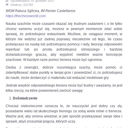
Opublikowano: 01 grudzień 2017
Odsłony: 311782
OPINIE, KONTROWERSJE
WGM Raluca Sgîrcea, IM Renier Castellanos
https://thechessworld.com
Nauka szachów może czasami okazać się trudnym zadaniem i, o ile tylko
POLITYKA
chcesz samemu uczyć się, możesz w pewnym momencie zdać sobie
sprawę, że potrzebujesz wskazówek. Możliwe, że osiągasz moment, w
którym nie widzisz już żadnej poprawy, niezależnie od tego, ile czasu
FILMIKI
poświęcasz na naukę lub potrzebujesz pomocy i rady, tworząc odpowiedni
repertuar lub po prostu potrzebujesz silniejszego i bardziej
Z ARCHIWUM
doświadczonego gracza, aby wyjaśnić niektóre ważne koncepcje
szachowe. W każdym razie pomoc trenera może być ogromna.
Osoba z zewnątrz, dobrze rozumiejąca szachy, może pomóc ci
SZACHIŚCI
zidentyfikować słabe punkty w twojej grze i powiedzieć ci, co potrzebujesz
do nauki, może dostarczyć ci materiału lub wskazać modelowe gry.
ZDJĘCIA
Jednak wwybór odpowiedniego trenera może być trudny i uważamy, że jest
kilka rzeczy, na które powienieneś zwrócić uwagę:
Doświadczenie
Z KALENDARZA
Chociaż niekoniecznie oznacza to, że nauczyciel jest dobry czy zły,
posiadanie wielu lat skutecznego treningu za sobą wiele mówi o trenerze.
Ważne jest, aby on/ona wiedział, w jaki sposób przekazywać swoje idee i
sprawił, abyś zrozumiał pojęcia, których uczy.