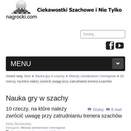
Szukaj...
MENU
Jesteś tutaj:
Start
Nauka gry w szachy
Metody szkoleniowe i treningowe
10
HOME
rzeczy, na które należy zwrócić uwagę przy zatrudnianiu trenera szachów
WIADOMOŚCI
Nauka gry w szachy
10 rzeczy, na które należy
NAUKA GRY W SZACHY
Drukuj
E-mail
zwrócić uwagę przy zatrudnianiu trenera szachów
Hinda Śledziewska
TURNIEJE
Kategoria:
Metody szkoleniowe i treningowe