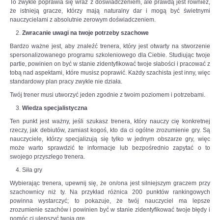
To zwykle poprawia się wraz z doświadczeniem, ale prawdą jest również,
że istnieją gracze, którzy mają naturalny dar i mogą być świetnymi
nauczycielami z absolutnie zerowym doświadczeniem.
Zwracanie uwagi na twoje potrzeby szachowe
Bardzo ważne jest, aby znaleźć trenera, który jest otwarty na stworzenie
spersonalizowanego programu szkoleniowego dla Ciebie. Studiując twoje
partie, powinien on być w stanie zidentyfikować twoje słabości i pracować z
tobą nad aspektami, które musisz poprawić. Każdy szachista jest inny, więc
standardowy plan pracy zwykle nie działa.
Twój trener musi utworzyć jeden zgodnie z twoim poziomem i potrzebami.
Wiedza specjalistyczna
Ten punkt jest ważny, jeśli szukasz trenera, który nauczy cię konkretnej
rzeczy, jak debiutów, zamiast kogoś, kto da ci ogólne zrozumienie gry. Są
nauczyciele, którzy specjalizują się tylko w jednym obszarze gry, więc
może warto sprawdzić te informacje lub bezpośrednio zapytać o to
swojego przyszłego trenera.
Siła gry
Wybierając trenera, upewnij się, że on/ona jest silniejszym graczem przy
szachownicy niż ty. Na przykład różnica 200 punktów rankingowych
powinna wystarczyć; to pokazuje, że twój nauczyciel ma lepsze
zrozumienie szachów i powinien być w stanie zidentyfikować twoje błędy i
pomóc ci ulepszyć twoją grę.