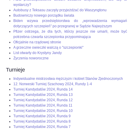
wystarczy?
Autobusy z Teksasu zaczęły przyjeżdżać do Waszyngtonu
Budowniczy nowego porządku świata
Biden wzywa przedsiębiorstwa do „wprowadzenia wymagań
dotyczących szczepień” po przegranej w Sądzie Najwyższym
Pfizer ostrzega, że dla tych, którzy jeszcze nie umarli, może być
potrzebna czwarta szczepionka przypominająca
Oficjalnie na rządowej stronie
A grzeczne owieczki walczą o "szczepionki"
List otwarty do Krystyny Jandy
Życzenia noworoczne
Turnieje
Indywidualne mistrzostwa mężczyzn i kobiet Stanów Zjednoczonych
12. Norweski Turniej Szachowy 2024, Rundy 1-4
Turniej Kandydatów 2024, Runda 14
Turniej Kandydatów 2024, Runda 13
Turniej Kandydatów 2024, Runda 12
Turniej Kandydatów 2024, Runda 11
Turniej Kandydatów 2024, Runda 10
Turniej Kandydatów 2024, Runda 9
Turniej Kandydatów 2024, Runda 8
Turniej Kandydatów 2024, Runda 7