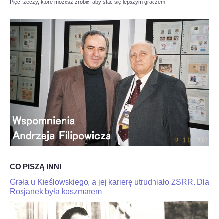
Pięć rzeczy, które możesz zrobić, aby stać się lepszym graczem
OPINIE, KONTROWERSJE
POLITYKA
FILMIKI
Z ARCHIWUM
SZACHIŚCI
ZDJĘCIA
CO PISZĄ INNI
Z KALENDARZA
Grała u Kieślowskiego, a jej karierę utrudniało ZSRR. Dla
JaJan-
"Kariakin
Krzysztof
Rosjanek była koszmarem
jest
Duda
skończony".
dla
Trener
interia.n-
Jana-