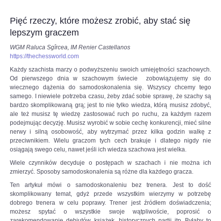
do
6SSp3HyviEL8UqcFbtNCk2KLAHE#utm_source=paste&utm_medium=paste&ut
czerwcowego
Pięć rzeczy, które możesz zrobić, aby stać się
Turnieju
lepszym graczem
Kandydatów
–
WGM Raluca Sgîrcea, IM Renier Castellanos
ostatniego
https://thechessworld.com
etapu
eliminacji
Każdy szachista marzy o podwyższeniu swoich umiejętności szachowych.
do
Od pierwszego dnia w szachowym świecie zobowiązujemy się do
meczu
wiecznego dążenia do samodoskonalenia się. Wszyscy chcemy tego
o
samego. I niewiele potrzeba czasu, żeby zdać sobie sprawę, że szachy są
mistrzostwo
bardzo skomplikowaną grą; jest to nie tylko wiedza, którą musisz zdobyć,
świata
ale też musisz tę wiedzę zastosować ruch po ruchu, za każdym razem
w
podejmując decyzję. Musisz wyrobić w sobie cechę konkurencji, mieć silne
szachach
nerwy i silną osobowość, aby wytrzymać przez kilka godzin walkę z
klasycznych.
przeciwnikiem. Wielu graczom tych cech brakuje i dlatego nigdy nie
To
osiągają swego celu, nawet jeśli ich wiedza szachowa jest wielka.
będą
Wiele czynników decyduje o postępach w szachach i nie można ich
piekielnie
zmierzyć. Sposoby samodoskonalenia są różne dla każdego gracza.
trudne
zmagania,
Ten artykuł mówi o samodoskonaleniu bez trenera. Jest to dość
ale
skomplikowany temat, gdyż przede wszystkim wierzymy w potrzebę
Duda
dobrego trenera w celu poprawy. Trener jest źródłem doświadczenia;
jest
możesz spytać o wszystkie swoje wątpliwoście, poprosić o
gotowy
zarekomendowanie debiutów, książek, historycznych partii itp. Byłaby to