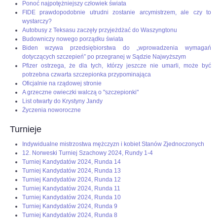
Ponoć najpotężniejszy człowiek świata
FIDE prawdopodobnie utrudni zostanie arcymistrzem, ale czy to
wystarczy?
Autobusy z Teksasu zaczęły przyjeżdżać do Waszyngtonu
Budowniczy nowego porządku świata
Biden wzywa przedsiębiorstwa do „wprowadzenia wymagań
dotyczących szczepień” po przegranej w Sądzie Najwyższym
Pfizer ostrzega, że dla tych, którzy jeszcze nie umarli, może być
potrzebna czwarta szczepionka przypominająca
Oficjalnie na rządowej stronie
A grzeczne owieczki walczą o "szczepionki"
List otwarty do Krystyny Jandy
Życzenia noworoczne
Turnieje
Indywidualne mistrzostwa mężczyzn i kobiet Stanów Zjednoczonych
12. Norweski Turniej Szachowy 2024, Rundy 1-4
Turniej Kandydatów 2024, Runda 14
Turniej Kandydatów 2024, Runda 13
Turniej Kandydatów 2024, Runda 12
Turniej Kandydatów 2024, Runda 11
Turniej Kandydatów 2024, Runda 10
Turniej Kandydatów 2024, Runda 9
Turniej Kandydatów 2024, Runda 8