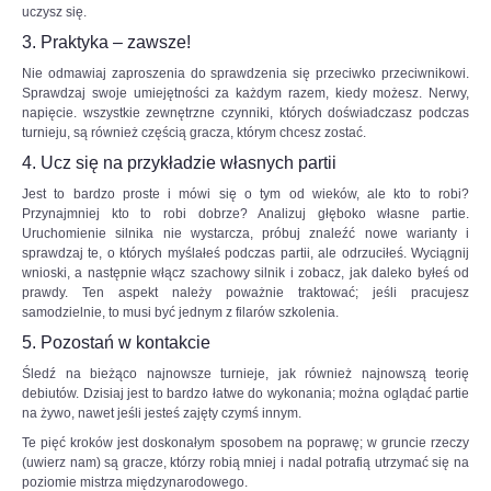
uczysz się.
jeden.
Na
3. Praktyka – zawsze!
szachownicy
Nie odmawiaj zaproszenia do sprawdzenia się przeciwko przeciwnikowi.
czeka
Sprawdzaj swoje umiejętności za każdym razem, kiedy możesz. Nerwy,
nas
napięcie. wszystkie zewnętrzne czynniki, których doświadczasz podczas
wojna
turnieju, są również częścią gracza, którym chcesz zostać.
–
powiedział
4. Ucz się na przykładzie własnych partii
w
wywiadzie
Jest to bardzo proste i mówi się o tym od wieków, ale kto to robi?
dla
Przynajmniej kto to robi dobrze? Analizuj głęboko własne partie.
Interia.pl
Uruchomienie silnika nie wystarcza, próbuj znaleźć nowe warianty i
szachista.
sprawdzaj te, o których myślałeś podczas partii, ale odrzuciłeś. Wyciągnij
wnioski, a następnie włącz szachowy silnik i zobacz, jak daleko byłeś od
Czytaj
prawdy. Ten aspekt należy poważnie traktować; jeśli pracujesz
więcej
samodzielnie, to musi być jednym z filarów szkolenia.
na
5. Pozostań w kontakcie
https://sport.interia.pl/szachy/news-
jan-
Śledź na bieżąco najnowsze turnieje, jak również najnowszą teorię
krzysztof-
debiutów. Dzisiaj jest to bardzo łatwe do wykonania; można oglądać partie
duda-
na żywo, nawet jeśli jesteś zajęty czymś innym.
dla-
Te pięć kroków jest doskonałym sposobem na poprawę; w gruncie rzeczy
interia-
(uwierz nam) są gracze, którzy robią mniej i nadal potrafią utrzymać się na
pl-
poziomie mistrza międzynarodowego.
stoczylbym-