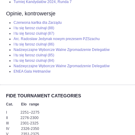
Turniej Kandydatów 2024, Runda 7
Opinie, kontrowersje
Czerwona kartka dla Zarządu
I tu się farosz ciulnął (88)
I tu się farosz ciulnął (87)
Arc. Radosław Jedynak nowym prezesem PZSzachu
I tu się farosz ciulnął (86)
Nadzwyczajne Wyborcze Walne Zgromadzenie Delegatów
I tu się farosz ciulnął (85)
I tu się farosz ciulnął (84)
Nadzwyczajne Wyborcze Walne Zgromadzenie Delegatów
ENEA Gala Hetmanów
FIDE TOURNAMENT CATEGORIES
Cat. Elo range
I 2251–2275
II 2276-2300
III 2301-2325
IV 2326-2350
V 2351-2375