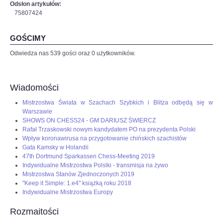
Odsłon artykułów:
75807424
GOŚCIMY
Odwiedza nas 539 gości oraz 0 użytkowników.
Wiadomości
Mistrzostwa Świata w Szachach Szybkich i Blitza odbędą się w
Warszawie
SHOWS ON CHESS24 - GM DARIUSZ ŚWIERCZ
Rafał Trzaskowski nowym kandydatem PO na prezydenta Polski
Wpływ koronawirusa na przygotowanie chińskich szachistów
Gata Kamsky w Holandii
47th Dortmund Sparkassen Chess-Meeting 2019
Indywidualne Mistrzostwa Polslki - transmisja na żywo
Mistrzostwa Stanów Zjednoczonych 2019
"Keep it Simple: 1.e4" książką roku 2018
Indywidualne Mistrzostwa Europy
Rozmaitości