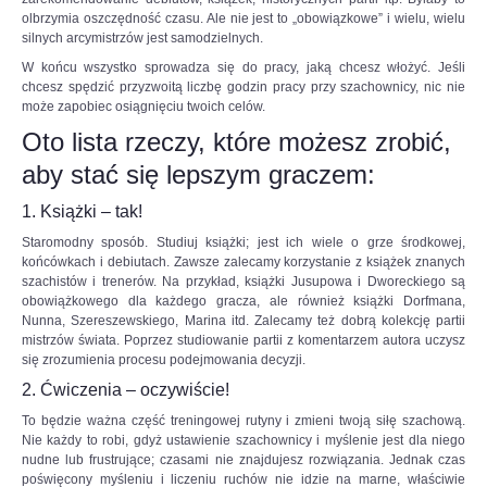
podjąć
olbrzymia oszczędność czasu. Ale nie jest to „obowiązkowe” i wielu, wielu
wyzwanie.
silnych arcymistrzów jest samodzielnych.
-
W końcu wszystko sprowadza się do pracy, jaką chcesz włożyć. Jeśli
Każdy
chcesz spędzić przyzwoitą liczbę godzin pracy przy szachownicy, nic nie
z
może zapobiec osiągnięciu twoich celów.
nas
musiał
Oto lista rzeczy, które możesz zrobić,
przejść
aby stać się lepszym graczem:
„ścieżkę
zdrowia”
i
1. Książki – tak!
nie
Staromodny sposób. Studiuj książki; jest ich wiele o grze środkowej,
pomylić
końcówkach i debiutach. Zawsze zalecamy korzystanie z książek znanych
się
szachistów i trenerów. Na przykład, książki Jusupowa i Dworeckiego są
ani
obowiążkowego dla każdego gracza, ale również książki Dorfmana,
razu.
Nunna, Szereszewskiego, Marina itd. Zalecamy też dobrą kolekcję partii
Teraz
mistrzów świata. Poprzez studiowanie partii z komentarzem autora uczysz
przed
się zrozumienia procesu podejmowania decyzji.
nami
bój,
2. Ćwiczenia – oczywiście!
z
To będzie ważna część treningowej rutyny i zmieni twoją siłę szachową.
którego
Nie każdy to robi, gdyż ustawienie szachownicy i myślenie jest dla niego
zwycięsko
nudne lub frustrujące; czasami nie znajdujesz rozwiązania. Jednak czas
wyjdzie
poświęcony myśleniu i liczeniu ruchów nie idzie na marne, właściwie
tylko