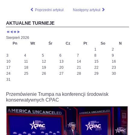
ciekawy-
Poprzedni artykuł
Następny artykuł
boj-
z-
c,nId,5769580?
AKTUALNE TURNIEJE
fbclid=IwAR3-
EpAj8Loyw1RAtFnOdtJ8JCBaeus-
6SSp3HyviEL8UqcFbtNCk2KLAHE#utm_source=paste&utm_medium=paste&ut
Sierpień 2026
Pn
Wt
Śr
Cz
Pt
So
N
1
2
3
4
5
6
7
8
9
10
11
12
13
14
15
16
17
18
19
20
21
22
23
24
25
26
27
28
29
30
31
Przemówienie Trumpa na konferencji środowisk
konserwatywnych CPAC