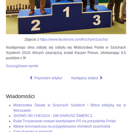
Zdjęcie z
https://www.facebook.com/KochamSzachy/
Następnego dnia odbyły się odbyły się Mistrzostwa Polski w Szachach
Szybkich 2018, których zwycięzcą został Kacper Piorun, zdobywając 8,5
punktów z 9!
Szczególowe wyniki
Poprzedni artykuł
Następny artykuł
Wiadomości
Mistrzostwa Świata w Szachach Szybkich i Blitza odbędą się w
Warszawie
SHOWS ON CHESS24 - GM DARIUSZ ŚWIERCZ
Rafał Trzaskowski nowym kandydatem PO na prezydenta Polski
Wpływ koronawirusa na przygotowanie chińskich szachistów
Gata Kamsky w Holandii