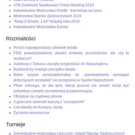
47th Dortmund Sparkassen Chess-Meeting 2019
Indywidualne Mistrzostwa Polslki - transmisja na żywo
Mistrzostwa Stanów Zjednoczonych 2019
"Keep it Simple: 1.e4" książką roku 2018
Indywidualne Mistrzostwa Europy
Rozmaitości
Ponoć najpotężniejszy człowiek świata
FIDE prawdopodobnie utrudni zostanie arcymistrzem, ale czy to
wystarczy?
Autobusy z Teksasu zaczęły przyjeżdżać do Waszyngtonu
Budowniczy nowego porządku świata
Biden wzywa przedsiębiorstwa do „wprowadzenia wymagań
dotyczących szczepień” po przegranej w Sądzie Najwyższym
Pfizer ostrzega, że dla tych, którzy jeszcze nie umarli, może być
potrzebna czwarta szczepionka przypominająca
Oficjalnie na rządowej stronie
A grzeczne owieczki walczą o "szczepionki"
List otwarty do Krystyny Jandy
Życzenia noworoczne
Turnieje
Indywidualne mistrzostwa mężczyzn i kobiet Stanów Zjednoczonych