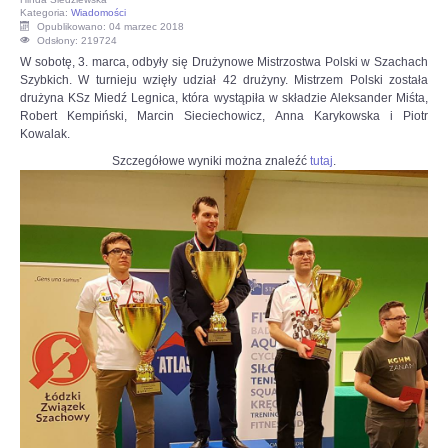
Kategoria:
Wiadomości
Opublikowano: 04 marzec 2018
OPINIE, KONTROWERSJE
Odsłony: 219724
W sobotę, 3. marca, odbyły się Drużynowe Mistrzostwa Polski w Szachach
Szybkich. W turnieju wzięły udział 42 drużyny. Mistrzem Polski została
POLITYKA
drużyna KSz Miedź Legnica, która wystąpiła w składzie Aleksander Miśta,
Robert Kempiński, Marcin Sieciechowicz, Anna Karykowska i Piotr
Kowalak.
FILMIKI
Szczegółowe wyniki można znaleźć
tutaj
.
Z ARCHIWUM
SZACHIŚCI
ZDJĘCIA
Z KALENDARZA