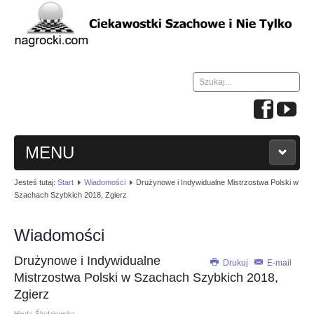
Szukaj...
MENU
Jesteś tutaj:
Start
Wiadomości
Drużynowe i Indywidualne Mistrzostwa Polski w
HOME
Szachach Szybkich 2018, Zgierz
WIADOMOŚCI
Wiadomości
Drużynowe i Indywidualne
NAUKA GRY W SZACHY
Drukuj
E-mail
Mistrzostwa Polski w Szachach Szybkich 2018,
Zgierz
TURNIEJE
Hinda Śledziewska