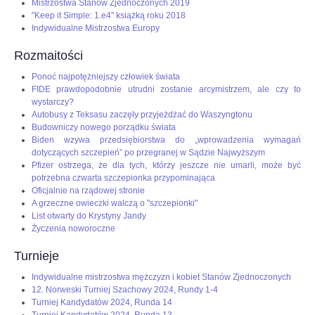
Mistrzostwa Stanów Zjednoczonych 2019
"Keep it Simple: 1.e4" książką roku 2018
Indywidualne Mistrzostwa Europy
Rozmaitości
Ponoć najpotężniejszy człowiek świata
FIDE prawdopodobnie utrudni zostanie arcymistrzem, ale czy to
wystarczy?
Autobusy z Teksasu zaczęły przyjeżdżać do Waszyngtonu
Budowniczy nowego porządku świata
Biden wzywa przedsiębiorstwa do „wprowadzenia wymagań
dotyczących szczepień” po przegranej w Sądzie Najwyższym
Pfizer ostrzega, że dla tych, którzy jeszcze nie umarli, może być
potrzebna czwarta szczepionka przypominająca
Oficjalnie na rządowej stronie
A grzeczne owieczki walczą o "szczepionki"
List otwarty do Krystyny Jandy
Życzenia noworoczne
Turnieje
Indywidualne mistrzostwa mężczyzn i kobiet Stanów Zjednoczonych
12. Norweski Turniej Szachowy 2024, Rundy 1-4
Turniej Kandydatów 2024, Runda 14
Turniej Kandydatów 2024, Runda 13