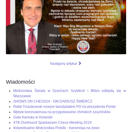
OPINIE, KONTROWERSJE
POLITYKA
FILMIKI
Z ARCHIWUM
Następny artykuł
SZACHIŚCI
Wiadomości
ZDJĘCIA
Mistrzostwa Świata w Szachach Szybkich i Blitza odbędą się w
Warszawie
SHOWS ON CHESS24 - GM DARIUSZ ŚWIERCZ
Z KALENDARZA
Rafał Trzaskowski nowym kandydatem PO na prezydenta Polski
Wpływ koronawirusa na przygotowanie chińskich szachistów
Gata Kamsky w Holandii
47th Dortmund Sparkassen Chess-Meeting 2019
Indywidualne Mistrzostwa Polslki - transmisja na żywo