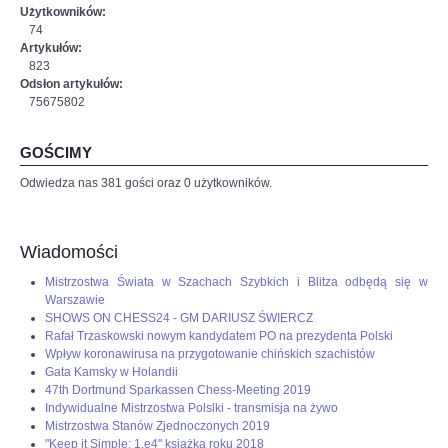
Użytkowników:
74
Artykułów:
823
Odsłon artykułów:
75675802
GOŚCIMY
Odwiedza nas 381 gości oraz 0 użytkowników.
Wiadomości
Mistrzostwa Świata w Szachach Szybkich i Blitza odbędą się w
Warszawie
SHOWS ON CHESS24 - GM DARIUSZ ŚWIERCZ
Rafał Trzaskowski nowym kandydatem PO na prezydenta Polski
Wpływ koronawirusa na przygotowanie chińskich szachistów
Gata Kamsky w Holandii
47th Dortmund Sparkassen Chess-Meeting 2019
Indywidualne Mistrzostwa Polslki - transmisja na żywo
Mistrzostwa Stanów Zjednoczonych 2019
"Keep it Simple: 1.e4" książką roku 2018