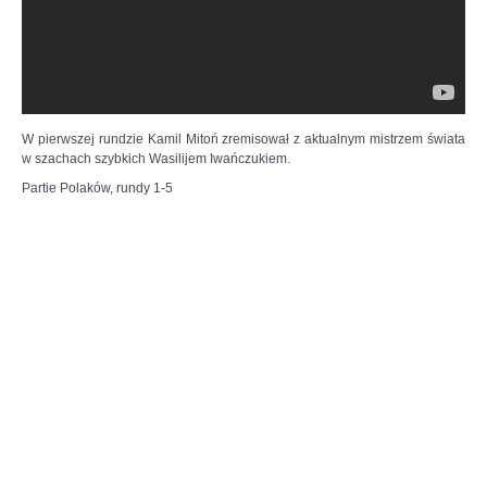
wyzwanie.
-
Każdy
z
nas
musiał
przejść
W pierwszej rundzie Kamil Mitoń zremisował z aktualnym mistrzem świata
„ścieżkę
w szachach szybkich Wasilijem Iwańczukiem.
zdrowia”
Partie Polaków, rundy 1-5
i
nie
pomylić
się
ani
razu.
Teraz
przed
nami
bój,
z
którego
zwycięsko
wyjdzie
tylko
jeden.