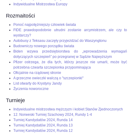
Indywidualne Mistrzostwa Europy
Rozmaitości
Ponoć najpotężniejszy człowiek świata
FIDE prawdopodobnie utrudni zostanie arcymistrzem, ale czy to
wystarczy?
Autobusy z Teksasu zaczęły przyjeżdżać do Waszyngtonu
Budowniczy nowego porządku świata
Biden wzywa przedsiębiorstwa do „wprowadzenia wymagań
dotyczących szczepień” po przegranej w Sądzie Najwyższym
Pfizer ostrzega, że dla tych, którzy jeszcze nie umarli, może być
potrzebna czwarta szczepionka przypominająca
Oficjalnie na rządowej stronie
A grzeczne owieczki walczą o "szczepionki"
List otwarty do Krystyny Jandy
Życzenia noworoczne
Turnieje
Indywidualne mistrzostwa mężczyzn i kobiet Stanów Zjednoczonych
12. Norweski Turniej Szachowy 2024, Rundy 1-4
Turniej Kandydatów 2024, Runda 14
Turniej Kandydatów 2024, Runda 13
Turniej Kandydatów 2024, Runda 12