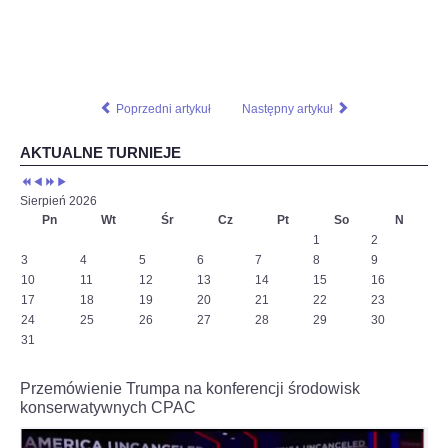
Na
szachownicy
czeka
nas
wojna
–
Poprzedni artykuł
Następny artykuł
powiedział
w
AKTUALNE TURNIEJE
wywiadzie
dla
Interia.pl
Sierpień 2026
szachista.
Pn
Wt
Śr
Cz
Pt
So
N
1
2
Czytaj
3
4
5
6
7
8
9
więcej
10
11
12
13
14
15
16
na
17
18
19
20
21
22
23
https://sport.interia.pl/szachy/news-
jan-
24
25
26
27
28
29
30
krzysztof-
31
duda-
dla-
Przemówienie Trumpa na konferencji środowisk
interia-
konserwatywnych CPAC
pl-
stoczylbym-
ciekawy-