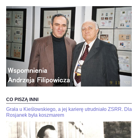
OPINIE, KONTROWERSJE
POLITYKA
FILMIKI
Z ARCHIWUM
SZACHIŚCI
ZDJĘCIA
CO PISZĄ INNI
Z KALENDARZA
Grała u Kieślowskiego, a jej karierę utrudniało ZSRR. Dla
JaJan-
"Kariakin
Krzysztof
Rosjanek była koszmarem
jest
Duda
skończony".
dla
Trener
interia.n-
Jana-
Krzysztof
Krzysztofa