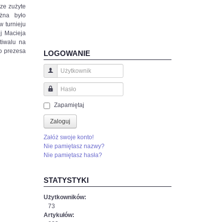
ze zużyte
żna było
w turnieju
j Macieja
tiwalu na
o prezesa
LOGOWANIE
Użytkownik
Hasło
Zapamiętaj
Zaloguj
Załóż swoje konto!
Nie pamiętasz nazwy?
Nie pamiętasz hasła?
STATYSTYKI
Użytkowników:
73
Artykułów: