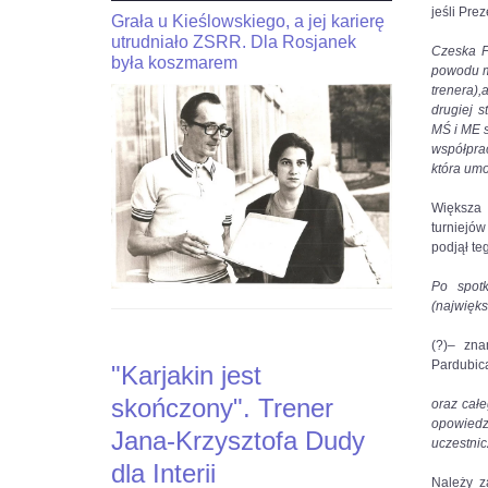
jeśli Pre
Grała u Kieślowskiego, a jej karierę
JaJan-
"Kariakin
Krzysztof
utrudniało ZSRR. Dla Rosjanek
jest
Czeska F
Duda
skończony".
była koszmarem
powodu m.
dla
Trener
trenera),
interia.n-
Jana-
drugiej 
Krzysztof
Krzysztofa
MŚ i ME s
Duda
Dudy
współpra
dla
dla
która umo
Interia.pl:
Interii
Stoczyłbym
Większa 
ciekawy
Czytaj
turniejó
bój
więcej
podjął te
z
na
Carlsenem
https://sport.interia.pl/szachy/news-
Po spotk
o
kariakin-
(najwięks
MŚ
jest-
skonczony-
(?)– zna
Czytaj
trener-
Pardubica
"Karjakin jest
więcej
jana-
na
krzysztofa-
skończony". Trener
oraz cał
https://sport.interia.pl/szachy/news-
dudy-
opowiedz
jan-
dla-
Jana-Krzysztofa Dudy
uczestnic
krzysztof-
inte,nId,5916435?
dla Interii
duda-
fbclid=IwAR0vacEvh58svRZk-
Należy z