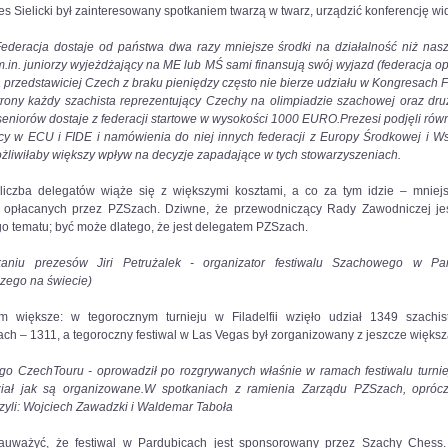
zes Sielicki był zainteresowany spotkaniem twarzą w twarz, urządzić konferencję wi
ederacja dostaje od państwa dwa razy mniejsze środki na działalność niż nasz
in. juniorzy wyjeżdżający na ME lub MŚ sami finansują swój wyjazd (federacja op
a przedstawiciej Czech z braku pieniędzy często nie bierze udziału w Kongresach F
strony każdy szachista reprezentujący Czechy na olimpiadzie szachowej oraz dr
eniorów dostaje z federacji startowe w wysokości 1000 EURO.
Prezesi podjęli rów
cy w ECU i FIDE i namówienia do niej innych federacji z Europy Środkowej i Ws
żliwiłaby większy wpływ na decyzje zapadające w tych stowarzyszeniach.
liczba delegatów wiąże się z większymi kosztami, a co za tym idzie – mniejs
w opłacanych przez PZSzach. Dziwne, że przewodniczący Rady Zawodniczej je
go tematu; być może dlatego, że jest delegatem PZSzach.
aniu prezesów Jiri Petrużalek - organizator festiwalu Szachowego w Pa
zego na świecie)
m większe: w tegorocznym turnieju w Filadelfii wzięło udział 1349 szachi
ch – 1311, a tegoroczny festiwal w Las Vegas był zorganizowany z jeszcze więks
ego CzechTouru - oprowadził po rozgrywanych właśnie w ramach festiwalu turnie
iał jak są organizowane.
W spotkaniach z ramienia Zarządu PZSzach, opróc
zyli: Wojciech Zawadzki i Waldemar Taboła
auważyć, że festiwal w Pardubicach jest sponsorowany przez Szachy Chess