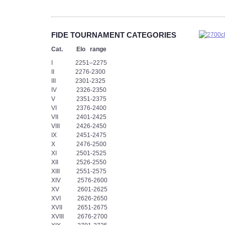
podjąć
wyzwanie.
-
Każdy
FIDE TOURNAMENT CATEGORIES
z
nas
Cat. Elo range
musiał
I 2251–2275
przejść
II 2276-2300
„ścieżkę
III 2301-2325
zdrowia”
IV 2326-2350
i
V 2351-2375
nie
VI 2376-2400
pomylić
VII 2401-2425
się
VIII 2426-2450
ani
IX 2451-2475
razu.
X 2476-2500
Teraz
XI 2501-2525
przed
XII 2526-2550
nami
XIII 2551-2575
bój,
XIV 2576-2600
z
XV 2601-2625
którego
XVI 2626-2650
zwycięsko
XVII 2651-2675
wyjdzie
XVIII 2676-2700
tylko