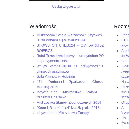
do
6SSp3HyviEL8UqcFbtNCk2KLAHE#utm_source=paste&utm_me
czerwcowego
Czytaj więcej tutaj.
Turnieju
Kandydatów
–
Wiadomości
Rozma
ostatniego
etapu
Mistrzostwa Świata w Szachach Szybkich i
Pono
eliminacji
Blitza odbędą się w Warszawie
FIDE
do
SHOWS ON CHESS24 - GM DARIUSZ
arcy
meczu
ŚWIERCZ
Auto
o
Rafał Trzaskowski nowym kandydatem PO
do W
mistrzostwo
na prezydenta Polski
Budo
świata
Wpływ koronawirusa na przygotowanie
Bid
w
chińskich szachistów
„wp
szachach
Gata Kamsky w Holandii
szc
klasycznych.
47th Dortmund Sparkassen Chess-
Naj
To
Meeting 2019
Pfize
będą
Indywidualne Mistrzostwa Polslki -
nie 
piekielnie
transmisja na żywo
szcz
trudne
Mistrzostwa Stanów Zjednoczonych 2019
Oficj
zmagania,
"Keep it Simple: 1.e4" książką roku 2018
A g
ale
Indywidualne Mistrzostwa Europy
"szc
Duda
List
jest
Życz
gotowy