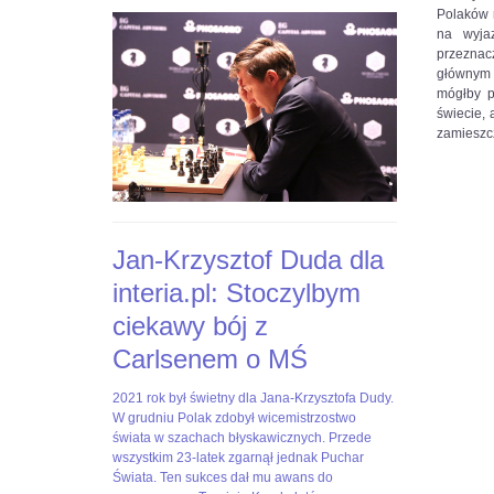
dla-
GHnMsx4BTSl1AbyABY1eRUmhn0RBvOZVaYXacbr4ys#utm_sou
Polaków 
interia-
na wyja
pl-
przeznacz
stoczylbym-
głównym 
ciekawy-
mógłby p
boj-
świecie,
z-
zamieszc
c,nId,5769580?
fbclid=IwAR3-
EpAj8Loyw1RAtFnOdtJ8JCBaeus-
6SSp3HyviEL8UqcFbtNCk2KLAHE#utm_source=paste&utm_me
Jan-Krzysztof Duda dla
interia.pl: Stoczylbym
ciekawy bój z
Carlsenem o MŚ
2021
Jan-
2021 rok był świetny dla Jana-Krzysztofa Dudy.
rok
Krzysztof
W grudniu Polak zdobył wicemistrzostwo
był
Duda
świata w szachach błyskawicznych. Przede
świetny
dla
wszystkim 23-latek zgarnął jednak Puchar
dla
Interia.pl:
Świata. Ten sukces dał mu awans do