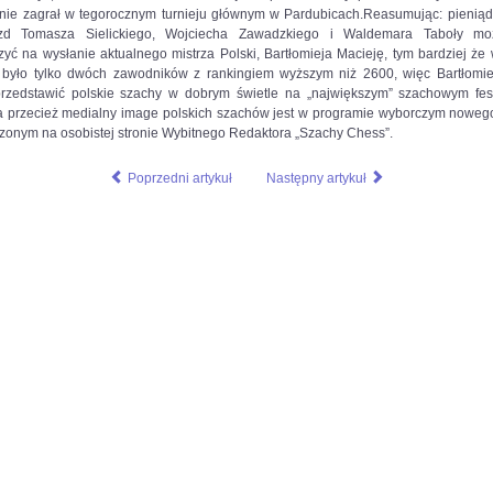
rce=paste&utm_medium=paste&utm_campaign=firefox
nie zagrał w tegorocznym turnieju głównym w Pardubicach.Reasumując: pieniąd
zd Tomasza Sielickiego, Wojciecha Zawadzkiego i Waldemara Taboły mo
yć na wysłanie aktualnego mistrza Polski, Bartłomieja Macieję, tym bardziej że 
było tylko dwóch zawodników z rankingiem wyższym niż 2600, więc Bartłomie
rzedstawić polskie szachy w dobrym świetle na „największym” szachowym fes
 a przecież medialny image polskich szachów jest w programie wyborczym noweg
zonym na osobistej stronie Wybitnego Redaktora „Szachy Chess”.
Poprzedni artykuł
Następny artykuł
dium=paste&utm_campaign=firefox