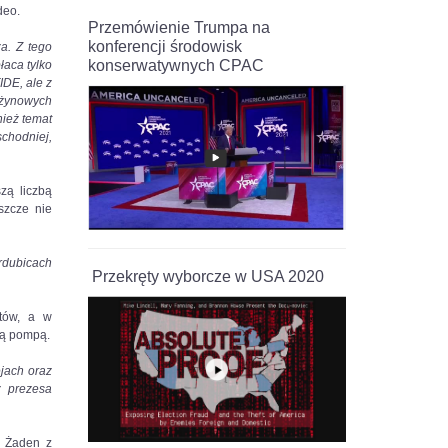
deo.
Przemówienie Trumpa na
konferencji środowisk
a. Z tego
konserwatywnych CPAC
łaca tylko
IDE, ale z
użynowych
nież temat
chodniej,
zą liczbą
szcze nie
rdubicach
Przekręty wyborcze w USA 2020
stów, a w
zą pompą.
jach oraz
z prezesa
. Żaden z