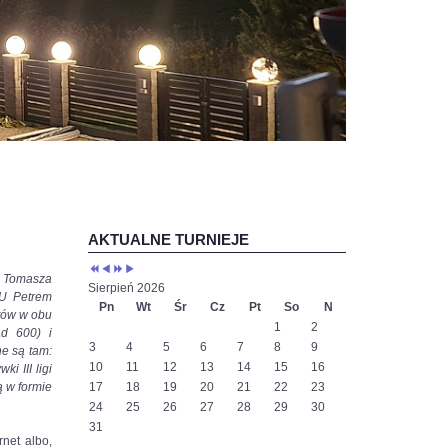
Poprzedni
Poprzedni
Następny
Następny
rok
miesiąc
rok
miesiąc
AKTUALNE TURNIEJE
h Tomasza
Sierpień 2026
CU Petrem
Pn
Wt
Śr
Cz
Pt
So
N
tów w obu
1
2
ad 600) i
3
4
5
6
7
8
9
e są tam:
10
11
12
13
14
15
16
i III ligi
ą w formie
17
18
19
20
21
22
23
24
25
26
27
28
29
30
31
rnet albo,