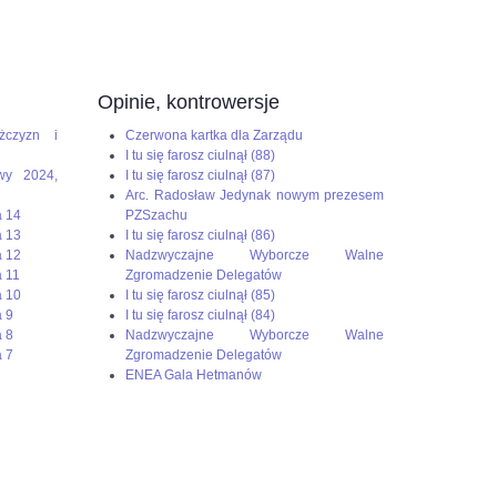
Opinie, kontrowersje
żczyzn i
Czerwona kartka dla Zarządu
I tu się farosz ciulnął (88)
wy 2024,
I tu się farosz ciulnął (87)
Arc. Radosław Jedynak nowym prezesem
a 14
PZSzachu
a 13
I tu się farosz ciulnął (86)
a 12
Nadzwyczajne Wyborcze Walne
 11
Zgromadzenie Delegatów
a 10
I tu się farosz ciulnął (85)
 9
I tu się farosz ciulnął (84)
 8
Nadzwyczajne Wyborcze Walne
 7
Zgromadzenie Delegatów
ENEA Gala Hetmanów