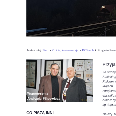
Jesteś tutaj:
Start
Opinie, kontrowersje
PZSzach
Przyjaźń Prez
Przyj
Ze stron
Sielicki
Piskiem.
W
krajach.
zarejstr
ekstralig
oraz rozg
lig dojaz
CO PISZĄ INNI
Należy za