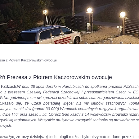
esa z Piotrem Kaczorowskim owocuje
aźń Prezesa z Piotrem Kaczorowskim owocuje
y PZSzach:
W dniu 28 lipca doszło w Pardubicach do spotkania prezesa PZSzac
ego z prezesem Czeskiej Federacji Szachowej i przedstawicielem Czech w E
 dwugodzinnej rozmowie prezesi przedstawili sobie stan zorganizowania szachis
 Okazało się, że Czesi posiadają więcej niż my klubów szachowych (pon
owanych szachistów (ponad 30 000) W ramach centralnych rozgrywek organizowan
a, dwie I ligi oraz sześć II lig. Oprócz tego każdy z 14 województw prowadzi rozgrywk
rywki lig regionalnych. Wszystkie drużynowe rozgrywki seniorów są prowadzone s
dowych.
uważyć, że przy dzisiejszej technologii można było otrzymać te dane przez Inte