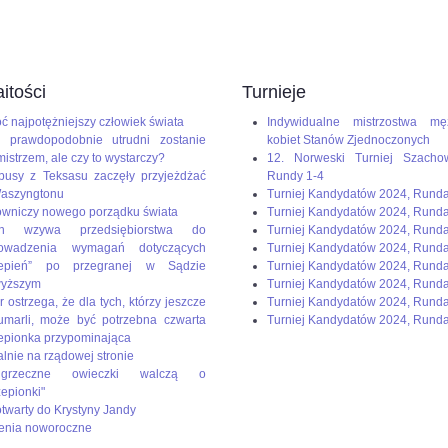
dium=paste&utm_campaign=firefox
itości
Turnieje
ć najpotężniejszy człowiek świata
Indywidualne mistrzostwa mę
 prawdopodobnie utrudni zostanie
kobiet Stanów Zjednoczonych
mistrzem, ale czy to wystarczy?
12. Norweski Turniej Szacho
busy z Teksasu zaczęły przyjeżdżać
Rundy 1-4
aszyngtonu
Turniej Kandydatów 2024, Rund
wniczy nowego porządku świata
Turniej Kandydatów 2024, Rund
en wzywa przedsiębiorstwa do
Turniej Kandydatów 2024, Rund
rowadzenia wymagań dotyczących
Turniej Kandydatów 2024, Runda
zepień” po przegranej w Sądzie
Turniej Kandydatów 2024, Rund
wyższym
Turniej Kandydatów 2024, Runda
r ostrzega, że dla tych, którzy jeszcze
Turniej Kandydatów 2024, Runda
umarli, może być potrzebna czwarta
Turniej Kandydatów 2024, Runda
epionka przypominająca
alnie na rządowej stronie
rzeczne owieczki walczą o
zepionki"
 otwarty do Krystyny Jandy
enia noworoczne