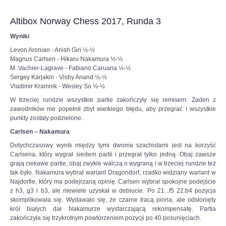
do
6SSp3HyviEL8UqcFbtNCk2KLAHE#utm_source=paste&utm_medium=paste&ut
czerwcowego
Altibox Norway Chess 2017, Runda 3
Turnieju
Kandydatów
Wyniki
–
Levon Aronian - Anish Giri ½-½
ostatniego
Magnus Carlsen - Hikaru Nakamura ½-½
etapu
M. Vachier-Lagrave - Fabiano Caruana ½-½
eliminacji
Sergey Karjakin - Vishy Anand ½-½
do
Vladimir Kramnik - Wesley So ½-½
meczu
o
W trzeciej rundzie wszystkie partie zakończyły się remisem. Żaden z
mistrzostwo
zawodników nie popełnił zbyt wielkiego błędu, aby przegrać i wszystkie
świata
punkty zostały podzielone.
w
Carlsen – Nakamura
szachach
klasycznych.
Dotychczasowy wynik między tymi dwoma szachistami jest na korzyść
To
Carlsena, który wygrał siedem partii i przegrał tylko jedną. Obaj zawsze
będą
grają ciekawe partie, obaj zwykle walczą o wygraną i w trzeciej rundzie też
piekielnie
tak było. Nakamura wybrał wariant Dragondorf, rzadko widziany wariant w
trudne
Najdorfie, który ma podejrzaną opinię. Carlsen wybrał spokojne podejście
zmagania,
z h3, g3 i b3, ale niewiele uzyskał w debiucie. Po 21...f5 22.b4 pozycja
ale
skomplikowała się. Wydawało się, że czarne tracą piona, ale odsłonięty
Duda
król białych dał Nakamurze wystarczającą rekompensatę. Partia
jest
zakończyła się trzykrotnym powtórzeniem pozycji po 40 posunięciach.
gotowy