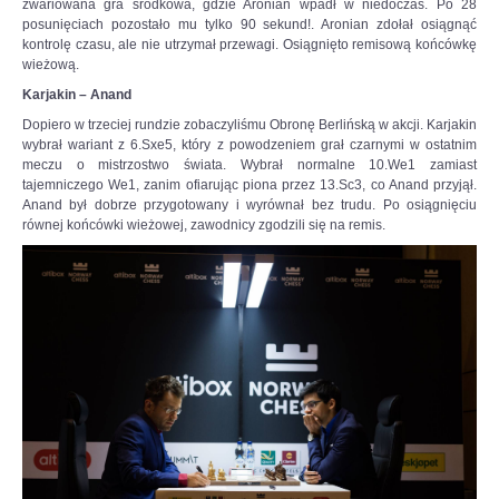
zwariowana gra środkowa, gdzie Aronian wpadł w niedoczas. Po 28
jeden.
posunięciach pozostało mu tylko 90 sekund!. Aronian zdołał osiągnąć
Na
kontrolę czasu, ale nie utrzymał przewagi. Osiągnięto remisową końcówkę
szachownicy
wieżową.
czeka
Karjakin – Anand
nas
wojna
Dopiero w trzeciej rundzie zobaczyliśmu Obronę Berlińską w akcji. Karjakin
–
wybrał wariant z 6.Sxe5, który z powodzeniem grał czarnymi w ostatnim
powiedział
meczu o mistrzostwo świata. Wybrał normalne 10.We1 zamiast
w
tajemniczego We1, zanim ofiarując piona przez 13.Sc3, co Anand przyjął.
wywiadzie
Anand był dobrze przygotowany i wyrównał bez trudu. Po osiągnięciu
dla
równej końcówki wieżowej, zawodnicy zgodzili się na remis.
Interia.pl
szachista.
Czytaj
więcej
na
https://sport.interia.pl/szachy/news-
jan-
krzysztof-
duda-
dla-
interia-
pl-
stoczylbym-