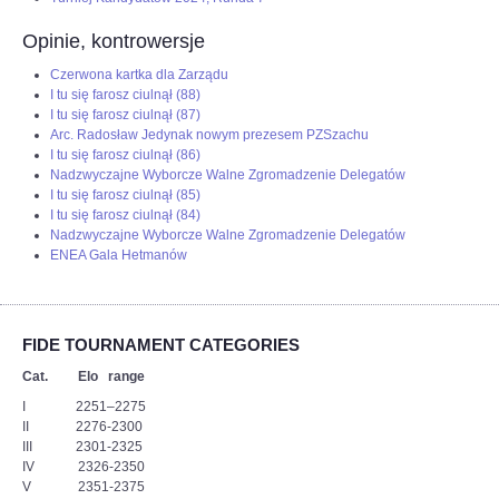
Opinie, kontrowersje
Czerwona kartka dla Zarządu
I tu się farosz ciulnął (88)
I tu się farosz ciulnął (87)
Arc. Radosław Jedynak nowym prezesem PZSzachu
I tu się farosz ciulnął (86)
Nadzwyczajne Wyborcze Walne Zgromadzenie Delegatów
I tu się farosz ciulnął (85)
I tu się farosz ciulnął (84)
Nadzwyczajne Wyborcze Walne Zgromadzenie Delegatów
ENEA Gala Hetmanów
FIDE TOURNAMENT CATEGORIES
Cat. Elo range
I 2251–2275
II 2276-2300
III 2301-2325
IV 2326-2350
V 2351-2375