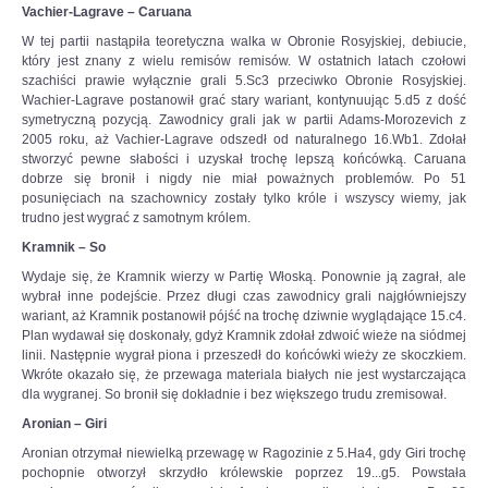
Vachier-Lagrave – Caruana
podjąć
wyzwanie.
W tej partii nastąpiła teoretyczna walka w Obronie Rosyjskiej, debiucie,
-
który jest znany z wielu remisów remisów. W ostatnich latach czołowi
Każdy
szachiści prawie wyłącznie grali 5.Sc3 przeciwko Obronie Rosyjskiej.
z
Wachier-Lagrave postanowił grać stary wariant, kontynuując 5.d5 z dość
nas
symetryczną pozycją. Zawodnicy grali jak w partii Adams-Morozevich z
musiał
2005 roku, aż Vachier-Lagrave odszedł od naturalnego 16.Wb1. Zdołał
przejść
stworzyć pewne słabości i uzyskał trochę lepszą końcówką. Caruana
„ścieżkę
dobrze się bronił i nigdy nie miał poważnych problemów. Po 51
zdrowia”
posunięciach na szachownicy zostały tylko króle i wszyscy wiemy, jak
i
trudno jest wygrać z samotnym królem.
nie
Kramnik – So
pomylić
się
Wydaje się, że Kramnik wierzy w Partię Włoską. Ponownie ją zagrał, ale
ani
wybrał inne podejście. Przez długi czas zawodnicy grali najgłówniejszy
razu.
wariant, aż Kramnik postanowił pójść na trochę dziwnie wyglądające 15.c4.
Teraz
Plan wydawał się doskonały, gdyż Kramnik zdołał zdwoić wieże na siódmej
przed
linii. Następnie wygrał piona i przeszedł do końcówki wieży ze skoczkiem.
nami
Wkróte okazało się, że przewaga materiala białych nie jest wystarczająca
bój,
dla wygranej. So bronił się dokładnie i bez większego trudu zremisował.
z
Aronian – Giri
którego
zwycięsko
Aronian otrzymał niewielką przewagę w Ragozinie z 5.Ha4, gdy Giri trochę
wyjdzie
pochopnie otworzył skrzydło królewskie poprzez 19...g5. Powstała
tylko