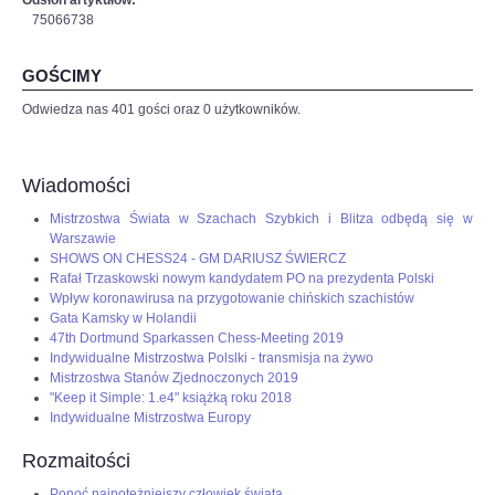
75066738
GOŚCIMY
Odwiedza nas 401 gości oraz 0 użytkowników.
Wiadomości
Mistrzostwa Świata w Szachach Szybkich i Blitza odbędą się w
Warszawie
SHOWS ON CHESS24 - GM DARIUSZ ŚWIERCZ
Rafał Trzaskowski nowym kandydatem PO na prezydenta Polski
Wpływ koronawirusa na przygotowanie chińskich szachistów
Gata Kamsky w Holandii
47th Dortmund Sparkassen Chess-Meeting 2019
Indywidualne Mistrzostwa Polslki - transmisja na żywo
Mistrzostwa Stanów Zjednoczonych 2019
"Keep it Simple: 1.e4" książką roku 2018
Indywidualne Mistrzostwa Europy
Rozmaitości
Ponoć najpotężniejszy człowiek świata