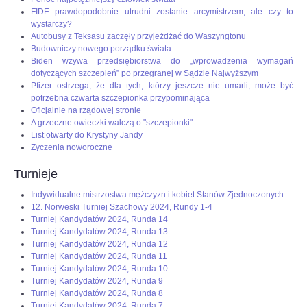
FIDE prawdopodobnie utrudni zostanie arcymistrzem, ale czy to
wystarczy?
Autobusy z Teksasu zaczęły przyjeżdżać do Waszyngtonu
Budowniczy nowego porządku świata
Biden wzywa przedsiębiorstwa do „wprowadzenia wymagań
dotyczących szczepień” po przegranej w Sądzie Najwyższym
Pfizer ostrzega, że dla tych, którzy jeszcze nie umarli, może być
potrzebna czwarta szczepionka przypominająca
Oficjalnie na rządowej stronie
A grzeczne owieczki walczą o "szczepionki"
List otwarty do Krystyny Jandy
Życzenia noworoczne
Turnieje
Indywidualne mistrzostwa mężczyzn i kobiet Stanów Zjednoczonych
12. Norweski Turniej Szachowy 2024, Rundy 1-4
Turniej Kandydatów 2024, Runda 14
Turniej Kandydatów 2024, Runda 13
Turniej Kandydatów 2024, Runda 12
Turniej Kandydatów 2024, Runda 11
Turniej Kandydatów 2024, Runda 10
Turniej Kandydatów 2024, Runda 9
Turniej Kandydatów 2024, Runda 8
Turniej Kandydatów 2024, Runda 7