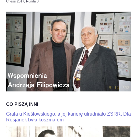
Chess 2017, Runda 3
OPINIE, KONTROWERSJE
POLITYKA
FILMIKI
Z ARCHIWUM
SZACHIŚCI
ZDJĘCIA
CO PISZĄ INNI
Z KALENDARZA
Grała u Kieślowskiego, a jej karierę utrudniało ZSRR. Dla
JaJan-
"Kariakin
Krzysztof
Rosjanek była koszmarem
jest
Duda
skończony".
dla
Trener
interia.n-
Jana-