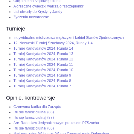
Oficjalnie na rządowej stronie
A grzeczne owieczki walczą o "szczepionki"
List otwarty do Krystyny Jandy
Życzenia noworoczne
Turnieje
Indywidualne mistrzostwa mężczyzn i kobiet Stanów Zjednoczonych
12. Norweski Turniej Szachowy 2024, Rundy 1-4
Turniej Kandydatów 2024, Runda 14
Turniej Kandydatów 2024, Runda 13
Turniej Kandydatów 2024, Runda 12
Turniej Kandydatów 2024, Runda 11
Turniej Kandydatów 2024, Runda 10
Turniej Kandydatów 2024, Runda 9
Turniej Kandydatów 2024, Runda 8
Turniej Kandydatów 2024, Runda 7
Opinie, kontrowersje
Czerwona kartka dla Zarządu
I tu się farosz ciulnął (88)
I tu się farosz ciulnął (87)
Arc. Radosław Jedynak nowym prezesem PZSzachu
I tu się farosz ciulnął (86)
Nadzwyczajne Wyborcze Walne Zgromadzenie Delegatów