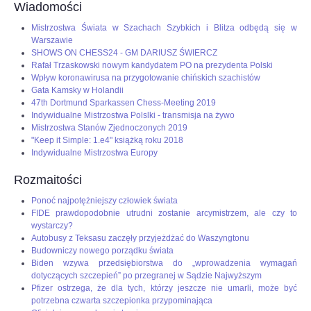
Wiadomości
OPINIE, KONTROWERSJE
Mistrzostwa Świata w Szachach Szybkich i Blitza odbędą się w
Warszawie
SHOWS ON CHESS24 - GM DARIUSZ ŚWIERCZ
POLITYKA
Rafał Trzaskowski nowym kandydatem PO na prezydenta Polski
Wpływ koronawirusa na przygotowanie chińskich szachistów
Gata Kamsky w Holandii
FILMIKI
47th Dortmund Sparkassen Chess-Meeting 2019
Indywidualne Mistrzostwa Polslki - transmisja na żywo
Mistrzostwa Stanów Zjednoczonych 2019
Z ARCHIWUM
"Keep it Simple: 1.e4" książką roku 2018
Indywidualne Mistrzostwa Europy
SZACHIŚCI
Rozmaitości
Ponoć najpotężniejszy człowiek świata
ZDJĘCIA
FIDE prawdopodobnie utrudni zostanie arcymistrzem, ale czy to
wystarczy?
Autobusy z Teksasu zaczęły przyjeżdżać do Waszyngtonu
Z KALENDARZA
Budowniczy nowego porządku świata
Biden wzywa przedsiębiorstwa do „wprowadzenia wymagań
dotyczących szczepień” po przegranej w Sądzie Najwyższym
Pfizer ostrzega, że dla tych, którzy jeszcze nie umarli, może być
potrzebna czwarta szczepionka przypominająca