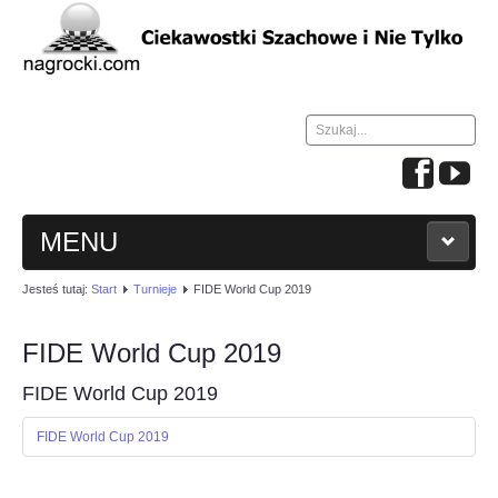
Szukaj...
MENU
Jesteś tutaj:
Start
Turnieje
FIDE World Cup 2019
HOME
FIDE World Cup 2019
WIADOMOŚCI
FIDE World Cup 2019
NAUKA GRY W SZACHY
FIDE World Cup 2019
TURNIEJE