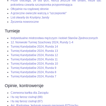
Pfizer ostrzega, że dla tych, którzy jeszcze nie umarli, może być
potrzebna czwarta szczepionka przypominająca
Oficjalnie na rządowej stronie
A grzeczne owieczki walczą o "szczepionki"
List otwarty do Krystyny Jandy
Życzenia noworoczne
Turnieje
Indywidualne mistrzostwa mężczyzn i kobiet Stanów Zjednoczonych
12. Norweski Turniej Szachowy 2024, Rundy 1-4
Turniej Kandydatów 2024, Runda 14
Turniej Kandydatów 2024, Runda 13
Turniej Kandydatów 2024, Runda 12
Turniej Kandydatów 2024, Runda 11
Turniej Kandydatów 2024, Runda 10
Turniej Kandydatów 2024, Runda 9
Turniej Kandydatów 2024, Runda 8
Turniej Kandydatów 2024, Runda 7
Opinie, kontrowersje
Czerwona kartka dla Zarządu
I tu się farosz ciulnął (88)
I tu się farosz ciulnął (87)
Arc. Radosław Jedynak nowym prezesem PZSzachu