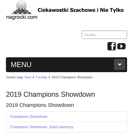
Szukaj...
MENU
Jesteś tutaj:
Start
Turnieje
2019 Champions Showdown
HOME
2019 Champions Showdown
WIADOMOŚCI
2019 Champions Showdown
NAUKA GRY W SZACHY
Champions Showdown
TURNIEJE
Champions Showdown, dzień pierwszy