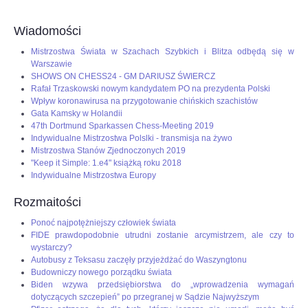
OPINIE, KONTROWERSJE
Wiadomości
Mistrzostwa Świata w Szachach Szybkich i Blitza odbędą się w
POLITYKA
Warszawie
SHOWS ON CHESS24 - GM DARIUSZ ŚWIERCZ
Rafał Trzaskowski nowym kandydatem PO na prezydenta Polski
FILMIKI
Wpływ koronawirusa na przygotowanie chińskich szachistów
Gata Kamsky w Holandii
47th Dortmund Sparkassen Chess-Meeting 2019
Z ARCHIWUM
Indywidualne Mistrzostwa Polslki - transmisja na żywo
Mistrzostwa Stanów Zjednoczonych 2019
"Keep it Simple: 1.e4" książką roku 2018
SZACHIŚCI
Indywidualne Mistrzostwa Europy
Rozmaitości
ZDJĘCIA
Ponoć najpotężniejszy człowiek świata
FIDE prawdopodobnie utrudni zostanie arcymistrzem, ale czy to
Z KALENDARZA
wystarczy?
Autobusy z Teksasu zaczęły przyjeżdżać do Waszyngtonu
Budowniczy nowego porządku świata
Biden wzywa przedsiębiorstwa do „wprowadzenia wymagań
dotyczących szczepień” po przegranej w Sądzie Najwyższym