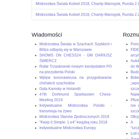
Mistrzostwa Świata Kobiet 2018, Chanty-Mansyjsk, Runda 2.
Mistrzostwa Świata Kobiet 2018, Chanty-Mansyjsk, Runda 2.
Wiadomości
Rozma
Mistrzostwa Świata w Szachach Szybkich i
Pono
Blitza odbędą się w Warszawie
FIDE
SHOWS ON CHESS24 - GM DARIUSZ
arcy
ŚWIERCZ
Auto
Rafał Trzaskowski nowym kandydatem PO
do W
na prezydenta Polski
Budo
Wpływ koronawirusa na przygotowanie
Bid
chińskich szachistów
„wp
Gata Kamsky w Holandii
szc
47th Dortmund Sparkassen Chess-
Naj
Meeting 2019
Pfize
Indywidualne Mistrzostwa Polslki -
nie 
transmisja na żywo
szcz
Mistrzostwa Stanów Zjednoczonych 2019
Oficj
"Keep it Simple: 1.e4" książką roku 2018
A g
Indywidualne Mistrzostwa Europy
"szc
List
Życz