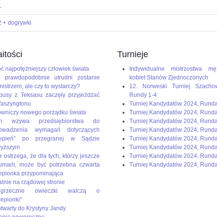
1
2 + dogrywki
itości
Turnieje
ć najpotężniejszy człowiek świata
Indywidualne mistrzostwa mę
 prawdopodobnie utrudni zostanie
kobiet Stanów Zjednoczonych
mistrzem, ale czy to wystarczy?
12. Norweski Turniej Szacho
busy z Teksasu zaczęły przyjeżdżać
Rundy 1-4
aszyngtonu
Turniej Kandydatów 2024, Rund
wniczy nowego porządku świata
Turniej Kandydatów 2024, Rund
en wzywa przedsiębiorstwa do
Turniej Kandydatów 2024, Rund
rowadzenia wymagań dotyczących
Turniej Kandydatów 2024, Runda
zepień” po przegranej w Sądzie
Turniej Kandydatów 2024, Rund
wyższym
Turniej Kandydatów 2024, Runda
r ostrzega, że dla tych, którzy jeszcze
Turniej Kandydatów 2024, Runda
umarli, może być potrzebna czwarta
Turniej Kandydatów 2024, Runda
epionka przypominająca
alnie na rządowej stronie
rzeczne owieczki walczą o
zepionki"
 otwarty do Krystyny Jandy
enia noworoczne