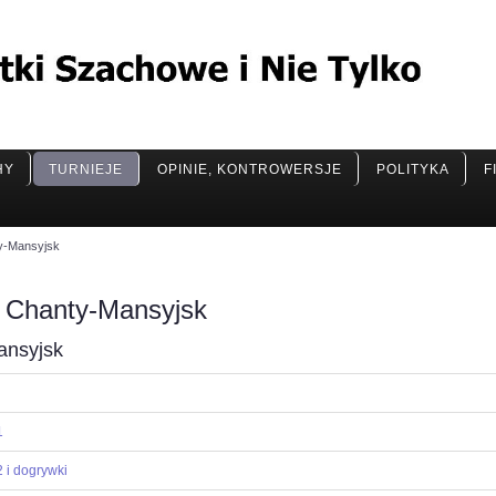
HY
TURNIEJE
OPINIE, KONTROWERSJE
POLITYKA
F
ty-Mansyjsk
, Chanty-Mansyjsk
ansyjsk
1
 i dogrywki