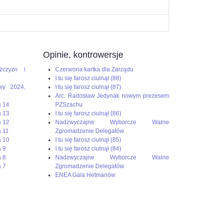
Opinie, kontrowersje
żczyzn i
Czerwona kartka dla Zarządu
I tu się farosz ciulnął (88)
wy 2024,
I tu się farosz ciulnął (87)
Arc. Radosław Jedynak nowym prezesem
a 14
PZSzachu
a 13
I tu się farosz ciulnął (86)
a 12
Nadzwyczajne Wyborcze Walne
 11
Zgromadzenie Delegatów
a 10
I tu się farosz ciulnął (85)
 9
I tu się farosz ciulnął (84)
 8
Nadzwyczajne Wyborcze Walne
 7
Zgromadzenie Delegatów
ENEA Gala Hetmanów