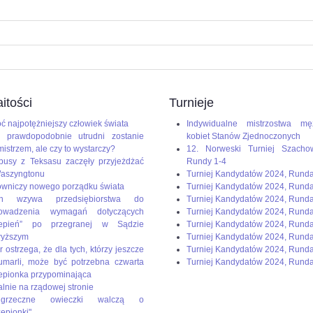
itości
Turnieje
ć najpotężniejszy człowiek świata
Indywidualne mistrzostwa mę
 prawdopodobnie utrudni zostanie
kobiet Stanów Zjednoczonych
mistrzem, ale czy to wystarczy?
12. Norweski Turniej Szacho
busy z Teksasu zaczęły przyjeżdżać
Rundy 1-4
aszyngtonu
Turniej Kandydatów 2024, Rund
wniczy nowego porządku świata
Turniej Kandydatów 2024, Rund
en wzywa przedsiębiorstwa do
Turniej Kandydatów 2024, Rund
rowadzenia wymagań dotyczących
Turniej Kandydatów 2024, Runda
zepień” po przegranej w Sądzie
Turniej Kandydatów 2024, Rund
wyższym
Turniej Kandydatów 2024, Runda
r ostrzega, że dla tych, którzy jeszcze
Turniej Kandydatów 2024, Runda
umarli, może być potrzebna czwarta
Turniej Kandydatów 2024, Runda
epionka przypominająca
alnie na rządowej stronie
rzeczne owieczki walczą o
zepionki"