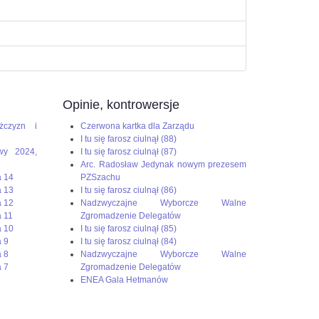
Opinie, kontrowersje
żczyzn i
Czerwona kartka dla Zarządu
I tu się farosz ciulnął (88)
wy 2024,
I tu się farosz ciulnął (87)
Arc. Radosław Jedynak nowym prezesem
a 14
PZSzachu
a 13
I tu się farosz ciulnął (86)
a 12
Nadzwyczajne Wyborcze Walne
 11
Zgromadzenie Delegatów
a 10
I tu się farosz ciulnął (85)
 9
I tu się farosz ciulnął (84)
 8
Nadzwyczajne Wyborcze Walne
 7
Zgromadzenie Delegatów
ENEA Gala Hetmanów