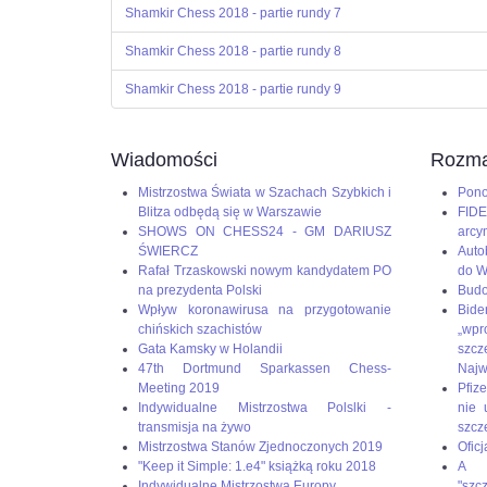
Shamkir Chess 2018 - partie rundy 7
Shamkir Chess 2018 - partie rundy 8
Shamkir Chess 2018 - partie rundy 9
Wiadomości
Rozma
Mistrzostwa Świata w Szachach Szybkich i
Pono
Blitza odbędą się w Warszawie
FIDE
SHOWS ON CHESS24 - GM DARIUSZ
arcy
ŚWIERCZ
Auto
Rafał Trzaskowski nowym kandydatem PO
do W
na prezydenta Polski
Budo
Wpływ koronawirusa na przygotowanie
Bid
chińskich szachistów
„wp
Gata Kamsky w Holandii
szc
47th Dortmund Sparkassen Chess-
Naj
Meeting 2019
Pfize
Indywidualne Mistrzostwa Polslki -
nie 
transmisja na żywo
szcz
Mistrzostwa Stanów Zjednoczonych 2019
Oficj
"Keep it Simple: 1.e4" książką roku 2018
A g
Indywidualne Mistrzostwa Europy
"szc