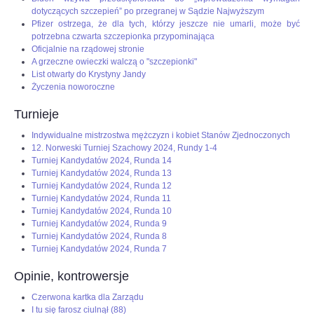
dotyczących szczepień” po przegranej w Sądzie Najwyższym
Pfizer ostrzega, że dla tych, którzy jeszcze nie umarli, może być
potrzebna czwarta szczepionka przypominająca
Oficjalnie na rządowej stronie
A grzeczne owieczki walczą o "szczepionki"
List otwarty do Krystyny Jandy
Życzenia noworoczne
Turnieje
Indywidualne mistrzostwa mężczyzn i kobiet Stanów Zjednoczonych
12. Norweski Turniej Szachowy 2024, Rundy 1-4
Turniej Kandydatów 2024, Runda 14
Turniej Kandydatów 2024, Runda 13
Turniej Kandydatów 2024, Runda 12
Turniej Kandydatów 2024, Runda 11
Turniej Kandydatów 2024, Runda 10
Turniej Kandydatów 2024, Runda 9
Turniej Kandydatów 2024, Runda 8
Turniej Kandydatów 2024, Runda 7
Opinie, kontrowersje
Czerwona kartka dla Zarządu
I tu się farosz ciulnął (88)