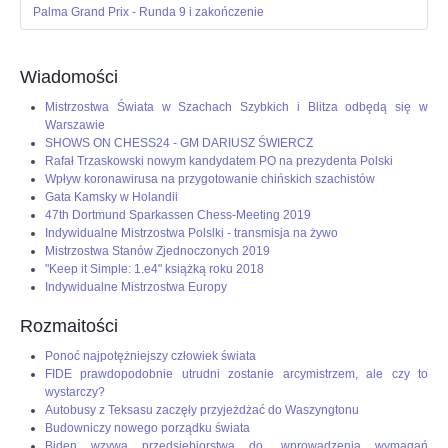
Palma Grand Prix - Runda 9 i zakończenie
Wiadomości
Mistrzostwa Świata w Szachach Szybkich i Blitza odbędą się w
Warszawie
SHOWS ON CHESS24 - GM DARIUSZ ŚWIERCZ
Rafał Trzaskowski nowym kandydatem PO na prezydenta Polski
Wpływ koronawirusa na przygotowanie chińskich szachistów
Gata Kamsky w Holandii
47th Dortmund Sparkassen Chess-Meeting 2019
Indywidualne Mistrzostwa Polslki - transmisja na żywo
Mistrzostwa Stanów Zjednoczonych 2019
"Keep it Simple: 1.e4" książką roku 2018
Indywidualne Mistrzostwa Europy
Rozmaitości
Ponoć najpotężniejszy człowiek świata
FIDE prawdopodobnie utrudni zostanie arcymistrzem, ale czy to
wystarczy?
Autobusy z Teksasu zaczęły przyjeżdżać do Waszyngtonu
Budowniczy nowego porządku świata
Biden wzywa przedsiębiorstwa do „wprowadzenia wymagań