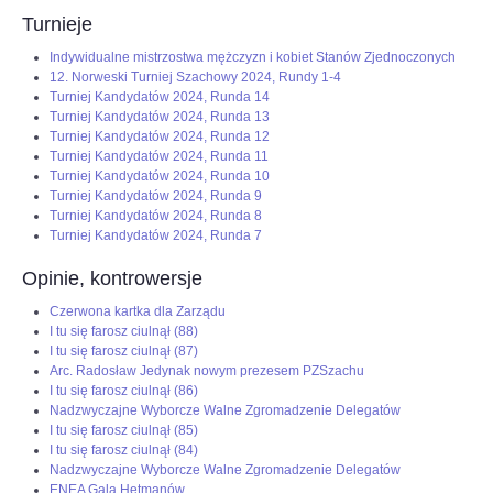
Turnieje
Indywidualne mistrzostwa mężczyzn i kobiet Stanów Zjednoczonych
12. Norweski Turniej Szachowy 2024, Rundy 1-4
Turniej Kandydatów 2024, Runda 14
Turniej Kandydatów 2024, Runda 13
Turniej Kandydatów 2024, Runda 12
Turniej Kandydatów 2024, Runda 11
Turniej Kandydatów 2024, Runda 10
Turniej Kandydatów 2024, Runda 9
Turniej Kandydatów 2024, Runda 8
Turniej Kandydatów 2024, Runda 7
Opinie, kontrowersje
Czerwona kartka dla Zarządu
I tu się farosz ciulnął (88)
I tu się farosz ciulnął (87)
Arc. Radosław Jedynak nowym prezesem PZSzachu
I tu się farosz ciulnął (86)
Nadzwyczajne Wyborcze Walne Zgromadzenie Delegatów
I tu się farosz ciulnął (85)
I tu się farosz ciulnął (84)
Nadzwyczajne Wyborcze Walne Zgromadzenie Delegatów
ENEA Gala Hetmanów