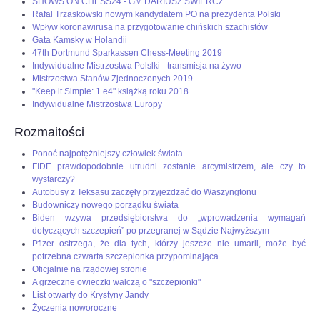
SHOWS ON CHESS24 - GM DARIUSZ ŚWIERCZ
Rafał Trzaskowski nowym kandydatem PO na prezydenta Polski
Wpływ koronawirusa na przygotowanie chińskich szachistów
Gata Kamsky w Holandii
47th Dortmund Sparkassen Chess-Meeting 2019
Indywidualne Mistrzostwa Polslki - transmisja na żywo
Mistrzostwa Stanów Zjednoczonych 2019
"Keep it Simple: 1.e4" książką roku 2018
Indywidualne Mistrzostwa Europy
Rozmaitości
Ponoć najpotężniejszy człowiek świata
FIDE prawdopodobnie utrudni zostanie arcymistrzem, ale czy to
wystarczy?
Autobusy z Teksasu zaczęły przyjeżdżać do Waszyngtonu
Budowniczy nowego porządku świata
Biden wzywa przedsiębiorstwa do „wprowadzenia wymagań
dotyczących szczepień” po przegranej w Sądzie Najwyższym
Pfizer ostrzega, że dla tych, którzy jeszcze nie umarli, może być
potrzebna czwarta szczepionka przypominająca
Oficjalnie na rządowej stronie
A grzeczne owieczki walczą o "szczepionki"
List otwarty do Krystyny Jandy
Życzenia noworoczne