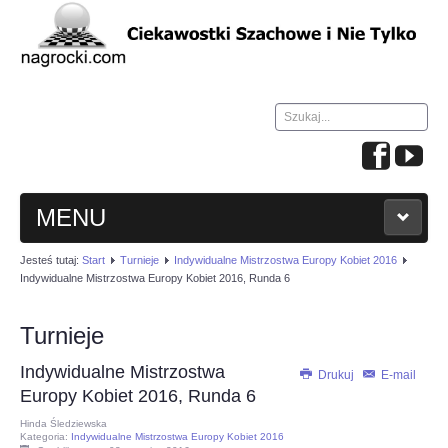
Szukaj...
MENU
Jesteś tutaj:
Start
Turnieje
Indywidualne Mistrzostwa Europy Kobiet 2016
HOME
Indywidualne Mistrzostwa Europy Kobiet 2016, Runda 6
WIADOMOŚCI
Turnieje
Indywidualne Mistrzostwa
NAUKA GRY W SZACHY
Drukuj
E-mail
Europy Kobiet 2016, Runda 6
Hinda Śledziewska
TURNIEJE
Kategoria:
Indywidualne Mistrzostwa Europy Kobiet 2016