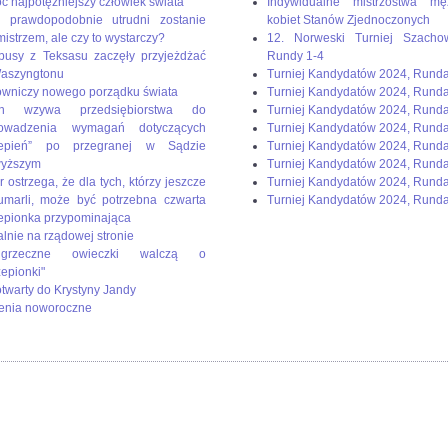
ć najpotężniejszy człowiek świata
Indywidualne mistrzostwa mę
 prawdopodobnie utrudni zostanie
kobiet Stanów Zjednoczonych
mistrzem, ale czy to wystarczy?
12. Norweski Turniej Szacho
busy z Teksasu zaczęły przyjeżdżać
Rundy 1-4
aszyngtonu
Turniej Kandydatów 2024, Rund
wniczy nowego porządku świata
Turniej Kandydatów 2024, Rund
en wzywa przedsiębiorstwa do
Turniej Kandydatów 2024, Rund
rowadzenia wymagań dotyczących
Turniej Kandydatów 2024, Runda
zepień” po przegranej w Sądzie
Turniej Kandydatów 2024, Rund
wyższym
Turniej Kandydatów 2024, Runda
r ostrzega, że dla tych, którzy jeszcze
Turniej Kandydatów 2024, Runda
umarli, może być potrzebna czwarta
Turniej Kandydatów 2024, Runda
epionka przypominająca
alnie na rządowej stronie
rzeczne owieczki walczą o
zepionki"
 otwarty do Krystyny Jandy
enia noworoczne