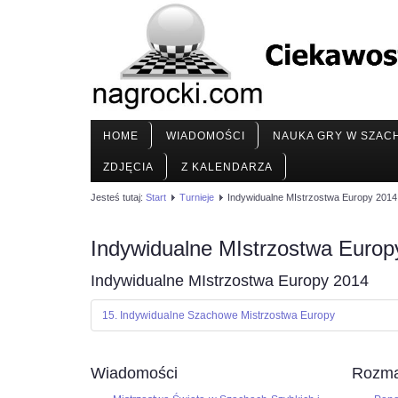
HOME
WIADOMOŚCI
NAUKA GRY W SZAC
ZDJĘCIA
Z KALENDARZA
Jesteś tutaj:
Start
Turnieje
Indywidualne MIstrzostwa Europy 2014
Indywidualne MIstrzostwa Europ
Indywidualne MIstrzostwa Europy 2014
15. Indywidualne Szachowe Mistrzostwa Europy
Wiadomości
Rozma