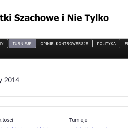
HY
TURNIEJE
OPINIE, KONTROWERSJE
POLITYKA
F
y 2014
itości
Turnieje