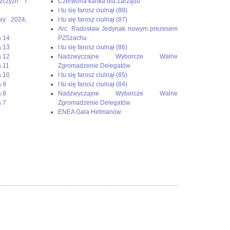
żczyzn i
Czerwona kartka dla Zarządu
I tu się farosz ciulnął (88)
wy 2024,
I tu się farosz ciulnął (87)
Arc. Radosław Jedynak nowym prezesem
a 14
PZSzachu
a 13
I tu się farosz ciulnął (86)
a 12
Nadzwyczajne Wyborcze Walne
 11
Zgromadzenie Delegatów
a 10
I tu się farosz ciulnął (85)
 9
I tu się farosz ciulnął (84)
 8
Nadzwyczajne Wyborcze Walne
 7
Zgromadzenie Delegatów
ENEA Gala Hetmanów