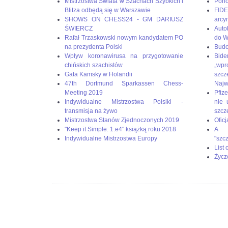
Mistrzostwa Świata w Szachach Szybkich i
Pono
Blitza odbędą się w Warszawie
FIDE
SHOWS ON CHESS24 - GM DARIUSZ
arcy
ŚWIERCZ
Auto
Rafał Trzaskowski nowym kandydatem PO
do W
na prezydenta Polski
Budo
Wpływ koronawirusa na przygotowanie
Bid
chińskich szachistów
„wp
Gata Kamsky w Holandii
szc
47th Dortmund Sparkassen Chess-
Naj
Meeting 2019
Pfize
Indywidualne Mistrzostwa Polslki -
nie 
transmisja na żywo
szcz
Mistrzostwa Stanów Zjednoczonych 2019
Oficj
"Keep it Simple: 1.e4" książką roku 2018
A g
Indywidualne Mistrzostwa Europy
"szc
List
Życz