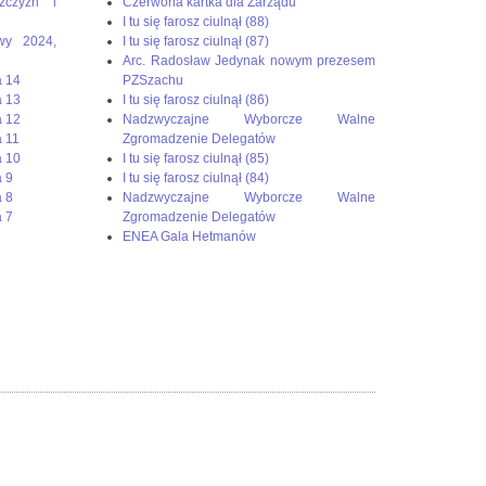
żczyzn i
Czerwona kartka dla Zarządu
I tu się farosz ciulnął (88)
wy 2024,
I tu się farosz ciulnął (87)
Arc. Radosław Jedynak nowym prezesem
a 14
PZSzachu
a 13
I tu się farosz ciulnął (86)
a 12
Nadzwyczajne Wyborcze Walne
 11
Zgromadzenie Delegatów
a 10
I tu się farosz ciulnął (85)
 9
I tu się farosz ciulnął (84)
 8
Nadzwyczajne Wyborcze Walne
 7
Zgromadzenie Delegatów
ENEA Gala Hetmanów