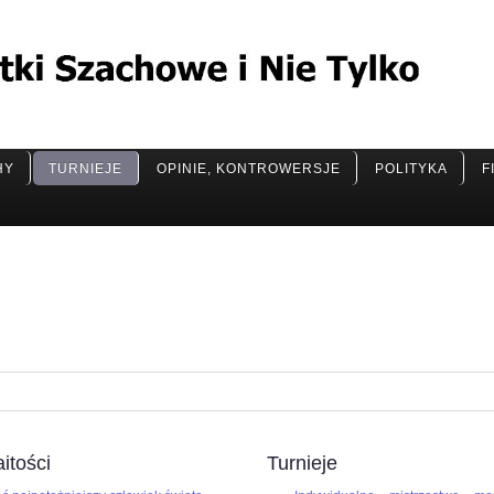
HY
TURNIEJE
OPINIE, KONTROWERSJE
POLITYKA
F
itości
Turnieje