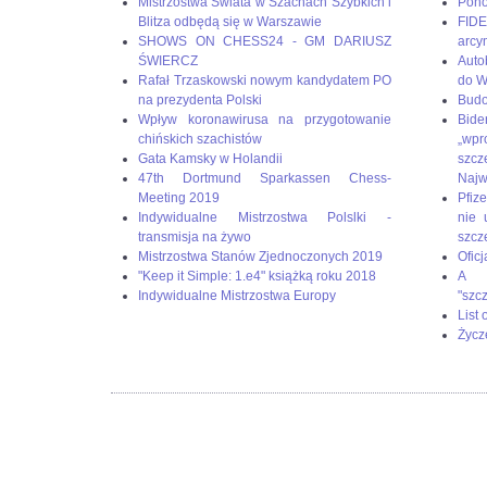
Mistrzostwa Świata w Szachach Szybkich i
Pono
Blitza odbędą się w Warszawie
FIDE
SHOWS ON CHESS24 - GM DARIUSZ
arcy
ŚWIERCZ
Auto
Rafał Trzaskowski nowym kandydatem PO
do W
na prezydenta Polski
Budo
Wpływ koronawirusa na przygotowanie
Bid
chińskich szachistów
„wp
Gata Kamsky w Holandii
szc
47th Dortmund Sparkassen Chess-
Naj
Meeting 2019
Pfize
Indywidualne Mistrzostwa Polslki -
nie 
transmisja na żywo
szcz
Mistrzostwa Stanów Zjednoczonych 2019
Oficj
"Keep it Simple: 1.e4" książką roku 2018
A g
Indywidualne Mistrzostwa Europy
"szc
List
Życz