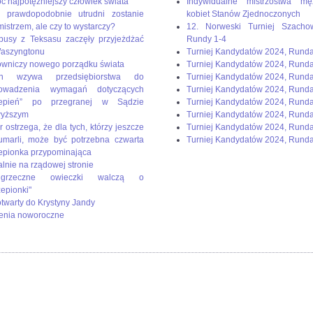
ć najpotężniejszy człowiek świata
Indywidualne mistrzostwa mę
 prawdopodobnie utrudni zostanie
kobiet Stanów Zjednoczonych
mistrzem, ale czy to wystarczy?
12. Norweski Turniej Szacho
busy z Teksasu zaczęły przyjeżdżać
Rundy 1-4
aszyngtonu
Turniej Kandydatów 2024, Rund
wniczy nowego porządku świata
Turniej Kandydatów 2024, Rund
en wzywa przedsiębiorstwa do
Turniej Kandydatów 2024, Rund
rowadzenia wymagań dotyczących
Turniej Kandydatów 2024, Runda
zepień” po przegranej w Sądzie
Turniej Kandydatów 2024, Rund
wyższym
Turniej Kandydatów 2024, Runda
r ostrzega, że dla tych, którzy jeszcze
Turniej Kandydatów 2024, Runda
umarli, może być potrzebna czwarta
Turniej Kandydatów 2024, Runda
epionka przypominająca
alnie na rządowej stronie
rzeczne owieczki walczą o
zepionki"
 otwarty do Krystyny Jandy
enia noworoczne