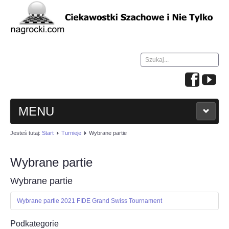
Szukaj...
MENU
Jesteś tutaj:
Start
Turnieje
Wybrane partie
HOME
Wybrane partie
WIADOMOŚCI
Wybrane partie
NAUKA GRY W SZACHY
Wybrane partie 2021 FIDE Grand Swiss Tournament
TURNIEJE
Podkategorie