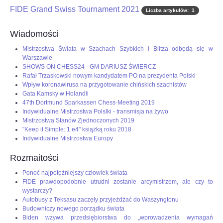
FIDE Grand Swiss Tournament 2021
Liczba artykułów: 1
OPINIE, KONTROWERSJE
Wiadomości
POLITYKA
Mistrzostwa Świata w Szachach Szybkich i Blitza odbędą się w
Warszawie
SHOWS ON CHESS24 - GM DARIUSZ ŚWIERCZ
FILMIKI
Rafał Trzaskowski nowym kandydatem PO na prezydenta Polski
Wpływ koronawirusa na przygotowanie chińskich szachistów
Gata Kamsky w Holandii
Z ARCHIWUM
47th Dortmund Sparkassen Chess-Meeting 2019
Indywidualne Mistrzostwa Polslki - transmisja na żywo
Mistrzostwa Stanów Zjednoczonych 2019
SZACHIŚCI
"Keep it Simple: 1.e4" książką roku 2018
Indywidualne Mistrzostwa Europy
ZDJĘCIA
Rozmaitości
Ponoć najpotężniejszy człowiek świata
Z KALENDARZA
FIDE prawdopodobnie utrudni zostanie arcymistrzem, ale czy to
wystarczy?
Autobusy z Teksasu zaczęły przyjeżdżać do Waszyngtonu
Budowniczy nowego porządku świata
Biden wzywa przedsiębiorstwa do „wprowadzenia wymagań