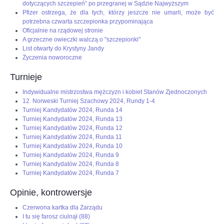
dotyczących szczepień” po przegranej w Sądzie Najwyższym
Pfizer ostrzega, że dla tych, którzy jeszcze nie umarli, może być
potrzebna czwarta szczepionka przypominająca
Oficjalnie na rządowej stronie
A grzeczne owieczki walczą o "szczepionki"
List otwarty do Krystyny Jandy
Życzenia noworoczne
Turnieje
Indywidualne mistrzostwa mężczyzn i kobiet Stanów Zjednoczonych
12. Norweski Turniej Szachowy 2024, Rundy 1-4
Turniej Kandydatów 2024, Runda 14
Turniej Kandydatów 2024, Runda 13
Turniej Kandydatów 2024, Runda 12
Turniej Kandydatów 2024, Runda 11
Turniej Kandydatów 2024, Runda 10
Turniej Kandydatów 2024, Runda 9
Turniej Kandydatów 2024, Runda 8
Turniej Kandydatów 2024, Runda 7
Opinie, kontrowersje
Czerwona kartka dla Zarządu
I tu się farosz ciulnął (88)