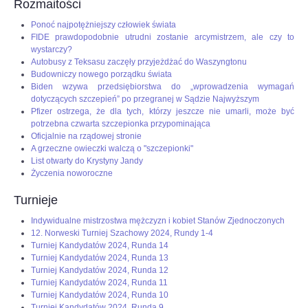
Rozmaitości
Ponoć najpotężniejszy człowiek świata
FIDE prawdopodobnie utrudni zostanie arcymistrzem, ale czy to
wystarczy?
Autobusy z Teksasu zaczęły przyjeżdżać do Waszyngtonu
Budowniczy nowego porządku świata
Biden wzywa przedsiębiorstwa do „wprowadzenia wymagań
dotyczących szczepień” po przegranej w Sądzie Najwyższym
Pfizer ostrzega, że dla tych, którzy jeszcze nie umarli, może być
potrzebna czwarta szczepionka przypominająca
Oficjalnie na rządowej stronie
A grzeczne owieczki walczą o "szczepionki"
List otwarty do Krystyny Jandy
Życzenia noworoczne
Turnieje
Indywidualne mistrzostwa mężczyzn i kobiet Stanów Zjednoczonych
12. Norweski Turniej Szachowy 2024, Rundy 1-4
Turniej Kandydatów 2024, Runda 14
Turniej Kandydatów 2024, Runda 13
Turniej Kandydatów 2024, Runda 12
Turniej Kandydatów 2024, Runda 11
Turniej Kandydatów 2024, Runda 10
Turniej Kandydatów 2024, Runda 9