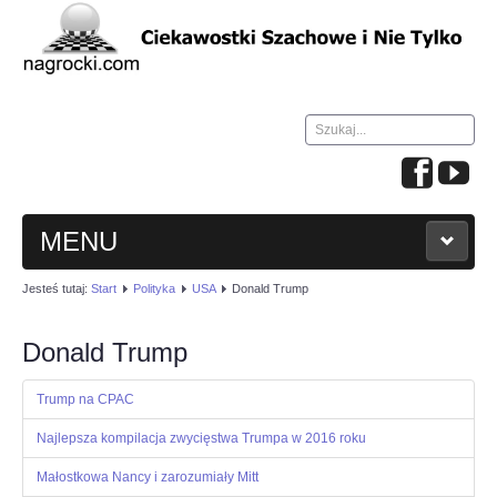
Szukaj...
MENU
Jesteś tutaj:
Start
Polityka
USA
Donald Trump
HOME
Donald Trump
WIADOMOŚCI
Trump na CPAC
NAUKA GRY W SZACHY
Najlepsza kompilacja zwycięstwa Trumpa w 2016 roku
TURNIEJE
Małostkowa Nancy i zarozumiały Mitt