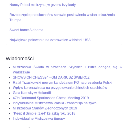
Nancy Pelosi mistrzynią w grze w trzy karty
OPINIE, KONTROWERSJE
Rozpoczęcie przesłuchań w sprawie postawienia w stan oskarżenia
Trumpa
POLITYKA
Sweet home Alabama
FILMIKI
Największe polowanie na czarownice w historii USA
Z ARCHIWUM
Wiadomości
Mistrzostwa Świata w Szachach Szybkich i Blitza odbędą się w
SZACHIŚCI
Warszawie
SHOWS ON CHESS24 - GM DARIUSZ ŚWIERCZ
Rafał Trzaskowski nowym kandydatem PO na prezydenta Polski
ZDJĘCIA
Wpływ koronawirusa na przygotowanie chińskich szachistów
Gata Kamsky w Holandii
47th Dortmund Sparkassen Chess-Meeting 2019
Z KALENDARZA
Indywidualne Mistrzostwa Polslki - transmisja na żywo
Mistrzostwa Stanów Zjednoczonych 2019
"Keep it Simple: 1.e4" książką roku 2018
Indywidualne Mistrzostwa Europy