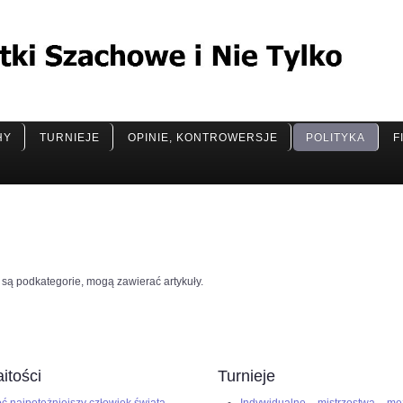
HY
TURNIEJE
OPINIE, KONTROWERSJE
POLITYKA
F
ne są podkategorie, mogą zawierać artykuły.
itości
Turnieje
ć najpotężniejszy człowiek świata
Indywidualne mistrzostwa mę