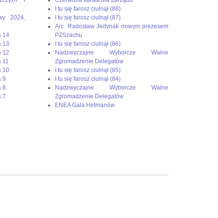
I tu się farosz ciulnął (88)
wy 2024,
I tu się farosz ciulnął (87)
Arc. Radosław Jedynak nowym prezesem
a 14
PZSzachu
a 13
I tu się farosz ciulnął (86)
a 12
Nadzwyczajne Wyborcze Walne
 11
Zgromadzenie Delegatów
a 10
I tu się farosz ciulnął (85)
 9
I tu się farosz ciulnął (84)
 8
Nadzwyczajne Wyborcze Walne
 7
Zgromadzenie Delegatów
ENEA Gala Hetmanów