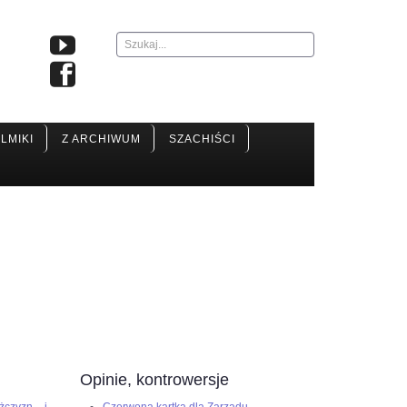
Szukaj...
ILMIKI
Z ARCHIWUM
SZACHIŚCI
Opinie, kontrowersje
żczyzn i
Czerwona kartka dla Zarządu