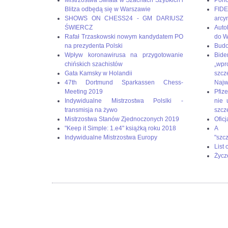
Blitza odbędą się w Warszawie
FIDE
SHOWS ON CHESS24 - GM DARIUSZ
arcy
ŚWIERCZ
Auto
Rafał Trzaskowski nowym kandydatem PO
do W
na prezydenta Polski
Budo
Wpływ koronawirusa na przygotowanie
Bid
chińskich szachistów
„wp
Gata Kamsky w Holandii
szc
47th Dortmund Sparkassen Chess-
Naj
Meeting 2019
Pfize
Indywidualne Mistrzostwa Polslki -
nie 
transmisja na żywo
szcz
Mistrzostwa Stanów Zjednoczonych 2019
Oficj
"Keep it Simple: 1.e4" książką roku 2018
A g
Indywidualne Mistrzostwa Europy
"szc
List
Życz