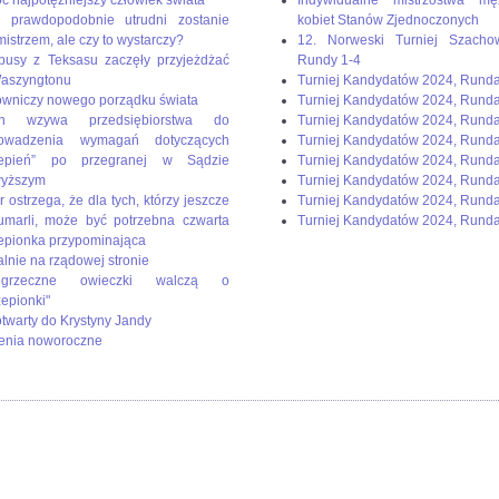
 prawdopodobnie utrudni zostanie
kobiet Stanów Zjednoczonych
mistrzem, ale czy to wystarczy?
12. Norweski Turniej Szacho
busy z Teksasu zaczęły przyjeżdżać
Rundy 1-4
aszyngtonu
Turniej Kandydatów 2024, Rund
wniczy nowego porządku świata
Turniej Kandydatów 2024, Rund
en wzywa przedsiębiorstwa do
Turniej Kandydatów 2024, Rund
rowadzenia wymagań dotyczących
Turniej Kandydatów 2024, Runda
zepień” po przegranej w Sądzie
Turniej Kandydatów 2024, Rund
wyższym
Turniej Kandydatów 2024, Runda
r ostrzega, że dla tych, którzy jeszcze
Turniej Kandydatów 2024, Runda
umarli, może być potrzebna czwarta
Turniej Kandydatów 2024, Runda
epionka przypominająca
alnie na rządowej stronie
rzeczne owieczki walczą o
zepionki"
 otwarty do Krystyny Jandy
enia noworoczne