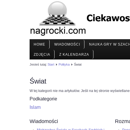
HOME
WIADOMOŚCI
NAUKA GRY W SZAC
ZDJĘCIA
Z KALENDARZA
Jesteś tutaj:
Start
Polityka
Świat
Świat
W tej kategorii nie ma artykułów. Jeśli na tej stronie wyświetla
Podkategorie
Islam
Wiadomości
Rozma
Mistrzostwa Świata w Szachach Szybkich i
Pono