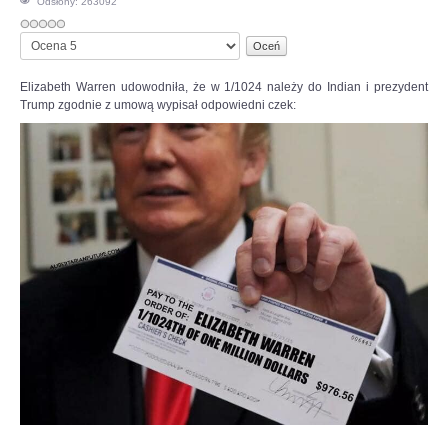
Odsłony: 263092
OPINIE, KONTROWERSJE
Proszę,
oceń
POLITYKA
Elizabeth Warren udowodniła, że w 1/1024 należy do Indian i prezydent
Trump zgodnie z umową wypisał odpowiedni czek:
FILMIKI
Z ARCHIWUM
SZACHIŚCI
ZDJĘCIA
Z KALENDARZA