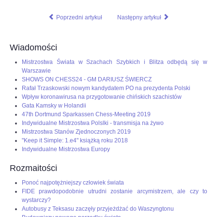
Poprzedni artykuł
Następny artykuł
Wiadomości
Mistrzostwa Świata w Szachach Szybkich i Blitza odbędą się w
Warszawie
SHOWS ON CHESS24 - GM DARIUSZ ŚWIERCZ
Rafał Trzaskowski nowym kandydatem PO na prezydenta Polski
Wpływ koronawirusa na przygotowanie chińskich szachistów
Gata Kamsky w Holandii
47th Dortmund Sparkassen Chess-Meeting 2019
Indywidualne Mistrzostwa Polslki - transmisja na żywo
Mistrzostwa Stanów Zjednoczonych 2019
"Keep it Simple: 1.e4" książką roku 2018
Indywidualne Mistrzostwa Europy
Rozmaitości
Ponoć najpotężniejszy człowiek świata
FIDE prawdopodobnie utrudni zostanie arcymistrzem, ale czy to
wystarczy?
Autobusy z Teksasu zaczęły przyjeżdżać do Waszyngtonu