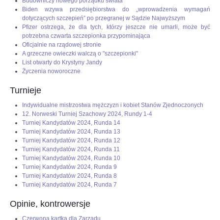
Budowniczy nowego porządku świata
Biden wzywa przedsiębiorstwa do „wprowadzenia wymagań
dotyczących szczepień” po przegranej w Sądzie Najwyższym
Pfizer ostrzega, że dla tych, którzy jeszcze nie umarli, może być
potrzebna czwarta szczepionka przypominająca
Oficjalnie na rządowej stronie
A grzeczne owieczki walczą o "szczepionki"
List otwarty do Krystyny Jandy
Życzenia noworoczne
Turnieje
Indywidualne mistrzostwa mężczyzn i kobiet Stanów Zjednoczonych
12. Norweski Turniej Szachowy 2024, Rundy 1-4
Turniej Kandydatów 2024, Runda 14
Turniej Kandydatów 2024, Runda 13
Turniej Kandydatów 2024, Runda 12
Turniej Kandydatów 2024, Runda 11
Turniej Kandydatów 2024, Runda 10
Turniej Kandydatów 2024, Runda 9
Turniej Kandydatów 2024, Runda 8
Turniej Kandydatów 2024, Runda 7
Opinie, kontrowersje
Czerwona kartka dla Zarządu