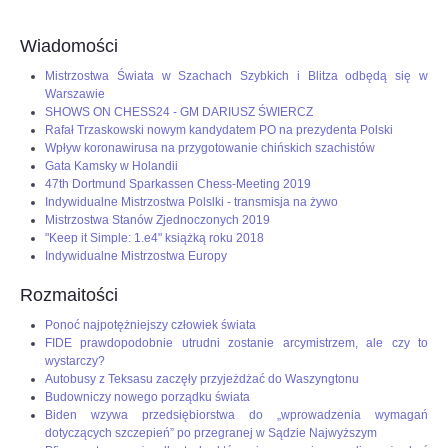
Wiadomości
Mistrzostwa Świata w Szachach Szybkich i Blitza odbędą się w
Warszawie
SHOWS ON CHESS24 - GM DARIUSZ ŚWIERCZ
Rafał Trzaskowski nowym kandydatem PO na prezydenta Polski
Wpływ koronawirusa na przygotowanie chińskich szachistów
Gata Kamsky w Holandii
47th Dortmund Sparkassen Chess-Meeting 2019
Indywidualne Mistrzostwa Polslki - transmisja na żywo
Mistrzostwa Stanów Zjednoczonych 2019
"Keep it Simple: 1.e4" książką roku 2018
Indywidualne Mistrzostwa Europy
Rozmaitości
Ponoć najpotężniejszy człowiek świata
FIDE prawdopodobnie utrudni zostanie arcymistrzem, ale czy to
wystarczy?
Autobusy z Teksasu zaczęły przyjeżdżać do Waszyngtonu
Budowniczy nowego porządku świata
Biden wzywa przedsiębiorstwa do „wprowadzenia wymagań
dotyczących szczepień” po przegranej w Sądzie Najwyższym