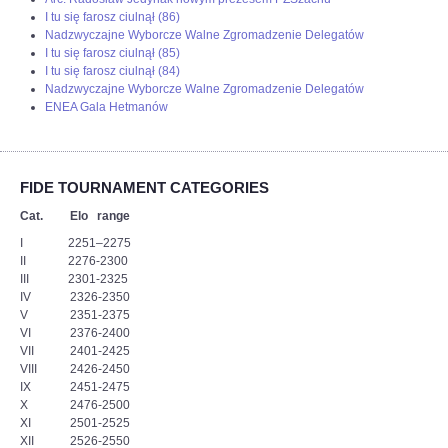
I tu się farosz ciulnął (86)
Nadzwyczajne Wyborcze Walne Zgromadzenie Delegatów
I tu się farosz ciulnął (85)
I tu się farosz ciulnął (84)
Nadzwyczajne Wyborcze Walne Zgromadzenie Delegatów
ENEA Gala Hetmanów
FIDE TOURNAMENT CATEGORIES
Cat. Elo range
I 2251–2275
II 2276-2300
III 2301-2325
IV 2326-2350
V 2351-2375
VI 2376-2400
VII 2401-2425
VIII 2426-2450
IX 2451-2475
X 2476-2500
XI 2501-2525
XII 2526-2550