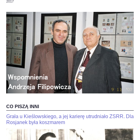
2017
OPINIE, KONTROWERSJE
POLITYKA
FILMIKI
Z ARCHIWUM
SZACHIŚCI
ZDJĘCIA
CO PISZĄ INNI
Z KALENDARZA
Grała u Kieślowskiego, a jej karierę utrudniało ZSRR. Dla
JaJan-
"Kariakin
Krzysztof
Rosjanek była koszmarem
jest
Duda
skończony".
dla
Trener
interia.n-
Jana-