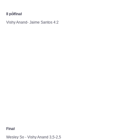
podjąć
wyzwanie.
II półfinał
-
Każdy
Vishy Anand- Jaime Santos 4:2
z
nas
musiał
przejść
„ścieżkę
zdrowia”
i
nie
pomylić
się
ani
razu.
Teraz
przed
nami
bój,
z
którego
zwycięsko
Finał
wyjdzie
Wesley So - Vishy Anand 3,5-2,5
tylko