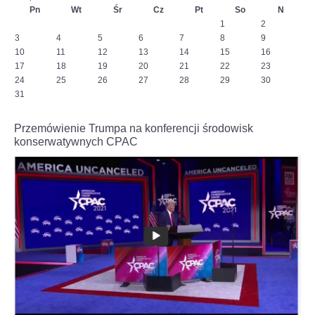
Pn
Wt
Śr
Cz
Pt
So
N
ciekawy-
boj-
1
2
z-
3
4
5
6
7
8
9
c,nId,5769580?
10
11
12
13
14
15
16
fbclid=IwAR3-
17
18
19
20
21
22
23
EpAj8Loyw1RAtFnOdtJ8JCBaeus-
24
25
26
27
28
29
30
6SSp3HyviEL8UqcFbtNCk2KLAHE#utm_source=paste&utm_medium=paste&ut
31
Przemówienie Trumpa na konferencji środowisk
konserwatywnych CPAC