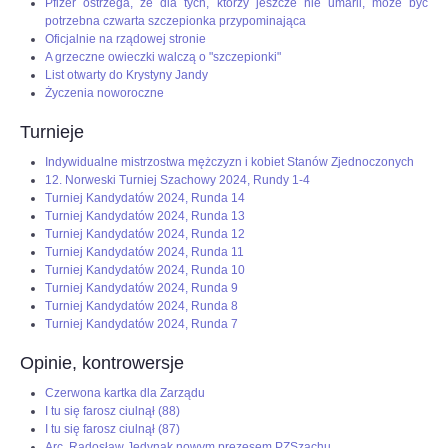
Pfizer ostrzega, że dla tych, którzy jeszcze nie umarli, może być
potrzebna czwarta szczepionka przypominająca
Oficjalnie na rządowej stronie
A grzeczne owieczki walczą o "szczepionki"
List otwarty do Krystyny Jandy
Życzenia noworoczne
Turnieje
Indywidualne mistrzostwa mężczyzn i kobiet Stanów Zjednoczonych
12. Norweski Turniej Szachowy 2024, Rundy 1-4
Turniej Kandydatów 2024, Runda 14
Turniej Kandydatów 2024, Runda 13
Turniej Kandydatów 2024, Runda 12
Turniej Kandydatów 2024, Runda 11
Turniej Kandydatów 2024, Runda 10
Turniej Kandydatów 2024, Runda 9
Turniej Kandydatów 2024, Runda 8
Turniej Kandydatów 2024, Runda 7
Opinie, kontrowersje
Czerwona kartka dla Zarządu
I tu się farosz ciulnął (88)
I tu się farosz ciulnął (87)
Arc. Radosław Jedynak nowym prezesem PZSzachu