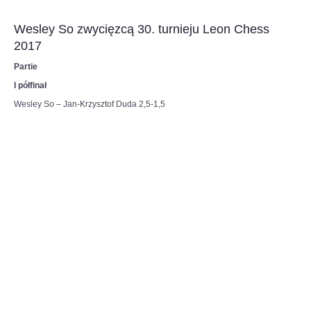
do
6SSp3HyviEL8UqcFbtNCk2KLAHE#utm_source=paste&utm_medium=paste&ut
czerwcowego
Wesley So zwycięzcą 30. turnieju Leon Chess
Turnieju
2017
Kandydatów
–
Partie
ostatniego
etapu
I półfinał
eliminacji
Wesley So – Jan-Krzysztof Duda 2,5-1,5
do
meczu
o
mistrzostwo
świata
w
szachach
klasycznych.
To
będą
piekielnie
trudne
zmagania,
ale
Duda
jest
gotowy