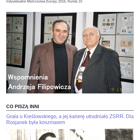
Indywidualne Mistrzostwa Europy 2016, Runda 10
OPINIE, KONTROWERSJE
POLITYKA
FILMIKI
Z ARCHIWUM
SZACHIŚCI
ZDJĘCIA
CO PISZĄ INNI
Z KALENDARZA
Grała u Kieślowskiego, a jej karierę utrudniało ZSRR. Dla
JaJan-
"Kariakin
Krzysztof
Rosjanek była koszmarem
jest
Duda
skończony".
dla
Trener
interia.n-
Jana-