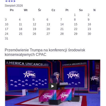
jeden.
Sierpień 2026
Na
Pn
Wt
Śr
Cz
Pt
So
N
szachownicy
1
2
czeka
3
4
5
6
7
8
9
nas
10
11
12
13
14
15
16
wojna
–
17
18
19
20
21
22
23
powiedział
24
25
26
27
28
29
30
w
31
wywiadzie
dla
Przemówienie Trumpa na konferencji środowisk
Interia.pl
konserwatywnych CPAC
szachista.
Czytaj
więcej
na
https://sport.interia.pl/szachy/news-
jan-
krzysztof-
duda-
dla-
interia-
pl-
stoczylbym-