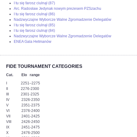
I tu się farosz ciulnął (87)
Arc. Radosław Jedynak nowym prezesem PZSzachu
I tu się farosz ciulnął (86)
Nadzwyczajne Wyborcze Walne Zgromadzenie Delegatów
I tu się farosz ciulnął (85)
I tu się farosz ciulnął (84)
Nadzwyczajne Wyborcze Walne Zgromadzenie Delegatów
ENEA Gala Hetmanów
FIDE TOURNAMENT CATEGORIES
Cat. Elo range
I 2251–2275
II 2276-2300
III 2301-2325
IV 2326-2350
V 2351-2375
VI 2376-2400
VII 2401-2425
VIII 2426-2450
IX 2451-2475
X 2476-2500