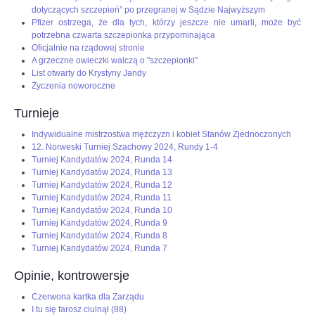
dotyczących szczepień” po przegranej w Sądzie Najwyższym
Pfizer ostrzega, że dla tych, którzy jeszcze nie umarli, może być
potrzebna czwarta szczepionka przypominająca
Oficjalnie na rządowej stronie
A grzeczne owieczki walczą o "szczepionki"
List otwarty do Krystyny Jandy
Życzenia noworoczne
Turnieje
Indywidualne mistrzostwa mężczyzn i kobiet Stanów Zjednoczonych
12. Norweski Turniej Szachowy 2024, Rundy 1-4
Turniej Kandydatów 2024, Runda 14
Turniej Kandydatów 2024, Runda 13
Turniej Kandydatów 2024, Runda 12
Turniej Kandydatów 2024, Runda 11
Turniej Kandydatów 2024, Runda 10
Turniej Kandydatów 2024, Runda 9
Turniej Kandydatów 2024, Runda 8
Turniej Kandydatów 2024, Runda 7
Opinie, kontrowersje
Czerwona kartka dla Zarządu
I tu się farosz ciulnął (88)