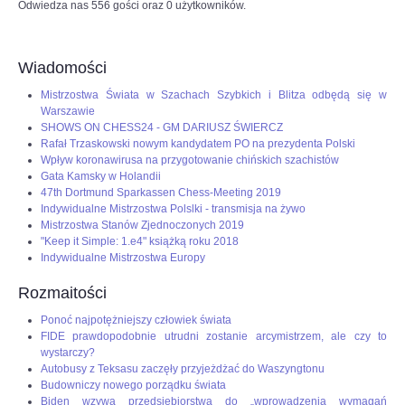
Odwiedza nas 556 gości oraz 0 użytkowników.
Wiadomości
Mistrzostwa Świata w Szachach Szybkich i Blitza odbędą się w
Warszawie
SHOWS ON CHESS24 - GM DARIUSZ ŚWIERCZ
Rafał Trzaskowski nowym kandydatem PO na prezydenta Polski
Wpływ koronawirusa na przygotowanie chińskich szachistów
Gata Kamsky w Holandii
47th Dortmund Sparkassen Chess-Meeting 2019
Indywidualne Mistrzostwa Polslki - transmisja na żywo
Mistrzostwa Stanów Zjednoczonych 2019
"Keep it Simple: 1.e4" książką roku 2018
Indywidualne Mistrzostwa Europy
Rozmaitości
Ponoć najpotężniejszy człowiek świata
FIDE prawdopodobnie utrudni zostanie arcymistrzem, ale czy to
wystarczy?
Autobusy z Teksasu zaczęły przyjeżdżać do Waszyngtonu
Budowniczy nowego porządku świata
Biden wzywa przedsiębiorstwa do „wprowadzenia wymagań