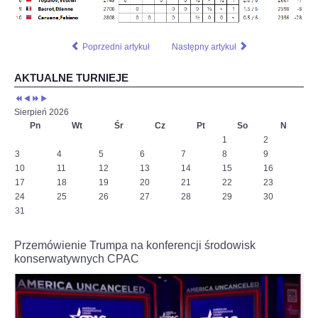
jeden.
Na
szachownicy
Poprzedni artykuł
Następny artykuł
czeka
nas
wojna
AKTUALNE TURNIEJE
–
powiedział
w
Sierpień 2026
wywiadzie
Pn
Wt
Śr
Cz
Pt
So
N
dla
1
2
Interia.pl
3
4
5
6
7
8
9
szachista.
10
11
12
13
14
15
16
17
18
19
20
21
22
23
Czytaj
24
25
26
27
28
29
30
więcej
31
na
https://sport.interia.pl/szachy/news-
jan-
Przemówienie Trumpa na konferencji środowisk
krzysztof-
konserwatywnych CPAC
duda-
dla-
interia-
pl-
stoczylbym-