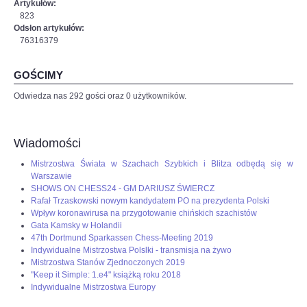
Artykułów:
823
Odsłon artykułów:
76316379
GOŚCIMY
Odwiedza nas 292 gości oraz 0 użytkowników.
Wiadomości
Mistrzostwa Świata w Szachach Szybkich i Blitza odbędą się w
Warszawie
SHOWS ON CHESS24 - GM DARIUSZ ŚWIERCZ
Rafał Trzaskowski nowym kandydatem PO na prezydenta Polski
Wpływ koronawirusa na przygotowanie chińskich szachistów
Gata Kamsky w Holandii
47th Dortmund Sparkassen Chess-Meeting 2019
Indywidualne Mistrzostwa Polslki - transmisja na żywo
Mistrzostwa Stanów Zjednoczonych 2019
"Keep it Simple: 1.e4" książką roku 2018
Indywidualne Mistrzostwa Europy