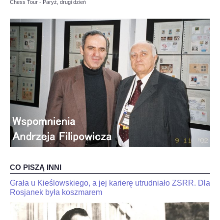
Chess Tour - Paryż, drugi dzień
OPINIE, KONTROWERSJE
POLITYKA
FILMIKI
Z ARCHIWUM
SZACHIŚCI
ZDJĘCIA
CO PISZĄ INNI
Z KALENDARZA
Grała u Kieślowskiego, a jej karierę utrudniało ZSRR. Dla
JaJan-
"Kariakin
Krzysztof
Rosjanek była koszmarem
jest
Duda
skończony".
dla
Trener
interia.n-
Jana-