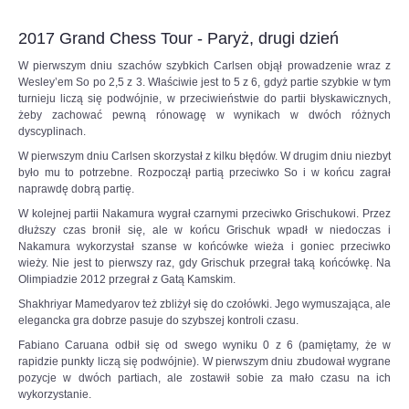
do
6SSp3HyviEL8UqcFbtNCk2KLAHE#utm_source=paste&utm_medium=paste&ut
czerwcowego
2017 Grand Chess Tour - Paryż, drugi dzień
Turnieju
Kandydatów
W pierwszym dniu szachów szybkich Carlsen objął prowadzenie wraz z
–
Wesley’em So po 2,5 z 3. Właściwie jest to 5 z 6, gdyż partie szybkie w tym
ostatniego
turnieju liczą się podwójnie, w przeciwieństwie do partii błyskawicznych,
etapu
żeby zachować pewną rónowagę w wynikach w dwóch różnych
eliminacji
dyscyplinach.
do
W pierwszym dniu Carlsen skorzystał z kilku błędów. W drugim dniu niezbyt
meczu
było mu to potrzebne. Rozpoczął partią przeciwko So i w końcu zagrał
o
naprawdę dobrą partię.
mistrzostwo
świata
W kolejnej partii Nakamura wygrał czarnymi przeciwko Grischukowi. Przez
w
dłuższy czas bronił się, ale w końcu Grischuk wpadł w niedoczas i
szachach
Nakamura wykorzystał szanse w końcówke wieża i goniec przeciwko
klasycznych.
wieży. Nie jest to pierwszy raz, gdy Grischuk przegrał taką końcówkę. Na
To
Olimpiadzie 2012 przegrał z Gatą Kamskim.
będą
Shakhriyar Mamedyarov też zbliżył się do czołówki. Jego wymuszająca, ale
piekielnie
elegancka gra dobrze pasuje do szybszej kontroli czasu.
trudne
zmagania,
Fabiano Caruana odbił się od swego wyniku 0 z 6 (pamiętamy, że w
ale
rapidzie punkty liczą się podwójnie). W pierwszym dniu zbudował wygrane
Duda
pozycje w dwóch partiach, ale zostawił sobie za mało czasu na ich
jest
wykorzystanie.
gotowy