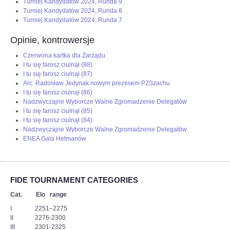
Turniej Kandydatów 2024, Runda 9
Turniej Kandydatów 2024, Runda 8
Turniej Kandydatów 2024, Runda 7
Opinie, kontrowersje
Czerwona kartka dla Zarządu
I tu się farosz ciulnął (88)
I tu się farosz ciulnął (87)
Arc. Radosław Jedynak nowym prezesem PZSzachu
I tu się farosz ciulnął (86)
Nadzwyczajne Wyborcze Walne Zgromadzenie Delegatów
I tu się farosz ciulnął (85)
I tu się farosz ciulnął (84)
Nadzwyczajne Wyborcze Walne Zgromadzenie Delegatów
ENEA Gala Hetmanów
FIDE TOURNAMENT CATEGORIES
Cat. Elo range
I 2251–2275
II 2276-2300
III 2301-2325