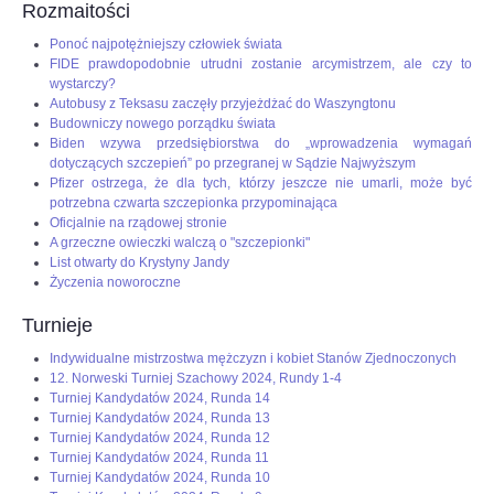
Rozmaitości
Ponoć najpotężniejszy człowiek świata
FIDE prawdopodobnie utrudni zostanie arcymistrzem, ale czy to
wystarczy?
Autobusy z Teksasu zaczęły przyjeżdżać do Waszyngtonu
Budowniczy nowego porządku świata
Biden wzywa przedsiębiorstwa do „wprowadzenia wymagań
dotyczących szczepień” po przegranej w Sądzie Najwyższym
Pfizer ostrzega, że dla tych, którzy jeszcze nie umarli, może być
potrzebna czwarta szczepionka przypominająca
Oficjalnie na rządowej stronie
A grzeczne owieczki walczą o "szczepionki"
List otwarty do Krystyny Jandy
Życzenia noworoczne
Turnieje
Indywidualne mistrzostwa mężczyzn i kobiet Stanów Zjednoczonych
12. Norweski Turniej Szachowy 2024, Rundy 1-4
Turniej Kandydatów 2024, Runda 14
Turniej Kandydatów 2024, Runda 13
Turniej Kandydatów 2024, Runda 12
Turniej Kandydatów 2024, Runda 11
Turniej Kandydatów 2024, Runda 10