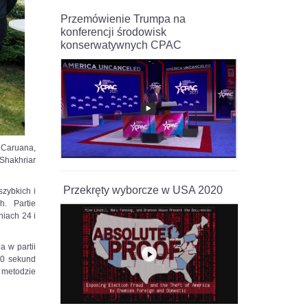
Przemówienie Trumpa na
konferencji środowisk
konserwatywnych CPAC
 Caruana,
Shakhriar
Przekręty wyborcze w USA 2020
szybkich i
. Partie
niach 24 i
a w partii
10 sekund
 metodzie