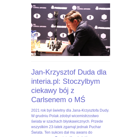
dla-
GHnMsx4BTSl1AbyABY1eRUmhn0RBvOZVaYXacbr4ys#utm_sou
interia-
pl-
stoczylbym-
ciekawy-
boj-
z-
c,nId,5769580?
fbclid=IwAR3-
EpAj8Loyw1RAtFnOdtJ8JCBaeus-
6SSp3HyviEL8UqcFbtNCk2KLAHE#utm_source=paste&utm_me
Jan-Krzysztof Duda dla
interia.pl: Stoczylbym
ciekawy bój z
Carlsenem o MŚ
2021
Jan-
2021 rok był świetny dla Jana-Krzysztofa Dudy.
rok
Krzysztof
W grudniu Polak zdobył wicemistrzostwo
był
Duda
świata w szachach błyskawicznych. Przede
świetny
dla
wszystkim 23-latek zgarnął jednak Puchar
dla
Interia.pl:
Świata. Ten sukces dał mu awans do