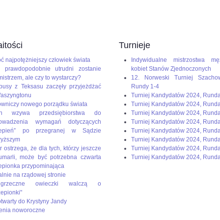
dium=paste&utm_campaign=firefox
itości
Turnieje
ć najpotężniejszy człowiek świata
Indywidualne mistrzostwa mę
 prawdopodobnie utrudni zostanie
kobiet Stanów Zjednoczonych
mistrzem, ale czy to wystarczy?
12. Norweski Turniej Szacho
busy z Teksasu zaczęły przyjeżdżać
Rundy 1-4
aszyngtonu
Turniej Kandydatów 2024, Rund
wniczy nowego porządku świata
Turniej Kandydatów 2024, Rund
en wzywa przedsiębiorstwa do
Turniej Kandydatów 2024, Rund
rowadzenia wymagań dotyczących
Turniej Kandydatów 2024, Runda
zepień” po przegranej w Sądzie
Turniej Kandydatów 2024, Rund
wyższym
Turniej Kandydatów 2024, Runda
r ostrzega, że dla tych, którzy jeszcze
Turniej Kandydatów 2024, Runda
umarli, może być potrzebna czwarta
Turniej Kandydatów 2024, Runda
epionka przypominająca
alnie na rządowej stronie
rzeczne owieczki walczą o
zepionki"
 otwarty do Krystyny Jandy
enia noworoczne