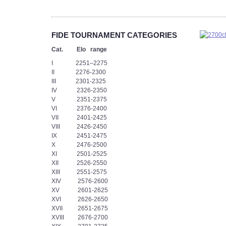
podjąć
wyzwanie.
-
Każdy
FIDE TOURNAMENT CATEGORIES
z
nas
Cat. Elo range
musiał
I 2251–2275
przejść
II 2276-2300
„ścieżkę
III 2301-2325
zdrowia”
IV 2326-2350
i
V 2351-2375
nie
VI 2376-2400
pomylić
VII 2401-2425
się
VIII 2426-2450
ani
IX 2451-2475
razu.
X 2476-2500
Teraz
XI 2501-2525
przed
XII 2526-2550
nami
XIII 2551-2575
bój,
XIV 2576-2600
z
XV 2601-2625
którego
XVI 2626-2650
zwycięsko
XVII 2651-2675
wyjdzie
XVIII 2676-2700
tylko