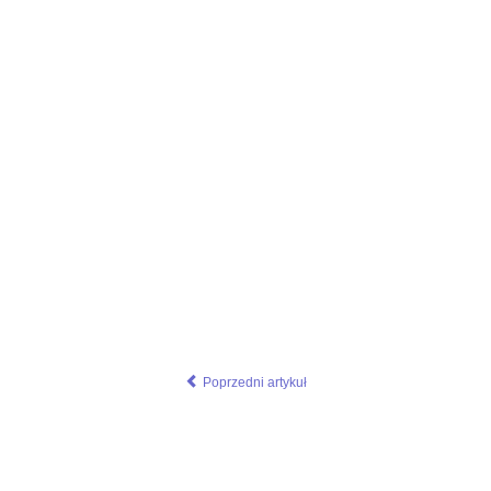
rce=paste&utm_medium=paste&utm_campaign=firefox
dium=paste&utm_campaign=firefox
Poprzedni artykuł