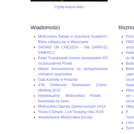
do
6SSp3HyviEL8UqcFbtNCk2KLAHE#utm_source=paste&utm_me
czerwcowego
Czytaj więcej tutaj.
Turnieju
Kandydatów
–
Wiadomości
Rozma
ostatniego
etapu
Mistrzostwa Świata w Szachach Szybkich i
Pono
eliminacji
Blitza odbędą się w Warszawie
FIDE
do
SHOWS ON CHESS24 - GM DARIUSZ
arcy
meczu
ŚWIERCZ
Auto
o
Rafał Trzaskowski nowym kandydatem PO
do W
mistrzostwo
na prezydenta Polski
Budo
świata
Wpływ koronawirusa na przygotowanie
Bid
w
chińskich szachistów
„wp
szachach
Gata Kamsky w Holandii
szc
klasycznych.
47th Dortmund Sparkassen Chess-
Naj
To
Meeting 2019
Pfize
będą
Indywidualne Mistrzostwa Polslki -
nie 
piekielnie
transmisja na żywo
szcz
trudne
Mistrzostwa Stanów Zjednoczonych 2019
Oficj
zmagania,
"Keep it Simple: 1.e4" książką roku 2018
A g
ale
Indywidualne Mistrzostwa Europy
"szc
Duda
List
jest
Życz
gotowy