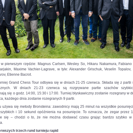
 w pierwszym rzędzie: Magnus Carlsen, Wesley So, Hikaru Nakamura, Fabiano
arjakin, Maxime Vachier-Lagrave, w tyle: Alexander Grischuk, Veselin Topalov, 
ov, Etienne Bacrot.
urniej Grand Chess Tour odbywa się w dniach 21-25 czerwca. Składa się z partii 
icznych. W dniach 21-23 czerwca są rozgrywane partie szachów szybkich
ają się o godz. 14:00, 15:30 i 17:00. Turniej błyskawiczny zostanie rozegrany w d
a, każdego dnia zostanie rozegranych 9 partii.
u używa się metody Bronsteina: zawodnicy mają 25 minut na wszystkie posunięci
szybkich i 10 sekund opóźnienia na posunięcie. To oznacza, że zegar przez 
je się – chodzi o to, że nie można dodawać czasu grając bardzo szybko w
a.
erwszych trzech rund turnieju rapid