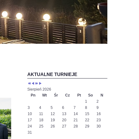
Poprzedni
Poprzedni
Następny
Następny
rok
miesiąc
rok
miesiąc
AKTUALNE TURNIEJE
Sierpień 2026
Pn
Wt
Śr
Cz
Pt
So
N
1
2
3
4
5
6
7
8
9
10
11
12
13
14
15
16
17
18
19
20
21
22
23
24
25
26
27
28
29
30
31