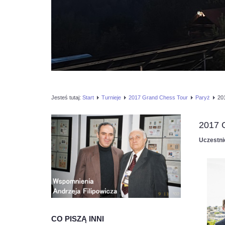
Jesteś tutaj:
Start
Turnieje
2017 Grand Chess Tour
Paryż
20
2017 
Uczestni
CO PISZĄ INNI