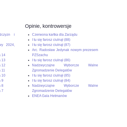
Opinie, kontrowersje
żczyzn i
Czerwona kartka dla Zarządu
I tu się farosz ciulnął (88)
wy 2024,
I tu się farosz ciulnął (87)
Arc. Radosław Jedynak nowym prezesem
a 14
PZSzachu
a 13
I tu się farosz ciulnął (86)
a 12
Nadzwyczajne Wyborcze Walne
 11
Zgromadzenie Delegatów
a 10
I tu się farosz ciulnął (85)
 9
I tu się farosz ciulnął (84)
 8
Nadzwyczajne Wyborcze Walne
 7
Zgromadzenie Delegatów
ENEA Gala Hetmanów