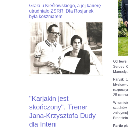
Grała u Kieślowskiego, a jej karierę
JaJan-
"Kariakin
Krzysztof
utrudniało ZSRR. Dla Rosjanek
jest
Duda
skończony".
była koszmarem
dla
Trener
interia.n-
Jana-
Krzysztof
Krzysztofa
Duda
Dudy
dla
dla
Interia.pl:
Interii
Stoczyłbym
ciekawy
Czytaj
Od lewej
bój
więcej
Sergey K
z
na
Mamedyar
Carlsenem
https://sport.interia.pl/szachy/news-
o
kariakin-
Paryski t
MŚ
jest-
błyskaw
skonczony-
rozpoczyn
Czytaj
trener-
25 czerwc
"Karjakin jest
więcej
jana-
W turniej
na
krzysztofa-
skończony". Trener
szachów 
https://sport.interia.pl/szachy/news-
dudy-
zatrzymu
jan-
dla-
Jana-Krzysztofa Dudy
Bronstein
krzysztof-
inte,nId,5916435?
dla Interii
duda-
fbclid=IwAR0vacEvh58svRZk-
Partie pi