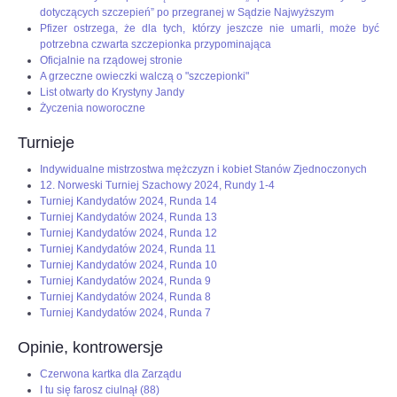
dotyczących szczepień” po przegranej w Sądzie Najwyższym
Pfizer ostrzega, że dla tych, którzy jeszcze nie umarli, może być
potrzebna czwarta szczepionka przypominająca
Oficjalnie na rządowej stronie
A grzeczne owieczki walczą o "szczepionki"
List otwarty do Krystyny Jandy
Życzenia noworoczne
Turnieje
Indywidualne mistrzostwa mężczyzn i kobiet Stanów Zjednoczonych
12. Norweski Turniej Szachowy 2024, Rundy 1-4
Turniej Kandydatów 2024, Runda 14
Turniej Kandydatów 2024, Runda 13
Turniej Kandydatów 2024, Runda 12
Turniej Kandydatów 2024, Runda 11
Turniej Kandydatów 2024, Runda 10
Turniej Kandydatów 2024, Runda 9
Turniej Kandydatów 2024, Runda 8
Turniej Kandydatów 2024, Runda 7
Opinie, kontrowersje
Czerwona kartka dla Zarządu
I tu się farosz ciulnął (88)