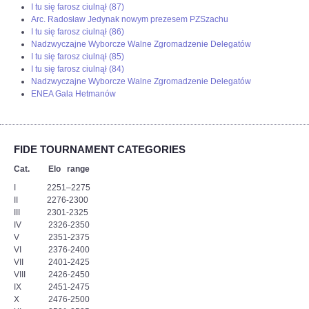
I tu się farosz ciulnął (87)
Arc. Radosław Jedynak nowym prezesem PZSzachu
I tu się farosz ciulnął (86)
Nadzwyczajne Wyborcze Walne Zgromadzenie Delegatów
I tu się farosz ciulnął (85)
I tu się farosz ciulnął (84)
Nadzwyczajne Wyborcze Walne Zgromadzenie Delegatów
ENEA Gala Hetmanów
FIDE TOURNAMENT CATEGORIES
Cat. Elo range
I 2251–2275
II 2276-2300
III 2301-2325
IV 2326-2350
V 2351-2375
VI 2376-2400
VII 2401-2425
VIII 2426-2450
IX 2451-2475
X 2476-2500