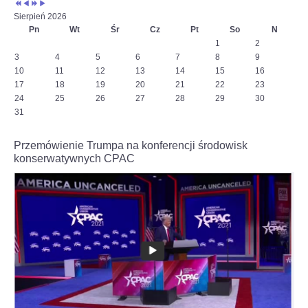
jeden.
Sierpień 2026
Na
Pn
Wt
Śr
Cz
Pt
So
N
szachownicy
1
2
czeka
3
4
5
6
7
8
9
nas
10
11
12
13
14
15
16
wojna
–
17
18
19
20
21
22
23
powiedział
24
25
26
27
28
29
30
w
31
wywiadzie
dla
Przemówienie Trumpa na konferencji środowisk
Interia.pl
konserwatywnych CPAC
szachista.
Czytaj
więcej
na
https://sport.interia.pl/szachy/news-
jan-
krzysztof-
duda-
dla-
interia-
pl-
stoczylbym-