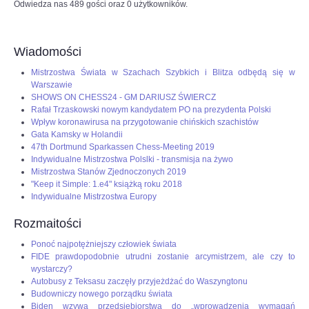
Odwiedza nas 489 gości oraz 0 użytkowników.
Wiadomości
Mistrzostwa Świata w Szachach Szybkich i Blitza odbędą się w
Warszawie
SHOWS ON CHESS24 - GM DARIUSZ ŚWIERCZ
Rafał Trzaskowski nowym kandydatem PO na prezydenta Polski
Wpływ koronawirusa na przygotowanie chińskich szachistów
Gata Kamsky w Holandii
47th Dortmund Sparkassen Chess-Meeting 2019
Indywidualne Mistrzostwa Polslki - transmisja na żywo
Mistrzostwa Stanów Zjednoczonych 2019
"Keep it Simple: 1.e4" książką roku 2018
Indywidualne Mistrzostwa Europy
Rozmaitości
Ponoć najpotężniejszy człowiek świata
FIDE prawdopodobnie utrudni zostanie arcymistrzem, ale czy to
wystarczy?
Autobusy z Teksasu zaczęły przyjeżdżać do Waszyngtonu
Budowniczy nowego porządku świata
Biden wzywa przedsiębiorstwa do „wprowadzenia wymagań