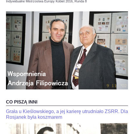
Indywidualne Mistrzostwa Europy Kobiet 2016, Runda 8
OPINIE, KONTROWERSJE
POLITYKA
FILMIKI
Z ARCHIWUM
SZACHIŚCI
ZDJĘCIA
CO PISZĄ INNI
Z KALENDARZA
Grała u Kieślowskiego, a jej karierę utrudniało ZSRR. Dla
JaJan-
"Kariakin
Krzysztof
Rosjanek była koszmarem
jest
Duda
skończony".
dla
Trener
interia.n-
Jana-