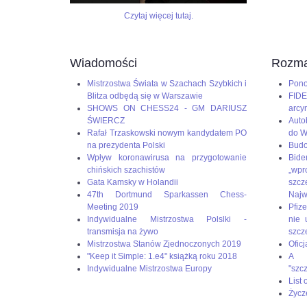
do
6SSp3HyviEL8UqcFbtNCk2KLAHE#utm_source=paste&utm_me
czerwcowego
Czytaj więcej tutaj.
Turnieju
Kandydatów
–
Wiadomości
Rozma
ostatniego
etapu
Mistrzostwa Świata w Szachach Szybkich i
Pono
eliminacji
Blitza odbędą się w Warszawie
FIDE
do
SHOWS ON CHESS24 - GM DARIUSZ
arcy
meczu
ŚWIERCZ
Auto
o
Rafał Trzaskowski nowym kandydatem PO
do W
mistrzostwo
na prezydenta Polski
Budo
świata
Wpływ koronawirusa na przygotowanie
Bid
w
chińskich szachistów
„wp
szachach
Gata Kamsky w Holandii
szc
klasycznych.
47th Dortmund Sparkassen Chess-
Naj
To
Meeting 2019
Pfize
będą
Indywidualne Mistrzostwa Polslki -
nie 
piekielnie
transmisja na żywo
szcz
trudne
Mistrzostwa Stanów Zjednoczonych 2019
Oficj
zmagania,
"Keep it Simple: 1.e4" książką roku 2018
A g
ale
Indywidualne Mistrzostwa Europy
"szc
Duda
List
jest
Życz
gotowy