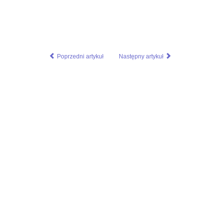
rce=paste&utm_medium=paste&utm_campaign=firefox
Poprzedni artykuł
Następny artykuł
dium=paste&utm_campaign=firefox