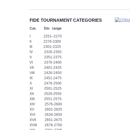
podjąć
wyzwanie.
-
Każdy
FIDE TOURNAMENT CATEGORIES
z
nas
Cat. Elo range
musiał
I 2251–2275
przejść
II 2276-2300
„ścieżkę
III 2301-2325
zdrowia”
IV 2326-2350
i
V 2351-2375
nie
VI 2376-2400
pomylić
VII 2401-2425
się
VIII 2426-2450
ani
IX 2451-2475
razu.
X 2476-2500
Teraz
XI 2501-2525
przed
XII 2526-2550
nami
XIII 2551-2575
bój,
XIV 2576-2600
z
XV 2601-2625
którego
XVI 2626-2650
zwycięsko
XVII 2651-2675
wyjdzie
XVIII 2676-2700
tylko