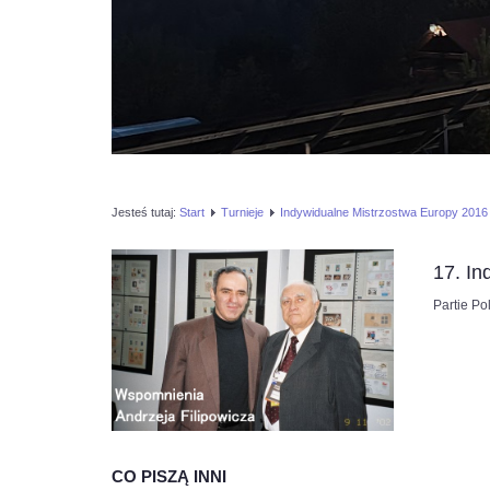
Jesteś tutaj:
Start
Turnieje
Indywidualne Mistrzostwa Europy 2016
17. In
Partie P
CO PISZĄ INNI