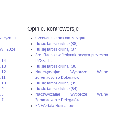
Opinie, kontrowersje
żczyzn i
Czerwona kartka dla Zarządu
I tu się farosz ciulnął (88)
wy 2024,
I tu się farosz ciulnął (87)
Arc. Radosław Jedynak nowym prezesem
a 14
PZSzachu
a 13
I tu się farosz ciulnął (86)
a 12
Nadzwyczajne Wyborcze Walne
 11
Zgromadzenie Delegatów
a 10
I tu się farosz ciulnął (85)
 9
I tu się farosz ciulnął (84)
 8
Nadzwyczajne Wyborcze Walne
 7
Zgromadzenie Delegatów
ENEA Gala Hetmanów