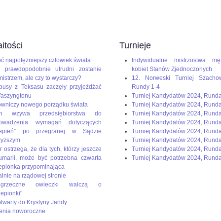
dium=paste&utm_campaign=firefox
itości
Turnieje
ć najpotężniejszy człowiek świata
Indywidualne mistrzostwa mę
 prawdopodobnie utrudni zostanie
kobiet Stanów Zjednoczonych
mistrzem, ale czy to wystarczy?
12. Norweski Turniej Szacho
busy z Teksasu zaczęły przyjeżdżać
Rundy 1-4
aszyngtonu
Turniej Kandydatów 2024, Rund
wniczy nowego porządku świata
Turniej Kandydatów 2024, Rund
en wzywa przedsiębiorstwa do
Turniej Kandydatów 2024, Rund
rowadzenia wymagań dotyczących
Turniej Kandydatów 2024, Runda
zepień” po przegranej w Sądzie
Turniej Kandydatów 2024, Rund
wyższym
Turniej Kandydatów 2024, Runda
r ostrzega, że dla tych, którzy jeszcze
Turniej Kandydatów 2024, Runda
umarli, może być potrzebna czwarta
Turniej Kandydatów 2024, Runda
epionka przypominająca
alnie na rządowej stronie
rzeczne owieczki walczą o
zepionki"
 otwarty do Krystyny Jandy
enia noworoczne