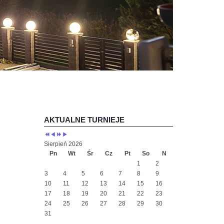
Poprzedni
Poprzedni
Następny
Następny
rok
miesiąc
rok
miesiąc
AKTUALNE TURNIEJE
Sierpień 2026
Pn
Wt
Śr
Cz
Pt
So
N
1
2
3
4
5
6
7
8
9
10
11
12
13
14
15
16
17
18
19
20
21
22
23
24
25
26
27
28
29
30
31