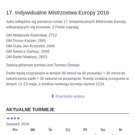
do
6SSp3HyviEL8UqcFbtNCk2KLAHE#utm_source=paste&utm_medium=paste&ut
czerwcowego
17. Indywidualne Mistrzostwa Europy 2016
Turnieju
Kandydatów
Jutro odbędzie się pierwsza runda 17. Indywidualnych MIstrzostw Europy,
–
odbywających się Kosowie. Z Polski zagrają:
ostatniego
GM Wojtaszek Radosław, 2722
etapu
GM Piorun Kacper, 2681
eliminacji
GM Duda Jan-Krzysztof, 2666
do
GM Świercz Dariusz, 2656
meczu
GM Bartel Mateusz, 2653
o
mistrzostwo
Sędzią głównym turnieju jest Tomasz Delega.
świata
Partie będą rozgrywane w tempie 90 minut na 40 posunięć + 30 minut do
w
zakończenia partii + 30 sekund na posunięcie. Rundy zostaną rozegrane w
szachach
dniach 12-23 maja, a średnia rankingu turnieju wynosi 2124.
klasycznych.
To
będą
Poprzedni artykuł
piekielnie
trudne
AKTUALNE TURNIEJE
zmagania,
ale
Duda
Sierpień 2026
jest
Pn
Wt
Śr
Cz
Pt
So
N
gotowy