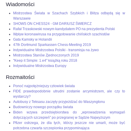
Wiadomości
Mistrzostwa Świata w Szachach Szybkich i Blitza odbędą się w
Warszawie
SHOWS ON CHESS24 - GM DARIUSZ ŚWIERCZ
Rafał Trzaskowski nowym kandydatem PO na prezydenta Polski
Wpływ koronawirusa na przygotowanie chińskich szachistów
Gata Kamsky w Holandii
47th Dortmund Sparkassen Chess-Meeting 2019
Indywidualne Mistrzostwa Polslki - transmisja na żywo
Mistrzostwa Stanów Zjednoczonych 2019
"Keep it Simple: 1.e4" książką roku 2018
Indywidualne Mistrzostwa Europy
Rozmaitości
Ponoć najpotężniejszy człowiek świata
FIDE prawdopodobnie utrudni zostanie arcymistrzem, ale czy to
wystarczy?
Autobusy z Teksasu zaczęły przyjeżdżać do Waszyngtonu
Budowniczy nowego porządku świata
Biden wzywa przedsiębiorstwa do „wprowadzenia wymagań
dotyczących szczepień” po przegranej w Sądzie Najwyższym
Pfizer ostrzega, że dla tych, którzy jeszcze nie umarli, może być
potrzebna czwarta szczepionka przypominająca