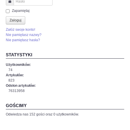
ciekawy-
Hasło
boj-
Zapamiętaj
z-
c,nId,5769580?
Zaloguj
fbclid=IwAR3-
Załóż swoje konto!
EpAj8Loyw1RAtFnOdtJ8JCBaeus-
Nie pamiętasz nazwy?
6SSp3HyviEL8UqcFbtNCk2KLAHE#utm_source=paste&utm_medium=paste&ut
Nie pamiętasz hasła?
STATYSTYKI
Użytkowników:
74
Artykułów:
823
Odsłon artykułów:
76313958
GOŚCIMY
Odwiedza nas 152 gości oraz 0 użytkowników.