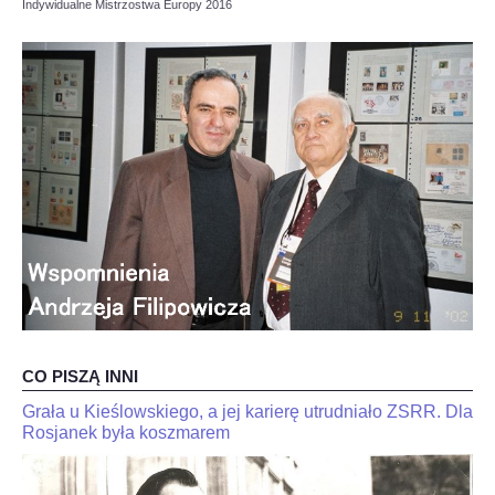
Indywidualne Mistrzostwa Europy 2016
OPINIE, KONTROWERSJE
POLITYKA
FILMIKI
Z ARCHIWUM
SZACHIŚCI
ZDJĘCIA
CO PISZĄ INNI
Z KALENDARZA
Grała u Kieślowskiego, a jej karierę utrudniało ZSRR. Dla
JaJan-
"Kariakin
Krzysztof
Rosjanek była koszmarem
jest
Duda
skończony".
dla
Trener
interia.n-
Jana-