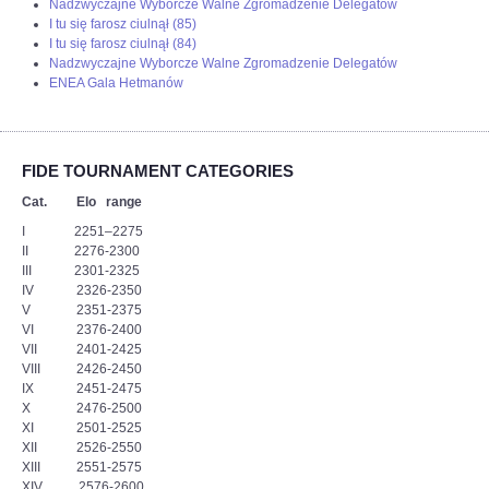
Nadzwyczajne Wyborcze Walne Zgromadzenie Delegatów
I tu się farosz ciulnął (85)
I tu się farosz ciulnął (84)
Nadzwyczajne Wyborcze Walne Zgromadzenie Delegatów
ENEA Gala Hetmanów
FIDE TOURNAMENT CATEGORIES
Cat. Elo range
I 2251–2275
II 2276-2300
III 2301-2325
IV 2326-2350
V 2351-2375
VI 2376-2400
VII 2401-2425
VIII 2426-2450
IX 2451-2475
X 2476-2500
XI 2501-2525
XII 2526-2550
XIII 2551-2575
XIV 2576-2600