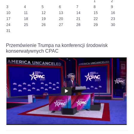
1
2
podjąć
3
4
5
6
7
8
9
wyzwanie.
10
11
12
13
14
15
16
-
17
18
19
20
21
22
23
Każdy
24
25
26
27
28
29
30
z
nas
31
musiał
przejść
Przemówienie Trumpa na konferencji środowisk
„ścieżkę
konserwatywnych CPAC
zdrowia”
i
nie
pomylić
się
ani
razu.
Teraz
przed
nami
bój,
z
którego
zwycięsko
wyjdzie
tylko