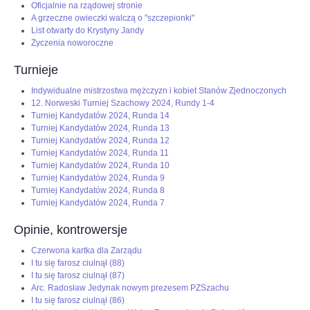
Oficjalnie na rządowej stronie
A grzeczne owieczki walczą o "szczepionki"
List otwarty do Krystyny Jandy
Życzenia noworoczne
Turnieje
Indywidualne mistrzostwa mężczyzn i kobiet Stanów Zjednoczonych
12. Norweski Turniej Szachowy 2024, Rundy 1-4
Turniej Kandydatów 2024, Runda 14
Turniej Kandydatów 2024, Runda 13
Turniej Kandydatów 2024, Runda 12
Turniej Kandydatów 2024, Runda 11
Turniej Kandydatów 2024, Runda 10
Turniej Kandydatów 2024, Runda 9
Turniej Kandydatów 2024, Runda 8
Turniej Kandydatów 2024, Runda 7
Opinie, kontrowersje
Czerwona kartka dla Zarządu
I tu się farosz ciulnął (88)
I tu się farosz ciulnął (87)
Arc. Radosław Jedynak nowym prezesem PZSzachu
I tu się farosz ciulnął (86)