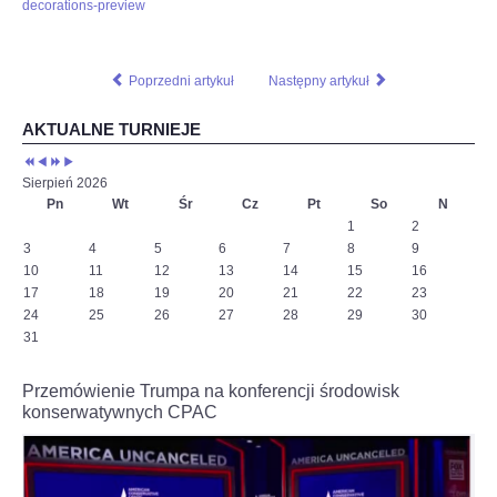
decorations-preview
ciekawy-
boj-
z-
c,nId,5769580?
Poprzedni artykuł
Następny artykuł
fbclid=IwAR3-
EpAj8Loyw1RAtFnOdtJ8JCBaeus-
AKTUALNE TURNIEJE
6SSp3HyviEL8UqcFbtNCk2KLAHE#utm_source=paste&utm_medium=paste&ut
Sierpień 2026
Pn
Wt
Śr
Cz
Pt
So
N
1
2
3
4
5
6
7
8
9
10
11
12
13
14
15
16
17
18
19
20
21
22
23
24
25
26
27
28
29
30
31
Przemówienie Trumpa na konferencji środowisk
konserwatywnych CPAC