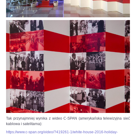
jeden.
Na
szachownicy
czeka
nas
wojna
–
powiedział
w
wywiadzie
dla
Interia.pl
szachista.
Czytaj
więcej
na
https://sport.interia.pl/szachy/news-
jan-
krzysztof-
duda-
Tak przynajmniej wynika z wideo C-SPAN (amerykańska telewizyjna sieć
dla-
kablowa i satelitarna):
interia-
pl-
https://www.c-span.org/video/?419261-1/white-house-2016-holiday-
stoczylbym-