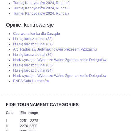
Turniej Kandydatów 2024, Runda 9
Turniej Kandydatów 2024, Runda 8
Turniej Kandydatów 2024, Runda 7
Opinie, kontrowersje
Czerwona kartka dla Zarządu
I tu się farosz ciulnął (88)
I tu się farosz ciulnął (87)
Arc. Radosław Jedynak nowym prezesem PZSzachu
I tu się farosz ciulnął (86)
Nadzwyczajne Wyborcze Walne Zgromadzenie Delegatów
I tu się farosz ciulnął (85)
I tu się farosz ciulnął (84)
Nadzwyczajne Wyborcze Walne Zgromadzenie Delegatów
ENEA Gala Hetmanów
FIDE TOURNAMENT CATEGORIES
Cat. Elo range
I 2251–2275
II 2276-2300