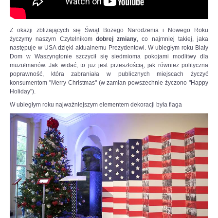
podjąć
wyzwanie.
-
Z okazji zbliżających się Świąt Bożego Narodzenia i Nowego Roku
Każdy
życzymy naszym Czytelnikom
dobrej zmiany
, co najmniej takiej, jaka
z
następuje w USA dzięki aktualnemu Prezydentowi. W ubiegłym roku Biały
nas
Dom w Waszyngtonie szczycił się siedmioma pokojami modlitwy dla
musiał
muzułmanów. Jak widać, to już jest przeszłością, jak również polityczna
przejść
poprawność, która zabraniała w publicznych miejscach życzyć
„ścieżkę
konsumentom "Merry Christmas" (w zamian powszechnie życzono "Happy
zdrowia”
Holiday").
i
nie
W ubiegłym roku najważniejszym elementem dekoracji była flaga
pomylić
się
ani
razu.
Teraz
przed
nami
bój,
z
którego
zwycięsko
wyjdzie
tylko