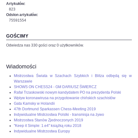
Artykułów:
823
Odsłon artykułów:
75591554
GOŚCIMY
Odwiedza nas 330 gości oraz 0 użytkowników.
Wiadomości
Mistrzostwa Świata w Szachach Szybkich i Blitza odbędą się w
Warszawie
SHOWS ON CHESS24 - GM DARIUSZ ŚWIERCZ
Rafał Trzaskowski nowym kandydatem PO na prezydenta Polski
Wpływ koronawirusa na przygotowanie chińskich szachistów
Gata Kamsky w Holandii
47th Dortmund Sparkassen Chess-Meeting 2019
Indywidualne Mistrzostwa Polslki - transmisja na żywo
Mistrzostwa Stanów Zjednoczonych 2019
"Keep it Simple: 1.e4" książką roku 2018
Indywidualne Mistrzostwa Europy