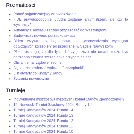
Rozmaitości
Ponoć najpotężniejszy człowiek świata
FIDE prawdopodobnie utrudni zostanie arcymistrzem, ale czy to
wystarczy?
Autobusy z Teksasu zaczęły przyjeżdżać do Waszyngtonu
Budowniczy nowego porządku świata
Biden wzywa przedsiębiorstwa do „wprowadzenia wymagań
dotyczących szczepień” po przegranej w Sądzie Najwyższym
Pfizer ostrzega, że dla tych, którzy jeszcze nie umarli, może być
potrzebna czwarta szczepionka przypominająca
Oficjalnie na rządowej stronie
A grzeczne owieczki walczą o "szczepionki"
List otwarty do Krystyny Jandy
Życzenia noworoczne
Turnieje
Indywidualne mistrzostwa mężczyzn i kobiet Stanów Zjednoczonych
12. Norweski Turniej Szachowy 2024, Rundy 1-4
Turniej Kandydatów 2024, Runda 14
Turniej Kandydatów 2024, Runda 13
Turniej Kandydatów 2024, Runda 12
Turniej Kandydatów 2024, Runda 11
Turniej Kandydatów 2024, Runda 10