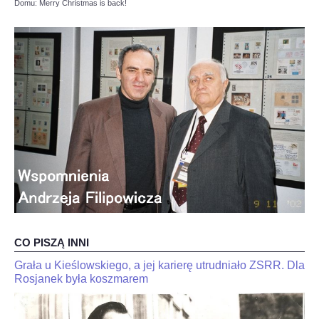
Domu: Merry Christmas is back!
OPINIE, KONTROWERSJE
POLITYKA
FILMIKI
Z ARCHIWUM
SZACHIŚCI
ZDJĘCIA
CO PISZĄ INNI
Z KALENDARZA
Grała u Kieślowskiego, a jej karierę utrudniało ZSRR. Dla
JaJan-
"Kariakin
Krzysztof
Rosjanek była koszmarem
jest
Duda
skończony".
dla
Trener
interia.n-
Jana-