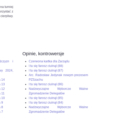
na turniej
rzystać z
cierpliwy.
Opinie, kontrowersje
żczyzn i
Czerwona kartka dla Zarządu
I tu się farosz ciulnął (88)
wy 2024,
I tu się farosz ciulnął (87)
Arc. Radosław Jedynak nowym prezesem
a 14
PZSzachu
a 13
I tu się farosz ciulnął (86)
a 12
Nadzwyczajne Wyborcze Walne
 11
Zgromadzenie Delegatów
a 10
I tu się farosz ciulnął (85)
 9
I tu się farosz ciulnął (84)
 8
Nadzwyczajne Wyborcze Walne
 7
Zgromadzenie Delegatów