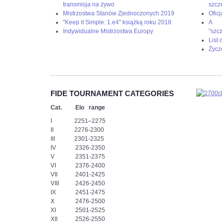
podjąć
transmisja na żywo
szcz
wyzwanie.
Mistrzostwa Stanów Zjednoczonych 2019
Oficj
-
"Keep it Simple: 1.e4" książką roku 2018
A g
Każdy
Indywidualne Mistrzostwa Europy
"szc
z
List
nas
Życz
musiał
przejść
„ścieżkę
zdrowia”
i
FIDE TOURNAMENT CATEGORIES
nie
Cat. Elo range
pomylić
się
I 2251–2275
ani
II 2276-2300
razu.
III 2301-2325
Teraz
IV 2326-2350
przed
V 2351-2375
nami
VI 2376-2400
bój,
VII 2401-2425
z
VIII 2426-2450
którego
IX 2451-2475
zwycięsko
X 2476-2500
wyjdzie
XI 2501-2525
tylko
XII 2526-2550