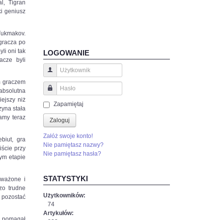
l, Tigran
ki geniusz
Tukmakov.
 gracza po
li oni tak
LOGOWANIE
acze byli
Użytkownik
ym graczem
absolutna
Hasło
iejszy niż
Zapamiętaj
zyna stała
amy teraz
Zaloguj
Załóż swoje konto!
biut, gra
Nie pamiętasz nazwy?
ście przy
Nie pamiętasz hasła?
ym etapie
STATYSTYKI
oważone i
zo trudne
Użytkowników:
 pozostać
74
Artykułów:
o pomagał