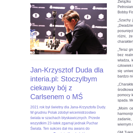
dla-
GHnMsx4BTSl1AbyABY1eRUmhn0RBvOZVaYXacbr4ys#utm_sou
Związku 
interia-
Petrosian
pl-
Bobby Fis
stoczylbym-
„Szachy 
ciekawy-
„Dwadzieś
boj-
posunięci
z-
różni, ż
c,nId,5769580?
charakter
fbclid=IwAR3-
EpAj8Loyw1RAtFnOdtJ8JCBaeus-
„Teraz gr
6SSp3HyviEL8UqcFbtNCk2KLAHE#utm_source=paste&utm_me
bez real
władza, k
człowiek 
Jan-Krzysztof Duda dla
się uniw
bardzo ni
interia.pl: Stoczylbym
„Charakt
ciekawy bój z
środkowa
Carlsenem o MŚ
pomocy k
spada. M
2021
Jan-
2021 rok był świetny dla Jana-Krzysztofa Dudy.
„Moim ce
rok
Krzysztof
W grudniu Polak zdobył wicemistrzostwo
harmonij
był
Duda
świata w szachach błyskawicznych. Przede
zadanie,
świetny
dla
wszystkim 23-latek zgarnął jednak Puchar
wiernym s
dla
Interia.pl:
Świata. Ten sukces dał mu awans do
GM Tukma