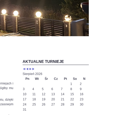
Poprzedni
Poprzedni
Następny
Następny
rok
miesiąc
rok
miesiąc
AKTUALNE TURNIEJE
Sierpień 2026
Pn
Wt
Śr
Cz
Pt
So
N
niejach i
1
2
mógłby mu
3
4
5
6
7
8
9
10
11
12
13
14
15
16
17
18
19
20
21
22
23
iu, dzięki
chczasowym
24
25
26
27
28
29
30
31