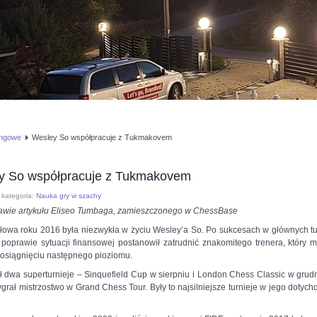
ingowe
Wesley So współpracuje z Tukmakovem
y So współpracuje z Tukmakovem
kategoria:
Nauka gry w szachy
awie artykułu Eliseo Tumbaga, zamieszczonego w ChessBase
łowa roku 2016 była niezwykła w życiu Wesley’a So. Po sukcesach w głównych tur
 poprawie sytuacji finansowej postanowił zatrudnić znakomitego trenera, który 
osiągnięciu następnego pioziomu.
 dwa superturnieje – Sinquefield Cup w sierpniu i London Chess Classic w grudn
rał mistrzostwo w Grand Chess Tour. Były to najsilniejsze turnieje w jego doty