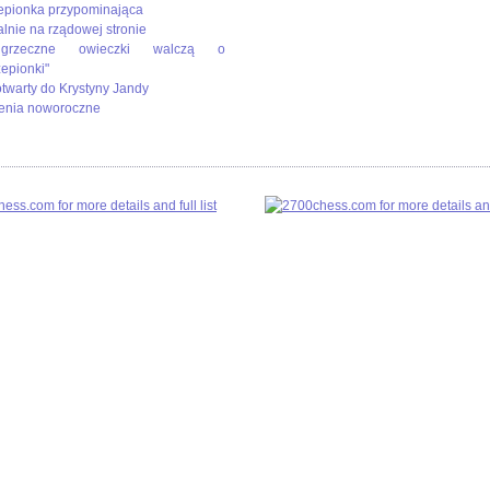
epionka przypominająca
alnie na rządowej stronie
rzeczne owieczki walczą o
zepionki"
 otwarty do Krystyny Jandy
enia noworoczne