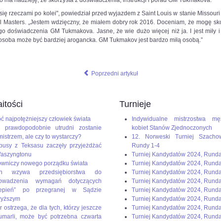
 ma nadzieję, że skorzysta z doświadczenia, instrukcji i porad GM Tukmakova.
dium=paste&utm_campaign=firefox
się rzeczami po kolei", powiedział przed wyjazdem z Saint Louis w stanie Missouri 
el Masters. „Jestem wdzięczny, że miałem dobry rok 2016. Doceniam, że mogę sko
 doświadczenia GM Tukmakova. Jasne, że wie dużo więcej niż ja. I jest miły i 
osoba może być bardziej arogancka. GM Tukmakov jest bardzo miłą osobą.”
Poprzedni artykuł
itości
Turnieje
ć najpotężniejszy człowiek świata
Indywidualne mistrzostwa mę
 prawdopodobnie utrudni zostanie
kobiet Stanów Zjednoczonych
mistrzem, ale czy to wystarczy?
12. Norweski Turniej Szacho
busy z Teksasu zaczęły przyjeżdżać
Rundy 1-4
aszyngtonu
Turniej Kandydatów 2024, Rund
wniczy nowego porządku świata
Turniej Kandydatów 2024, Rund
en wzywa przedsiębiorstwa do
Turniej Kandydatów 2024, Rund
rowadzenia wymagań dotyczących
Turniej Kandydatów 2024, Runda
zepień” po przegranej w Sądzie
Turniej Kandydatów 2024, Rund
wyższym
Turniej Kandydatów 2024, Runda
r ostrzega, że dla tych, którzy jeszcze
Turniej Kandydatów 2024, Runda
umarli, może być potrzebna czwarta
Turniej Kandydatów 2024, Runda