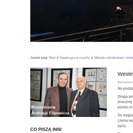
Jesteś tutaj:
Start
Nauka gry w szachy
Metody szkoleniowe i tren
Wesle
Nadrzędna 
Na podst
Druga po
znacznej
pomóc w 
So wygrał
czemu wyg
życiu.
CO PISZĄ INNI