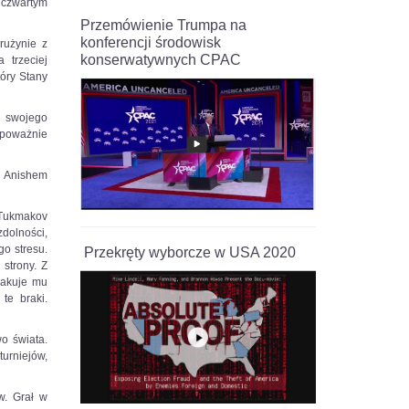
a czwartym
Przemówienie Trumpa na
konferencji środowisk
rużynie z
konserwatywnych CPAC
trzeciej
tóry Stany
o swojego
 poważnie
z Anishem
 Tukmakov
dolności,
go stresu.
Przekręty wyborcze w USA 2020
strony. Z
brakuje mu
te braki.
o świata.
turniejów,
w. Grał w