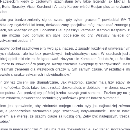
rce=paste&utm_medium=paste&utm_campaign=firefox
Radzieckim kiedy to czołowymi szachistami były takie legendy jak Mikhail Ta
, Boris Spassky, Victor Korchnoi i Anatoly Karpov wśród Rosjan plus amerykańs
cher.
jako gra bardzo zmieniły się od czasu, gdy byłem graczem”, powiedział GM 
cia czy trzydzieści lat temu, doświadczony specjalista mógł rozpoznać znanego
ach, nie wiedząc kto gra. Botvinnik i Tal, Spassky i Petrosian, Karpov i Kasparov. By
e nie można było pomylić ich style, podejście do gry. Wszyscy najlepsi gr
ystycznymi osobami.”
upowy portret szachowej elity wygląda inaczej. Z zasady, każdy jest uniwersaln
dium=paste&utm_campaign=firefox
nych słabości, ale też bez prawdziwych indywidualnych cech. W szachach jest 
tórej opinii nikt nie może ignorować. Nazywa się Komputer. Jest dużo, dużo siln
i może to udowodnić w praktyce. Każdy szachista akceptuje tę rzeczywistość. Mas
ersalnym trenerem dla wszystkich graczy w tym samym czasie. W rezultacie m
ewiele charakterystycznych indywidualistów.”
er gry też zmienił się dramatycznie. Jak wiadomo, szachy mają trzy etapy: de
 i końcówka. Dość łatwo jest uzyskać doskonałość w debiucie – w domu, oczywi
omputera. Ale prędzej czy później trzeba zacząć grać samemu. Poziom gry na t
oim zdaniem, nowoczesna technika gry końcówek jest też bardzo skromna.”
lem jest sprawienie, aby zdolności mojego ucznia były jak najbardziej zrówn
ne, a jednocześnie zachowanie jego szachowej indywidualności. Jest to bard
 wiem, ale wierzę, że szachy ciągle są ludzką grą. Żeby być najlepszym, trzeba
obie.”
kov w marcu skończył 71 lat i ma duże doświadczenie jako trener. Początkow