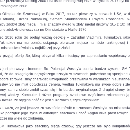
raz przekroczył ranking 2800 i na liście rankingowej FIDE w styczniu 2017 był n
 rankingiem 2808.
a Olimpiadzie Szachowej w Baku 2017, po raz pierwszy w barwach USA, w d
 Caruaną, Hikaru Nakamurą, Samem Shanklandem i Rayem Robsonem. Na 
cy zdobył złoty medal i miał znaczny wkład w złoty medal drużyny (8,5 z 10), k
ne zdobyły pierwszy raz po Olimpiadzie w Haifie 1976.
ec 2016 roku So podjął ważną decyzję – zatrudnił Vladimira Tukmakova jak
 Tukmakov ma mu pomóc osiągnąć pierwsze miejsce na liście rankingowej i
 mistrzostwo świata w najbliższej przyszłości.
 przyjął ofertę So, którą otrzymał kilka miesięcy po zaprzestaniu współpracy 
 jest pierwszym trenerem So. Potencjał Wesley’a ocenia bardzo wysoko. GM
ał, że do osiągnięcia najwyższego szczytu w szachach potrzebne są specjalne z
 dobre zdrowie, silny charakter, umiejętność przetrwania w warunkach nieustanne
esley So nie miał dotychczas trenera, według Tukmakova ma swoje dobre i złe 
rony, sam z siebie zrobił szachistę i to bardzo oryginalnego. Z drugiej strony, 
wej wiedzy. Komputer i różne programy szachowe częściowo rekompensują 
 uważa, że oryginalność So jest dużo ważniejszym czynnikiem.
 uważa, że jest jeszcze za wcześnie mówić o szansach Wesley’a na mistrzostw
ylko początek jego życia w elitarnych szachach i choć wygrał kilka prestiżowych 
szcze ma wiele do zrobienia.
 GM Tukmakova jako szachisty sięga czasów, gdy jeszcze nie było komputeró