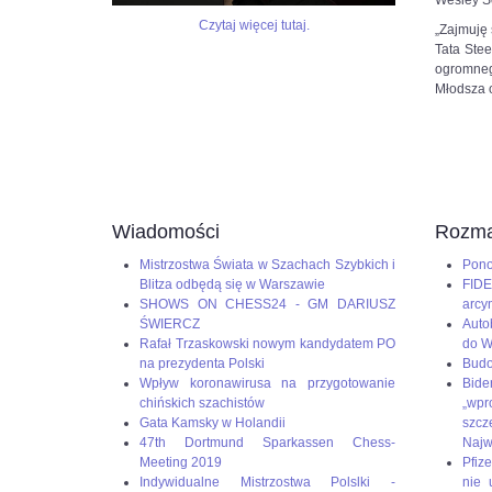
Wesley So
do
6SSp3HyviEL8UqcFbtNCk2KLAHE#utm_source=paste&utm_me
czerwcowego
Czytaj więcej tutaj.
„Zajmuję 
Turnieju
Tata Ste
Kandydatów
ogromnego
–
Młodsza 
ostatniego
etapu
eliminacji
do
meczu
o
mistrzostwo
Wiadomości
Rozma
świata
w
Mistrzostwa Świata w Szachach Szybkich i
Pono
szachach
Blitza odbędą się w Warszawie
FIDE
klasycznych.
SHOWS ON CHESS24 - GM DARIUSZ
arcy
To
ŚWIERCZ
Auto
będą
Rafał Trzaskowski nowym kandydatem PO
do W
piekielnie
na prezydenta Polski
Budo
trudne
Wpływ koronawirusa na przygotowanie
Bid
zmagania,
chińskich szachistów
„wp
ale
Gata Kamsky w Holandii
szc
Duda
47th Dortmund Sparkassen Chess-
Naj
jest
Meeting 2019
Pfize
gotowy
Indywidualne Mistrzostwa Polslki -
nie 