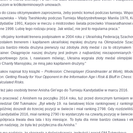
aczom w krótkoterminowych umowach.
u do czasu otrzymywałem zaproszenia, żeby pomóc komuś podczas turnieju. Wspo
 nazwiska – Vitaly Tseshkovky podczas Turnieju Międzystrefowego Manila 1976, K
ndydatów 1991, Karpov w meczu o mistrzostwo świata przeciwko Viswanathanowi
e 1998. Lubię tego rodzaju pracę. Jak widać, nie jest to regularna praca.”
 oficjalny kontrakt trenera podpisałem w 2004 roku z Ukraińską Federacją Szach
ostałem trenerem i kapitanem ukraińskiej męskiej drużyny na Olimpiadzie Sza
sza bardzo młoda drużyna pierwszy raz zdobyła złoty medal i za to otrzymałem 
rainer. Osiągnięcie naszej drużyny jest jednym z najbardziej niezapomnianych
portowego życia. I, nawiasem mówiąc, Ukraina wygrała złoty medal olimpijski 
w Chanty Mansyjsku, ze mną jako kapitanem drużyny.”
kov napisał trzy książki –
Profession: Chessplayer (Grandmaster at Work),
Mode
on: Getting Ready for Your Opponent in the Information Age
i
Risk & Bluff in Chess:
lculated Risks.
też jako osobisty trener Anisha Giri’ego do Turnieju Kandydatów w marcu 2016.
m pracować z Anishem na początku 2014 roku, tuż przed dorocznym turniejem w
wiedział GM Tukmakov. „Był wtedy 19. na światowej liście rankingowej z ranking
później doszedł do trzeciej pozycji w świecie i miał ranking 2798. Gdy rozdzielili
Kandydatów 2016, miał ranking 2790 i to wystarczyło na czwartą pozycję w świecie
półpraca trwała dwa lata i trzy miesiące. To była dla mnie bardzo ciekawa i ek
m nadzieję, że była też pożyteczna dla Anisha.”