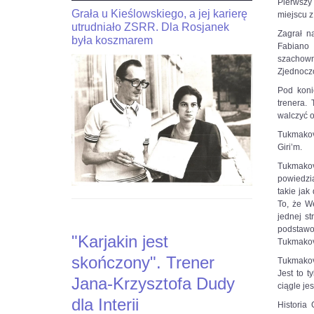
Pierwszy 
Grała u Kieślowskiego, a jej karierę
JaJan-
"Kariakin
miejscu z
Krzysztof
utrudniało ZSRR. Dla Rosjanek
jest
Zagrał n
Duda
skończony".
była koszmarem
Fabiano
dla
Trener
szachowni
interia.n-
Jana-
Zjednoczo
Krzysztof
Krzysztofa
Duda
Dudy
Pod koni
dla
dla
trenera.
Interia.pl:
Interii
walczyć o
Stoczyłbym
Tukmakov
ciekawy
Czytaj
Giri’m.
bój
więcej
z
na
Tukmakov
Carlsenem
https://sport.interia.pl/szachy/news-
powiedzi
o
kariakin-
takie jak
MŚ
jest-
To, że W
skonczony-
jednej st
Czytaj
trener-
podstawo
"Karjakin jest
więcej
jana-
Tukmakov
na
krzysztofa-
skończony". Trener
Tukmakov
https://sport.interia.pl/szachy/news-
dudy-
Jest to t
jan-
dla-
Jana-Krzysztofa Dudy
ciągle je
krzysztof-
inte,nId,5916435?
dla Interii
duda-
fbclid=IwAR0vacEvh58svRZk-
Historia