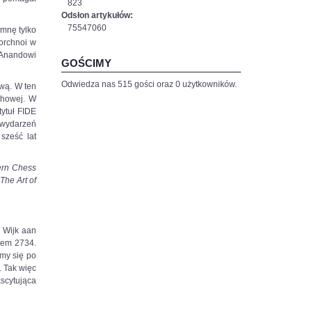
823
Odsłon artykułów:
75547060
mnę tylko
orchnoi w
 Anandowi
GOŚCIMY
Odwiedza nas 515 gości oraz 0 użytkowników.
ową. W ten
chowej. W
tytuł FIDE
 wydarzeń
sześć lat
rn Chess
 The Art of
 Wijk aan
iem 2734.
śmy się po
. Tak więc
scytująca