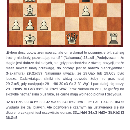
jeden.
Na
szachownicy
czeka
nas
wojna
–
powiedział
w
wywiadzie
„Byłem dość gotów zremisować, ale on wykonał to posunięcie b4, stał się
dla
trochę niedbały, pozwalając na c5.” (Nakamura)
28...c5
„Podejrzewam, że
Interia.pl
ciągle jest dobrze dal białych, ale gdy przechodzisz z równej pozycji, może
szachista.
masz newest małą przewagę, do obrony, jest to bardzo nieprzyjemne.”
(Nakamura)
29.Gxd5?
Nakamura uważał, że 29.Ga5 lub 29.Gc3 było
Czytaj
lepsze. Zadziwiające, silniki nie widzą powodu, żeby nie grać tutaj
więcej
29.Gxc5, gdy następuje 29…Hf6 30.c3 Gxf3 31.Wg1 I part dalej się toczy.
na
29…Hxd5 30.Ga3 Hxf3 31.Gxc5 Wb7
Teraz Nakamura czuł, że groźby na
https://sport.interia.pl/szachy/news-
skrzydle hetmańskim plus fake, że carne mają wolnego pionka f decydują.
jan-
32.b3 Hd5 33.Ga3?!
33.Gf2 We7!? 34.Hxe7 Hxh1+ 35.Ge1 He4 36.Hh4 f3
krzysztof-
wygląda źle dal białych. Ale pozwolenie czarnym na ustawienike się na
duda-
długiej przekątnej jest oczywiście gorsze.
33…Hd4 34.c3 Hd3+ 35.Kb2 f3
dla-
36.Gc5
interia-
pl-
stoczylbym-