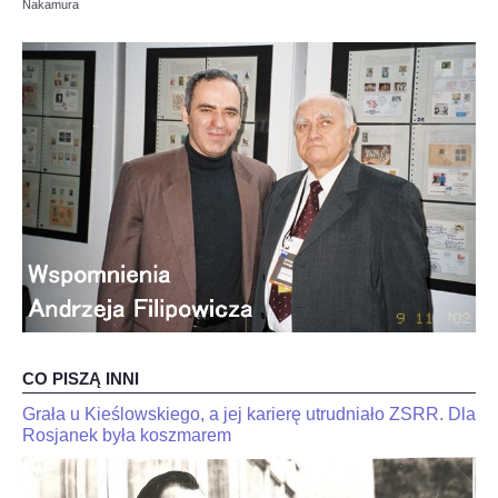
Nakamura
OPINIE, KONTROWERSJE
POLITYKA
FILMIKI
Z ARCHIWUM
SZACHIŚCI
ZDJĘCIA
CO PISZĄ INNI
Z KALENDARZA
Grała u Kieślowskiego, a jej karierę utrudniało ZSRR. Dla
JaJan-
"Kariakin
Krzysztof
Rosjanek była koszmarem
jest
Duda
skończony".
dla
Trener
interia.n-
Jana-