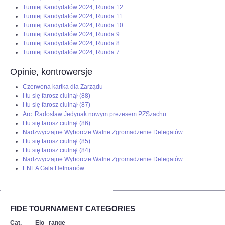
Turniej Kandydatów 2024, Runda 12
Turniej Kandydatów 2024, Runda 11
Turniej Kandydatów 2024, Runda 10
Turniej Kandydatów 2024, Runda 9
Turniej Kandydatów 2024, Runda 8
Turniej Kandydatów 2024, Runda 7
Opinie, kontrowersje
Czerwona kartka dla Zarządu
I tu się farosz ciulnął (88)
I tu się farosz ciulnął (87)
Arc. Radosław Jedynak nowym prezesem PZSzachu
I tu się farosz ciulnął (86)
Nadzwyczajne Wyborcze Walne Zgromadzenie Delegatów
I tu się farosz ciulnął (85)
I tu się farosz ciulnął (84)
Nadzwyczajne Wyborcze Walne Zgromadzenie Delegatów
ENEA Gala Hetmanów
FIDE TOURNAMENT CATEGORIES
Cat. Elo range