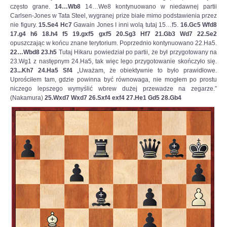
podjąć
często grane.
14…Wb8
14…We8 kontynuowano w niedawnej partii
wyzwanie.
Carlsen-Jones w Tata Steel, wygranej prize białe mimo podstawienia przez
-
nie figury.
15.Se4 Hc7
Gawain Jones I inni wolą tutaj 15…f5.
16.Gc5 Wfd8
Każdy
17.g4 h6 18.h4 f5 19.gxf5 gxf5 20.Sg3 Hf7 21.Gb3 Wd7 22.Se2
z
opuszczając w końcu znane terytorium. Poprzednio kontynuowano 22.Ha5.
nas
22…Wbd8 23.h5
Tutaj Hikaru powiedział po partii, że był przygotowany na
musiał
23.Wg1 z następnym 24.Ha5, tak więc lego przygotowanie skończyło się.
przejść
23...Kh7 24.Ha5 Sf4
„Uważam, że obiektywnie to było prawidłowe.
„ścieżkę
Uprościłem tam, gdzie powinna być równowaga, nie mogłem po prostu
zdrowia”
niczego lepszego wymyślić wbrew dużej przewadze na zegarze.”
i
(Nakamura)
25.Wxd7 Wxd7 26.Sxf4 exf4 27.He1 Gd5 28.Gb4
nie
pomylić
się
ani
razu.
Teraz
przed
nami
bój,
z
którego
zwycięsko
wyjdzie
tylko