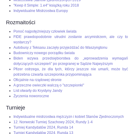
Mistrzostwa Stanów Zjednoczonych 2019
"Keep it Simple: 1.e4" książką roku 2018
Indywidualne Mistrzostwa Europy
Rozmaitości
Ponoć najpotężniejszy człowiek świata
FIDE prawdopodobnie utrudni zostanie arcymistrzem, ale czy to
wystarczy?
Autobusy z Teksasu zaczęły przyjeżdżać do Waszyngtonu
Budowniczy nowego porządku świata
Biden wzywa przedsiębiorstwa do „wprowadzenia wymagań
dotyczących szczepień” po przegranej w Sądzie Najwyższym
Pfizer ostrzega, że dla tych, którzy jeszcze nie umarli, może być
potrzebna czwarta szczepionka przypominająca
Oficjalnie na rządowej stronie
A grzeczne owieczki walczą o "szczepionki"
List otwarty do Krystyny Jandy
Życzenia noworoczne
Turnieje
Indywidualne mistrzostwa mężczyzn i kobiet Stanów Zjednoczonych
12. Norweski Turniej Szachowy 2024, Rundy 1-4
Turniej Kandydatów 2024, Runda 14
Turniej Kandydatów 2024, Runda 13