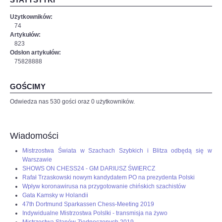
Użytkowników:
74
Artykułów:
823
Odsłon artykułów:
75828888
GOŚCIMY
Odwiedza nas 530 gości oraz 0 użytkowników.
Wiadomości
Mistrzostwa Świata w Szachach Szybkich i Blitza odbędą się w
Warszawie
SHOWS ON CHESS24 - GM DARIUSZ ŚWIERCZ
Rafał Trzaskowski nowym kandydatem PO na prezydenta Polski
Wpływ koronawirusa na przygotowanie chińskich szachistów
Gata Kamsky w Holandii
47th Dortmund Sparkassen Chess-Meeting 2019
Indywidualne Mistrzostwa Polslki - transmisja na żywo