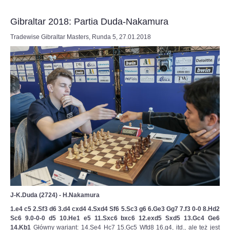
do
6SSp3HyviEL8UqcFbtNCk2KLAHE#utm_source=paste&utm_medium=paste&ut
czerwcowego
Gibraltar 2018: Partia Duda-Nakamura
Turnieju
Kandydatów
Tradewise Gibraltar Masters, Runda 5, 27.01.2018
–
ostatniego
etapu
eliminacji
do
meczu
o
mistrzostwo
świata
w
szachach
klasycznych.
To
będą
piekielnie
trudne
zmagania,
J-K.Duda (2724) - H.Nakamura
ale
Duda
1.e4 c5 2.Sf3 d6 3.d4 cxd4 4.Sxd4 Sf6 5.Sc3 g6 6.Ge3 Gg7 7.f3 0‑0 8.Hd2
jest
Sc6 9.0‑0‑0 d5 10.He1 e5 11.Sxc6 bxc6 12.exd5 Sxd5 13.Gc4 Ge6
gotowy
14.Kb1
Główny wariant: 14.Se4 Hc7 15.Gc5 Wfd8 16.g4, itd., ale też jest