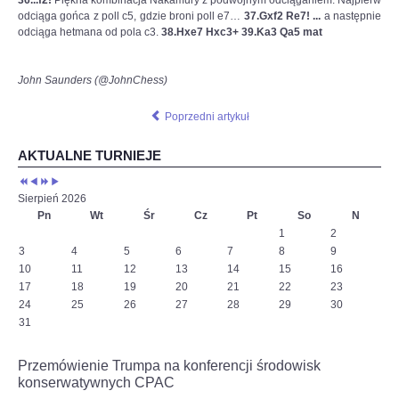
odciąga gońca z poll c5, gdzie broni poll e7…
37.Gxf2 Re7! ...
a następnie
odciąga hetmana od pola c3.
38.Hxe7 Hxc3+ 39.Ka3 Qa5 mat
John Saunders (@JohnChess)
Poprzedni artykuł
AKTUALNE TURNIEJE
Sierpień 2026
Pn
Wt
Śr
Cz
Pt
So
N
1
2
3
4
5
6
7
8
9
10
11
12
13
14
15
16
17
18
19
20
21
22
23
24
25
26
27
28
29
30
31
Przemówienie Trumpa na konferencji środowisk
konserwatywnych CPAC