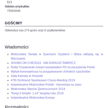
823
Odsłon artykułów:
75063646
GOŚCIMY
Odwiedza nas 274 gości oraz 0 użytkowników.
Wiadomości
Mistrzostwa Świata w Szachach Szybkich i Blitza odbędą się w
Warszawie
SHOWS ON CHESS24 - GM DARIUSZ ŚWIERCZ
Rafał Trzaskowski nowym kandydatem PO na prezydenta Polski
Wpływ koronawirusa na przygotowanie chińskich szachistów
Gata Kamsky w Holandii
47th Dortmund Sparkassen Chess-Meeting 2019
Indywidualne Mistrzostwa Polslki - transmisja na żywo
Mistrzostwa Stanów Zjednoczonych 2019
"Keep it Simple: 1.e4" książką roku 2018
Indywidualne Mistrzostwa Europy
Rozmaitości