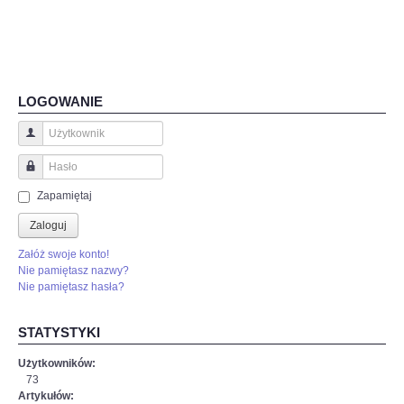
ciekawy-
boj-
z-
c,nId,5769580?
fbclid=IwAR3-
EpAj8Loyw1RAtFnOdtJ8JCBaeus-
LOGOWANIE
6SSp3HyviEL8UqcFbtNCk2KLAHE#utm_source=paste&utm_medium=paste&ut
Użytkownik
Hasło
Zapamiętaj
Zaloguj
Załóż swoje konto!
Nie pamiętasz nazwy?
Nie pamiętasz hasła?
STATYSTYKI
Użytkowników:
73
Artykułów: