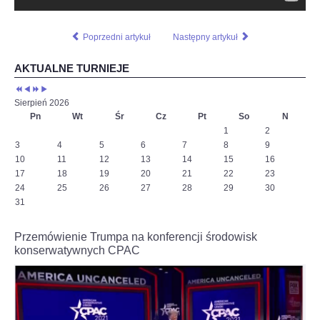
podjąć
wyzwanie.
-
Poprzedni artykuł
Następny artykuł
Każdy
z
AKTUALNE TURNIEJE
nas
musiał
przejść
Sierpień 2026
„ścieżkę
Pn
Wt
Śr
Cz
Pt
So
N
zdrowia”
1
2
i
3
4
5
6
7
8
9
nie
10
11
12
13
14
15
16
pomylić
17
18
19
20
21
22
23
się
24
25
26
27
28
29
30
ani
razu.
31
Teraz
przed
Przemówienie Trumpa na konferencji środowisk
nami
konserwatywnych CPAC
bój,
z
którego
zwycięsko
wyjdzie
tylko