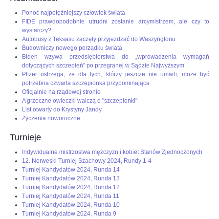
Ponoć najpotężniejszy człowiek świata
FIDE prawdopodobnie utrudni zostanie arcymistrzem, ale czy to
wystarczy?
Autobusy z Teksasu zaczęły przyjeżdżać do Waszyngtonu
Budowniczy nowego porządku świata
Biden wzywa przedsiębiorstwa do „wprowadzenia wymagań
dotyczących szczepień” po przegranej w Sądzie Najwyższym
Pfizer ostrzega, że dla tych, którzy jeszcze nie umarli, może być
potrzebna czwarta szczepionka przypominająca
Oficjalnie na rządowej stronie
A grzeczne owieczki walczą o "szczepionki"
List otwarty do Krystyny Jandy
Życzenia noworoczne
Turnieje
Indywidualne mistrzostwa mężczyzn i kobiet Stanów Zjednoczonych
12. Norweski Turniej Szachowy 2024, Rundy 1-4
Turniej Kandydatów 2024, Runda 14
Turniej Kandydatów 2024, Runda 13
Turniej Kandydatów 2024, Runda 12
Turniej Kandydatów 2024, Runda 11
Turniej Kandydatów 2024, Runda 10
Turniej Kandydatów 2024, Runda 9