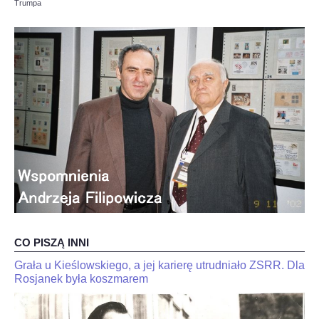
Trumpa
OPINIE, KONTROWERSJE
POLITYKA
FILMIKI
Z ARCHIWUM
SZACHIŚCI
ZDJĘCIA
CO PISZĄ INNI
Z KALENDARZA
Grała u Kieślowskiego, a jej karierę utrudniało ZSRR. Dla
JaJan-
"Kariakin
Krzysztof
Rosjanek była koszmarem
jest
Duda
skończony".
dla
Trener
interia.n-
Jana-