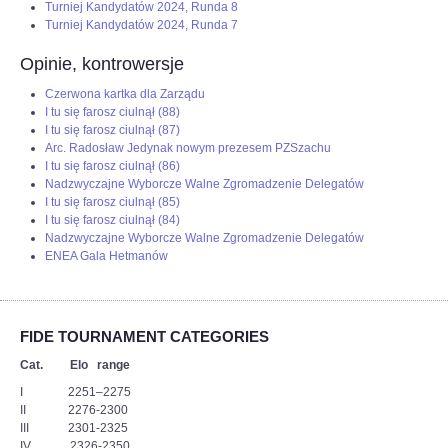
Turniej Kandydatów 2024, Runda 8
Turniej Kandydatów 2024, Runda 7
Opinie, kontrowersje
Czerwona kartka dla Zarządu
I tu się farosz ciulnął (88)
I tu się farosz ciulnął (87)
Arc. Radosław Jedynak nowym prezesem PZSzachu
I tu się farosz ciulnął (86)
Nadzwyczajne Wyborcze Walne Zgromadzenie Delegatów
I tu się farosz ciulnął (85)
I tu się farosz ciulnął (84)
Nadzwyczajne Wyborcze Walne Zgromadzenie Delegatów
ENEA Gala Hetmanów
FIDE TOURNAMENT CATEGORIES
Cat. Elo range
I 2251–2275
II 2276-2300
III 2301-2325
IV 2326-2350