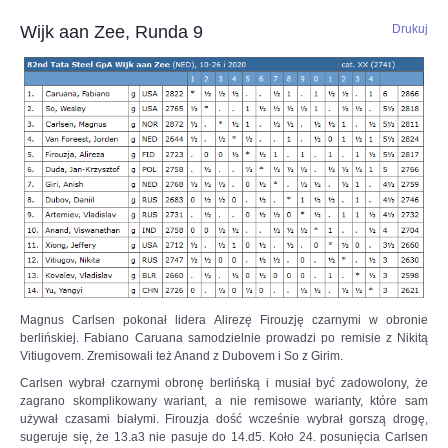
Wijk aan Zee, Runda 9
Drukuj
Magnus Carlsen pokonał lidera Alirezę Firouzję czarnymi w obronie
berlińskiej. Fabiano Caruana samodzielnie prowadzi po remisie z Nikitą
Vitiugovem. Zremisowali też Anand z Dubovem i So z Girim.
Carlsen wybrał czarnymi obronę berlińską i musiał być zadowolony, że
zagrano skomplikowany wariant, a nie remisowe warianty, które sam
używał czasami białymi. Firouzja dość wcześnie wybrał gorszą drogę,
sugeruje się, że 13.a3 nie pasuje do 14.d5. Koło 24. posunięcia Carlsen