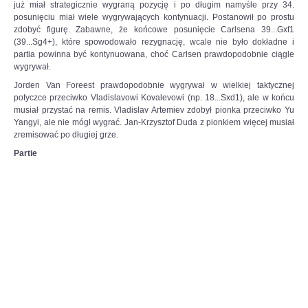
już miał strategicznie wygraną pozycję i po długim namyśle przy 34.
posunięciu miał wiele wygrywających kontynuacji. Postanowił po prostu
zdobyć figurę. Zabawne, że końcowe posunięcie Carlsena 39...Gxf1
(39...Sg4+), które spowodowało rezygnację, wcale nie było dokładne i
partia powinna być kontynuowana, choć Carlsen prawdopodobnie ciągle
wygrywał.
Jorden Van Foreest prawdopodobnie wygrywał w wielkiej taktycznej
potyczce przeciwko Vladislavowi Kovalevowi (np. 18...Sxd1), ale w końcu
musiał przystać na remis. Vladislav Artemiev zdobył pionka przeciwko Yu
Yangyi, ale nie mógł wygrać. Jan-Krzysztof Duda z pionkiem więcej musiał
zremisować po długiej grze.
Partie